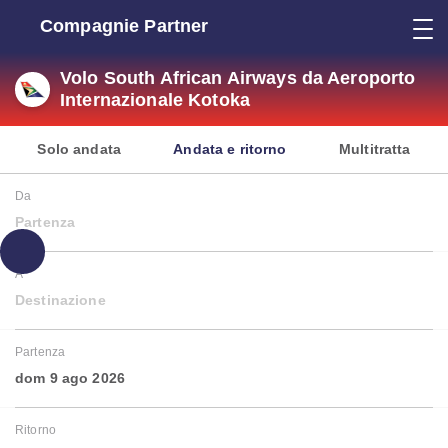
Compagnie Partner
Volo South African Airways da Aeroporto
Internazionale Kotoka
Solo andata
Andata e ritorno
Multitratta
Da
Partenza
A
Destinazione
Partenza
dom 9 ago 2026
Ritorno