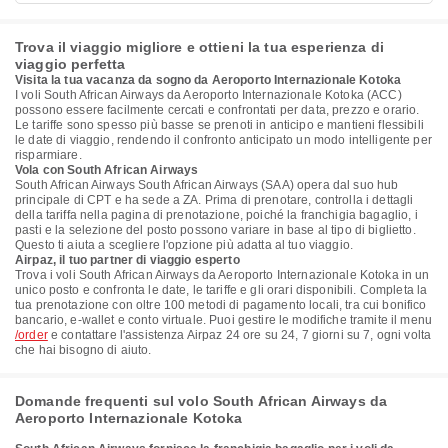
Trova il viaggio migliore e ottieni la tua esperienza di
viaggio perfetta
Visita la tua vacanza da sogno da Aeroporto Internazionale Kotoka
I voli South African Airways da Aeroporto Internazionale Kotoka (ACC)
possono essere facilmente cercati e confrontati per data, prezzo e orario.
Le tariffe sono spesso più basse se prenoti in anticipo e mantieni flessibili
le date di viaggio, rendendo il confronto anticipato un modo intelligente per
risparmiare.
Vola con South African Airways
South African Airways South African Airways (SAA) opera dal suo hub
principale di CPT e ha sede a ZA. Prima di prenotare, controlla i dettagli
della tariffa nella pagina di prenotazione, poiché la franchigia bagaglio, i
pasti e la selezione del posto possono variare in base al tipo di biglietto.
Questo ti aiuta a scegliere l'opzione più adatta al tuo viaggio.
Airpaz, il tuo partner di viaggio esperto
Trova i voli South African Airways da Aeroporto Internazionale Kotoka in un
unico posto e confronta le date, le tariffe e gli orari disponibili. Completa la
tua prenotazione con oltre 100 metodi di pagamento locali, tra cui bonifico
bancario, e-wallet e conto virtuale. Puoi gestire le modifiche tramite il menu
/order
e contattare l'assistenza Airpaz 24 ore su 24, 7 giorni su 7, ogni volta
che hai bisogno di aiuto.
Domande frequenti sul volo South African Airways da
Aeroporto Internazionale Kotoka