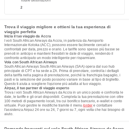
Totale destinazioni
2
Trova il viaggio migliore e ottieni la tua esperienza di
viaggio perfetta
Inizia il tuo viaggio da Accra
I voli South African Airways da Accra, in partenza da Aeroporto
Internazionale Kotoka (ACC), possono essere facilmente cercati e
confrontati per data, prezzo e orario. Le tariffe sono spesso più basse se
prenoti in anticipo e mantieni flessibili le date di viaggio, rendendo il
confronto anticipato un modo intelligente per risparmiare.
Vola con South African Airways
South African Airways South African Airways (SAA) opera dal suo hub
principale di CPT e ha sede a ZA. Prima di prenotare, controlla i dettagli
della tariffa nella pagina di prenotazione, poiché la franchigia bagaglio, i
pasti e la selezione del posto possono variare in base al tipo di biglietto.
Questo ti aiuta a scegliere l'opzione più adatta al tuo viaggio.
Airpaz, il tuo partner di viaggio esperto
Trova i voli South African Airways da Accra in un unico posto e confronta le
date, le tariffe e gli orari disponibili. Completa la tua prenotazione con oltre
100 metodi di pagamento locali, tra cui bonifico bancario, e-wallet e conto
virtuale. Puoi gestire le modifiche tramite il menu
/order
e contattare
l'assistenza Airpaz 24 ore su 24, 7 giorni su 7, ogni volta che hai bisogno di
aiuto.
Domande frequenti sul volo South African Airways da Accra