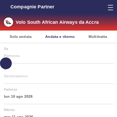
Compagnie Partner
Volo South African Airways da Accra
Solo andata
Andata e ritorno
Multitratta
Da
Partenza
A
Destinazione
Partenza
lun 10 ago 2026
Ritorno
mar 11 ago 2026