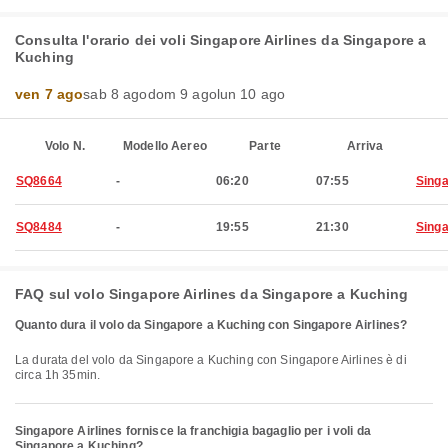
Consulta l'orario dei voli Singapore Airlines da Singapore a
Kuching
ven 7 ago
sab 8 ago
dom 9 ago
lun 10 ago
Volo N.
Modello Aereo
Parte
Arriva
SQ8664
-
06:20
07:55
Sing
SQ8484
-
19:55
21:30
Sing
FAQ sul volo Singapore Airlines da Singapore a Kuching
Quanto dura il volo da Singapore a Kuching con Singapore Airlines?
La durata del volo da Singapore a Kuching con Singapore Airlines è di
circa 1h 35min.
Singapore Airlines fornisce la franchigia bagaglio per i voli da
Singapore a Kuching?