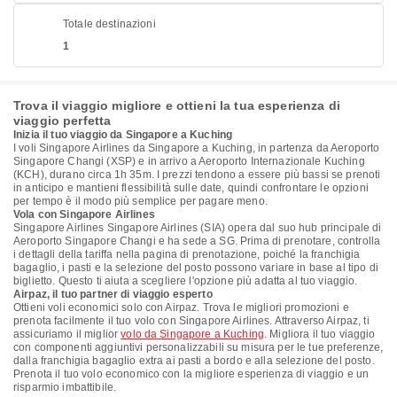
Totale destinazioni
1
Trova il viaggio migliore e ottieni la tua esperienza di
viaggio perfetta
Inizia il tuo viaggio da Singapore a Kuching
I voli Singapore Airlines da Singapore a Kuching, in partenza da Aeroporto
Singapore Changi (XSP) e in arrivo a Aeroporto Internazionale Kuching
(KCH), durano circa 1h 35m. I prezzi tendono a essere più bassi se prenoti
in anticipo e mantieni flessibilità sulle date, quindi confrontare le opzioni
per tempo è il modo più semplice per pagare meno.
Vola con Singapore Airlines
Singapore Airlines Singapore Airlines (SIA) opera dal suo hub principale di
Aeroporto Singapore Changi e ha sede a SG. Prima di prenotare, controlla
i dettagli della tariffa nella pagina di prenotazione, poiché la franchigia
bagaglio, i pasti e la selezione del posto possono variare in base al tipo di
biglietto. Questo ti aiuta a scegliere l'opzione più adatta al tuo viaggio.
Airpaz, il tuo partner di viaggio esperto
Ottieni voli economici solo con Airpaz. Trova le migliori promozioni e
prenota facilmente il tuo volo con Singapore Airlines. Attraverso Airpaz, ti
assicuriamo il miglior
volo da Singapore a Kuching
. Migliora il tuo viaggio
con componenti aggiuntivi personalizzabili su misura per le tue preferenze,
dalla franchigia bagaglio extra ai pasti a bordo e alla selezione del posto.
Prenota il tuo volo economico con la migliore esperienza di viaggio e un
risparmio imbattibile.