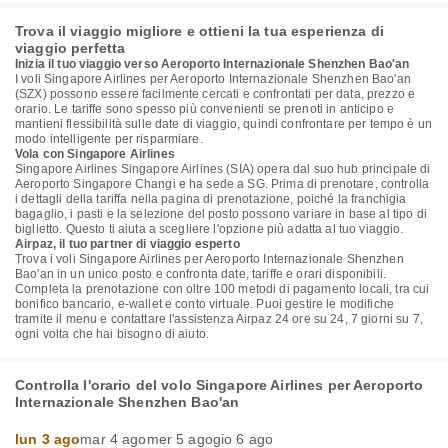
Trova il viaggio migliore e ottieni la tua esperienza di
viaggio perfetta
Inizia il tuo viaggio verso Aeroporto Internazionale Shenzhen Bao'an
I voli Singapore Airlines per Aeroporto Internazionale Shenzhen Bao'an
(SZX) possono essere facilmente cercati e confrontati per data, prezzo e
orario. Le tariffe sono spesso più convenienti se prenoti in anticipo e
mantieni flessibilità sulle date di viaggio, quindi confrontare per tempo è un
modo intelligente per risparmiare.
Vola con Singapore Airlines
Singapore Airlines Singapore Airlines (SIA) opera dal suo hub principale di
Aeroporto Singapore Changi e ha sede a SG. Prima di prenotare, controlla
i dettagli della tariffa nella pagina di prenotazione, poiché la franchigia
bagaglio, i pasti e la selezione del posto possono variare in base al tipo di
biglietto. Questo ti aiuta a scegliere l'opzione più adatta al tuo viaggio.
Airpaz, il tuo partner di viaggio esperto
Trova i voli Singapore Airlines per Aeroporto Internazionale Shenzhen
Bao'an in un unico posto e confronta date, tariffe e orari disponibili.
Completa la prenotazione con oltre 100 metodi di pagamento locali, tra cui
bonifico bancario, e-wallet e conto virtuale. Puoi gestire le modifiche
tramite il menu e contattare l'assistenza Airpaz 24 ore su 24, 7 giorni su 7,
ogni volta che hai bisogno di aiuto.
Controlla l'orario del volo Singapore Airlines per Aeroporto
Internazionale Shenzhen Bao'an
lun 3 ago
mar 4 ago
mer 5 ago
gio 6 ago