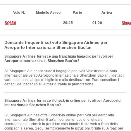
Volo N.
Modello Aereo
Parte
Arriva
SQ856
-
20:45
01:00
Sing
Domande frequenti sul volo Singapore Airlines per
Aeroporto Internazionale Shenzhen Bao'an
Singapore Airlines fornisce una franchigia bagaglio per i voli per
Aeroporto Internazionale Shenzhen Bao'an?
Sì, Singapore Airlines include il bagaglio per i voli Volo interno & Volo
internazionale verso Aeroporto Internazionale Shenzhen Bao'an. I dettagli
variano in base al tipo di biglietto e alla destinazione. Puoi consultare i
dettagli del bagaglio su Airpaz durante la prenotazione.
Singapore Airlines fornisce il check-in online per i voli per Aeroporto
Internazionale Shenzhen Bao'an?
Sì, Singapore Airlines offre il check-in online per i voli per Aeroporto
Internazionale Shenzhen Bao'an, consentendoti di effettuare
comodamente il check-in per il tuo volo tramite il sito web o l'app della
compagnia aerea. Segui semplicemente le istruzioni fornite su Airpaz per