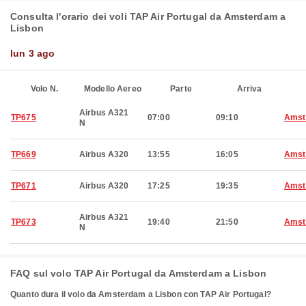
Consulta l'orario dei voli TAP Air Portugal da Amsterdam a
Lisbon
lun 3 ago
Volo N.
Modello Aereo
Parte
Arriva
Airbus A321
TP675
07:00
09:10
Amst
N
TP669
Airbus A320
13:55
16:05
Amst
TP671
Airbus A320
17:25
19:35
Amst
Airbus A321
TP673
19:40
21:50
Amst
N
FAQ sul volo TAP Air Portugal da Amsterdam a Lisbon
Quanto dura il volo da Amsterdam a Lisbon con TAP Air Portugal?