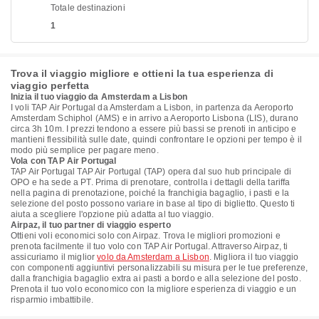
Totale destinazioni
1
Trova il viaggio migliore e ottieni la tua esperienza di
viaggio perfetta
Inizia il tuo viaggio da Amsterdam a Lisbon
I voli TAP Air Portugal da Amsterdam a Lisbon, in partenza da Aeroporto
Amsterdam Schiphol (AMS) e in arrivo a Aeroporto Lisbona (LIS), durano
circa 3h 10m. I prezzi tendono a essere più bassi se prenoti in anticipo e
mantieni flessibilità sulle date, quindi confrontare le opzioni per tempo è il
modo più semplice per pagare meno.
Vola con TAP Air Portugal
TAP Air Portugal TAP Air Portugal (TAP) opera dal suo hub principale di
OPO e ha sede a PT. Prima di prenotare, controlla i dettagli della tariffa
nella pagina di prenotazione, poiché la franchigia bagaglio, i pasti e la
selezione del posto possono variare in base al tipo di biglietto. Questo ti
aiuta a scegliere l'opzione più adatta al tuo viaggio.
Airpaz, il tuo partner di viaggio esperto
Ottieni voli economici solo con Airpaz. Trova le migliori promozioni e
prenota facilmente il tuo volo con TAP Air Portugal. Attraverso Airpaz, ti
assicuriamo il miglior
volo da Amsterdam a Lisbon
. Migliora il tuo viaggio
con componenti aggiuntivi personalizzabili su misura per le tue preferenze,
dalla franchigia bagaglio extra ai pasti a bordo e alla selezione del posto.
Prenota il tuo volo economico con la migliore esperienza di viaggio e un
risparmio imbattibile.