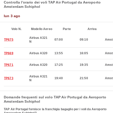
Controlla l'orario dei voli TAP Air Portugal da Aeroporto
Amsterdam Schiphol
lun 3 ago
Volo N.
Modello Aereo
Parte
Arriva
Airbus A321
TP675
07:00
09:10
Amst
N
TP669
Airbus A320
13:55
16:05
Amst
TP671
Airbus A320
17:25
19:35
Amst
Airbus A321
TP673
19:40
21:50
Amst
N
Domande frequenti sul volo TAP Air Portugal da Aeroporto
Amsterdam Schiphol
TAP Air Portugal fornisce la franchigia bagaglio per i voli da Aeroporto