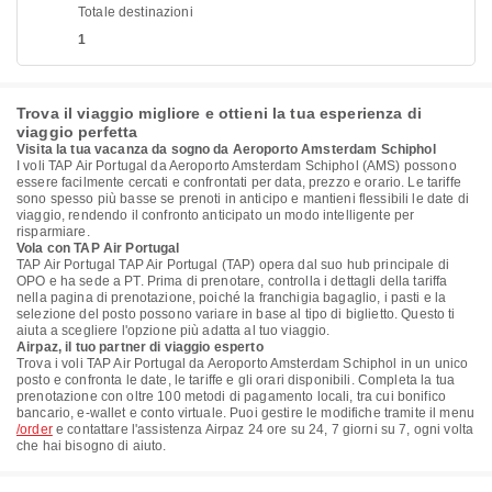
Totale destinazioni
1
Trova il viaggio migliore e ottieni la tua esperienza di
viaggio perfetta
Visita la tua vacanza da sogno da Aeroporto Amsterdam Schiphol
I voli TAP Air Portugal da Aeroporto Amsterdam Schiphol (AMS) possono
essere facilmente cercati e confrontati per data, prezzo e orario. Le tariffe
sono spesso più basse se prenoti in anticipo e mantieni flessibili le date di
viaggio, rendendo il confronto anticipato un modo intelligente per
risparmiare.
Vola con TAP Air Portugal
TAP Air Portugal TAP Air Portugal (TAP) opera dal suo hub principale di
OPO e ha sede a PT. Prima di prenotare, controlla i dettagli della tariffa
nella pagina di prenotazione, poiché la franchigia bagaglio, i pasti e la
selezione del posto possono variare in base al tipo di biglietto. Questo ti
aiuta a scegliere l'opzione più adatta al tuo viaggio.
Airpaz, il tuo partner di viaggio esperto
Trova i voli TAP Air Portugal da Aeroporto Amsterdam Schiphol in un unico
posto e confronta le date, le tariffe e gli orari disponibili. Completa la tua
prenotazione con oltre 100 metodi di pagamento locali, tra cui bonifico
bancario, e-wallet e conto virtuale. Puoi gestire le modifiche tramite il menu
/order
e contattare l'assistenza Airpaz 24 ore su 24, 7 giorni su 7, ogni volta
che hai bisogno di aiuto.