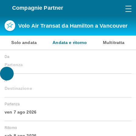
Compagnie Partner
Volo Air Transat da Hamilton a Vancouver
Solo andata
Andata e ritorno
Multitratta
Da
Partenza
A
Destinazione
Partenza
ven 7 ago 2026
Ritorno
sab 8 ago 2026