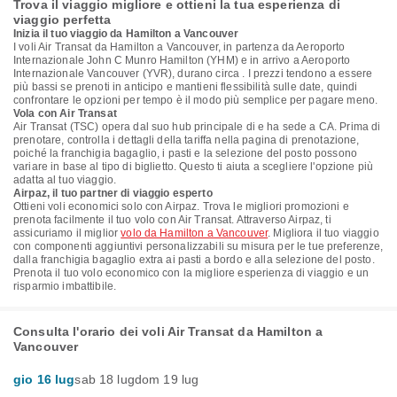
Trova il viaggio migliore e ottieni la tua esperienza di
viaggio perfetta
Inizia il tuo viaggio da Hamilton a Vancouver
I voli Air Transat da Hamilton a Vancouver, in partenza da Aeroporto
Internazionale John C Munro Hamilton (YHM) e in arrivo a Aeroporto
Internazionale Vancouver (YVR), durano circa . I prezzi tendono a essere
più bassi se prenoti in anticipo e mantieni flessibilità sulle date, quindi
confrontare le opzioni per tempo è il modo più semplice per pagare meno.
Vola con Air Transat
Air Transat (TSC) opera dal suo hub principale di e ha sede a CA. Prima di
prenotare, controlla i dettagli della tariffa nella pagina di prenotazione,
poiché la franchigia bagaglio, i pasti e la selezione del posto possono
variare in base al tipo di biglietto. Questo ti aiuta a scegliere l'opzione più
adatta al tuo viaggio.
Airpaz, il tuo partner di viaggio esperto
Ottieni voli economici solo con Airpaz. Trova le migliori promozioni e
prenota facilmente il tuo volo con Air Transat. Attraverso Airpaz, ti
assicuriamo il miglior
volo da Hamilton a Vancouver
. Migliora il tuo viaggio
con componenti aggiuntivi personalizzabili su misura per le tue preferenze,
dalla franchigia bagaglio extra ai pasti a bordo e alla selezione del posto.
Prenota il tuo volo economico con la migliore esperienza di viaggio e un
risparmio imbattibile.
Consulta l'orario dei voli Air Transat da Hamilton a
Vancouver
gio 16 lug
sab 18 lug
dom 19 lug