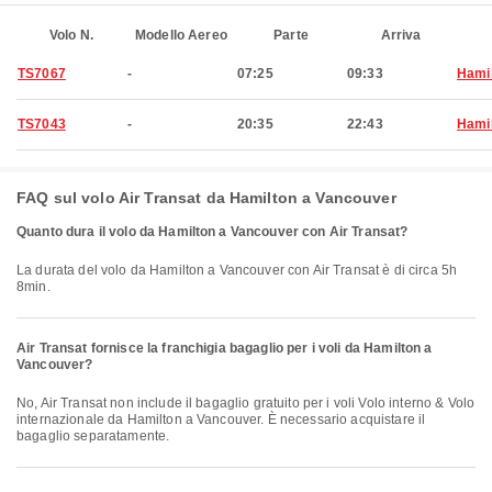
Volo N.
Modello Aereo
Parte
Arriva
TS7067
-
07:25
09:33
Hami
TS7043
-
20:35
22:43
Hami
FAQ sul volo Air Transat da Hamilton a Vancouver
Quanto dura il volo da Hamilton a Vancouver con Air Transat?
La durata del volo da Hamilton a Vancouver con Air Transat è di circa 5h
8min.
Air Transat fornisce la franchigia bagaglio per i voli da Hamilton a
Vancouver?
No, Air Transat non include il bagaglio gratuito per i voli Volo interno & Volo
internazionale da Hamilton a Vancouver. È necessario acquistare il
bagaglio separatamente.