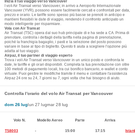
Inizia il tuo viaggio verso Vancouver
I voli Air Transat verso Vancouver, in arrivo a Aeroporto Internazionale
Vancouver (YVR), possono essere facilmente cercati e confrontati per data,
prezzo e orario. Le tariffe sono spesso più basse se prenoti in anticipo e
mantieni flessibili le date di viaggio, rendendo il confronto anticipato un
modo intelligente per risparmiare.
Vola con Air Transat
Air Transat (TSC) opera dal suo hub principale di e ha sede a CA. Prima di
prenotare, controlla i dettagli della tariffa nella pagina di prenotazione,
poiché la franchigia bagaglio, i pasti e la selezione del posto possono
variare in base al tipo di biglietto. Questo ti aiuta a scegliere l'opzione più
adatta al tuo viaggio.
Airpaz, il tuo partner di viaggio esperto
Trova i voli Air Transat verso Vancouver in un unico posto e confronta le
date, le tariffe e gli orari disponibili. Completa la tua prenotazione con oltre
100 metodi di pagamento locali, tra cui bonifico bancario, e-wallet e conto
virtuale. Puoi gestire le modifiche tramite il menu e contattare l'assistenza
Airpaz 24 ore su 24, 7 giorni su 7, ogni volta che hai bisogno di aiuto.
Controlla l'orario del volo Air Transat per Vancouver
dom 26 lug
lun 27 lug
mar 28 lug
Volo N.
Modello Aereo
Parte
Arriva
TS8003
-
15:00
17:15
Istan