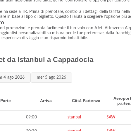
mantieni flessibilità sulle date, quindi confrontare le opzioni per tempo
 ha sede a TR. Prima di prenotare, controlla i dettagli della tariffa nella
are in base al tipo di biglietto. Questo ti aiuta a scegliere l'opzione più a
to
iori promozioni e prenota facilmente il tuo volo con AJet. Attraverso Airp
ggiuntivi personalizzabili su misura per le tue preferenze, dalla franchigi
esperienza di viaggio e un risparmio imbattibile.
Jet da Istanbul a Cappadocia
r 4 ago 2026
mer 5 ago 2026
Aeroport
Parte
Arriva
Città Partenza
parten
09:00
Istanbul
SAW