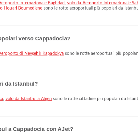
 Aeroporto Internazionale Baghdad
,
volo da Aeroporto Internazionale S
rto Houari Boumediene
sono le rotte aeroportuali più popolari da Istanb
popolari verso Cappadocia?
 Aeroporto di Nevşehir Kapadokya
sono le rotte aeroportuali più popola
ri da Istanbul?
ca
,
volo da Istanbul a Algeri
sono le rotte cittadine più popolari da Ista
anbul a Cappadocia con AJet?