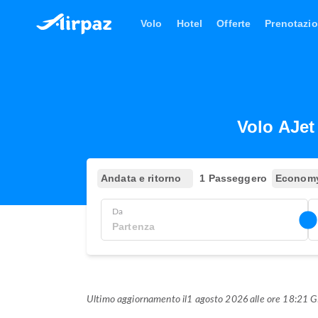
Volo
Hotel
Offerte
Prenotazio
Volo AJet
Andata e ritorno
1 Passeggero
Econom
Da
Ultimo aggiornamento il
1 agosto 2026 alle ore 18:21