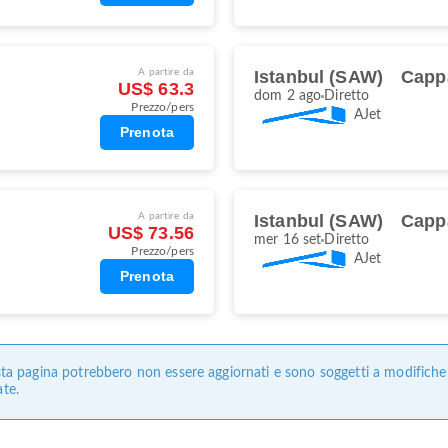
A partire da
Istanbul (SAW)
Capp
US$ 63.3
dom 2 ago
Diretto
Prezzo/pers
AJet
Prenota
A partire da
Istanbul (SAW)
Capp
US$ 73.56
mer 16 set
Diretto
Prezzo/pers
AJet
Prenota
uesta pagina potrebbero non essere aggiornati e sono soggetti a modifich
ate.