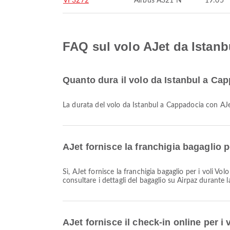
VF3272
Airbus A321 N
19:05
FAQ sul volo AJet da Istan
Quanto dura il volo da Istanbul a Ca
La durata del volo da Istanbul a Cappadocia con AJe
AJet fornisce la franchigia bagaglio p
Sì, AJet fornisce la franchigia bagaglio per i voli Volo interno & Volo internazionale da Istanbul a Cappadocia. I dettagli variano in base al tipo di biglietto e alla destinazione. Puoi
consultare i dettagli del bagaglio su Airpaz durante 
AJet fornisce il check-in online per i