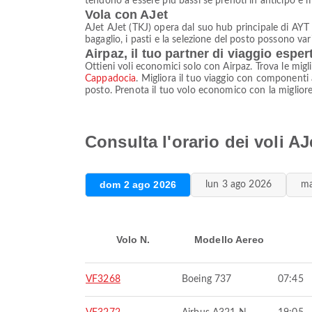
tendono a essere più bassi se prenoti in anticipo e 
Vola con AJet
AJet AJet (TKJ) opera dal suo hub principale di AYT e
bagaglio, i pasti e la selezione del posto possono vari
Airpaz, il tuo partner di viaggio esper
Ottieni voli economici solo con Airpaz. Trova le migl
Cappadocia
. Migliora il tuo viaggio con componenti a
posto. Prenota il tuo volo economico con la migliore 
Consulta l'orario dei voli A
dom 2 ago 2026
lun 3 ago 2026
ma
Volo N.
Modello Aereo
VF3268
Boeing 737
07:45