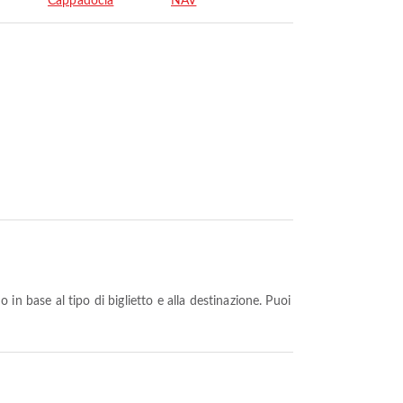
Cappadocia
NAV