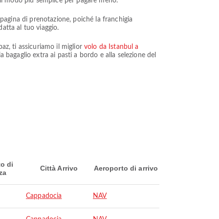
 è il modo più semplice per pagare meno.
 pagina di prenotazione, poiché la franchigia
datta al tuo viaggio.
az, ti assicuriamo il miglior
volo da Istanbul a
a bagaglio extra ai pasti a bordo e alla selezione del
o di
Città Arrivo
Aeroporto di arrivo
za
Cappadocia
NAV