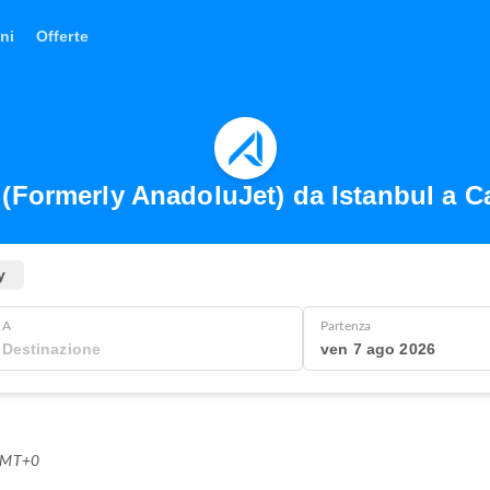
ni
Offerte
 (Formerly AnadoluJet) da Istanbul a 
y
A
Partenza
ven 7 ago 2026
 GMT+0