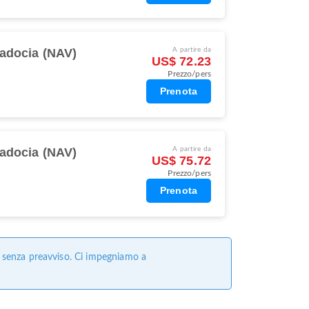
adocia (NAV)
A partire da
US$ 72.23
Prezzo/pers
Prenota
adocia (NAV)
A partire da
US$ 75.72
Prezzo/pers
Prenota
e senza preavviso. Ci impegniamo a