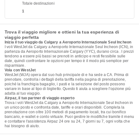
Totale destinazioni
1
Trova il viaggio migliore e ottieni la tua esperienza di
viaggio perfetta
Inizia il tuo viaggio da Calgary a Aeroporto Internazionale Seul Incheon
I voli WestJet da Calgary a Aeroporto Internazionale Seul Incheon (ICN), in
partenza da Aeroporto Internazionale Calgary (YYC), durano circa . I prezzi
tendono a essere più bassi se prenoti in anticipo e resti flessibile sulle
date, quindi confrontare le opzioni per tempo è il modo più semplice per
risparmiare.
Vola con WestJet
WestJet (WJA) opera dal suo hub principale di e ha sede a CA. Prima di
prenotare, controlla i dettagli della tariffa nella pagina di prenotazione,
poiché la franchigia bagaglio, i pasti e la selezione del posto possono
variare in base al tipo di biglietto. Questo ti aiuta a scegliere l'opzione più
adatta al tuo viaggio.
Airpaz, il tuo partner di viaggio esperto
Trova i voli WestJet da Calgary a Aeroporto Internazionale Seul Incheon in
un unico posto e confronta date, tariffe e orari disponibili. Completa la
prenotazione con oltre 100 metodi di pagamento locali, tra cui bonifico
bancario, e-wallet e conto virtuale. Puoi gestire le modifiche tramite il menu
e contattare l'assistenza Airpaz 24 ore su 24, 7 giorni su 7, ogni volta che
hai bisogno di aiuto.