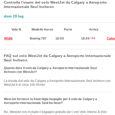
Controlla l'orario del volo WestJet da Calgary a Aeroporto
Internazionale Seul Incheon
dom 19 lug
Volo N.
Modello Aereo
Parte
Arriva
WS86
Boeing 787
16:00
18:45
+1d
Calg
FAQ sul volo WestJet da Calgary a Aeroporto Internazionale
Seul Incheon
Quanto dura il volo da Calgary a Aeroporto Internazionale Seul
Incheon con WestJet?
La durata del volo da Calgary a Aeroporto Internazionale Seul Incheon con
WestJet è di circa 10h 45min.
WestJet fornisce la franchigia bagaglio per il volo da Calgary a
Aeroporto Internazionale Seul Incheon?
No, WestJet non include il bagaglio gratuito per i voli Volo interno & Volo