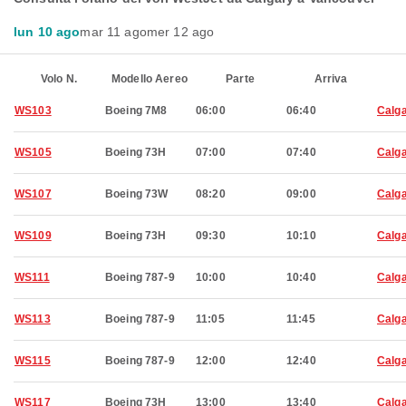
lun 10 ago
mar 11 ago
mer 12 ago
Volo N.
Modello Aereo
Parte
Arriva
WS103
Boeing 7M8
06:00
06:40
Calg
WS105
Boeing 73H
07:00
07:40
Calg
WS107
Boeing 73W
08:20
09:00
Calg
WS109
Boeing 73H
09:30
10:10
Calg
WS111
Boeing 787-9
10:00
10:40
Calg
WS113
Boeing 787-9
11:05
11:45
Calg
WS115
Boeing 787-9
12:00
12:40
Calg
WS117
Boeing 73H
13:00
13:40
Calg