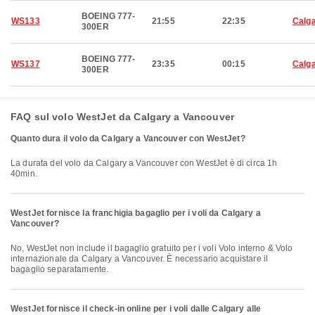
BOEING 777-
WS133
21:55
22:35
Calg
300ER
BOEING 777-
WS137
23:35
00:15
Calg
300ER
FAQ sul volo WestJet da Calgary a Vancouver
Quanto dura il volo da Calgary a Vancouver con WestJet?
La durata del volo da Calgary a Vancouver con WestJet è di circa 1h
40min.
WestJet fornisce la franchigia bagaglio per i voli da Calgary a
Vancouver?
No, WestJet non include il bagaglio gratuito per i voli Volo interno & Volo
internazionale da Calgary a Vancouver. È necessario acquistare il
bagaglio separatamente.
WestJet fornisce il check-in online per i voli dalle Calgary alle