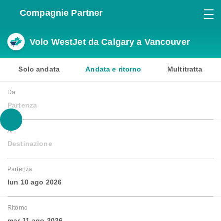
Compagnie Partner
Volo WestJet da Calgary a Vancouver
Solo andata
Andata e ritorno
Multitratta
Da
Partenza
A
Destinazione
Partenza
lun 10 ago 2026
Ritorno
mar 11 ago 2026