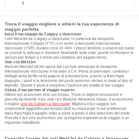
1
Trova il viaggio migliore e ottieni la tua esperienza di
viaggio perfetta
Inizia il tuo viaggio da Calgary a Vancouver
I voli WestJet da Calgary a Vancouver, in partenza da Aeroporto
Internazionale Calgary (YYC) e in arrivo a Aeroporto Internazionale
Vancouver (YVR), durano circa 1h 40m. I prezzi tendono a essere più bassi
se prenoti in anticipo e mantieni flessibilità sulle date, quindi confrontare le
opzioni per tempo è il modo più semplice per pagare meno.
Vola con WestJet
WestJet WestJet (WJA) opera dal suo hub principale di Aeroporto
Internazionale Vancouver e ha sede a CA. Prima di prenotare, controlla i
dettagli della tariffa nella pagina di prenotazione, poiché la franchigia
bagaglio, i pasti e la selezione del posto possono variare in base al tipo di
biglietto. Questo ti aiuta a scegliere l'opzione più adatta al tuo viaggio.
Airpaz, il tuo partner di viaggio esperto
Ottieni voli economici solo con Airpaz. Trova le migliori promozioni e
prenota facilmente il tuo volo con WestJet. Attraverso Airpaz, ti assicuriamo
il miglior
volo da Calgary a Vancouver
. Migliora il tuo viaggio con
componenti aggiuntivi personalizzabili su misura per le tue preferenze,
dalla franchigia bagaglio extra ai pasti a bordo e alla selezione del posto.
Prenota il tuo volo economico con la migliore esperienza di viaggio e un
risparmio imbattibile.
Consulta l'orario dei voli WestJet da Calgary a Vancouver