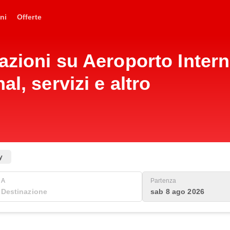
ni
Offerte
mazioni su Aeroporto Inter
l, servizi e altro
y
A
Partenza
sab 8 ago 2026