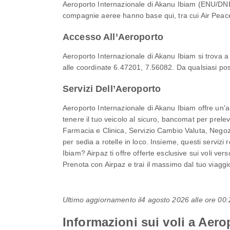
Aeroporto Internazionale di Akanu Ibiam (ENU/DNEN
compagnie aeree hanno base qui, tra cui Air Peace e
Accesso All’Aeroporto
Aeroporto Internazionale di Akanu Ibiam si trova a
alle coordinate 6.47201, 7.56082. Da qualsiasi post
Servizi Dell’Aeroporto
Aeroporto Internazionale di Akanu Ibiam offre un'a
tenere il tuo veicolo al sicuro, bancomat per prel
Farmacia e Clinica, Servizio Cambio Valuta, Negozi
per sedia a rotelle in loco. Insieme, questi servizi
Ibiam? Airpaz ti offre offerte esclusive sui voli ve
Prenota con Airpaz e trai il massimo dal tuo viaggi
Ultimo aggiornamento il
4 agosto 2026 alle ore 0
Informazioni sui voli a Aer