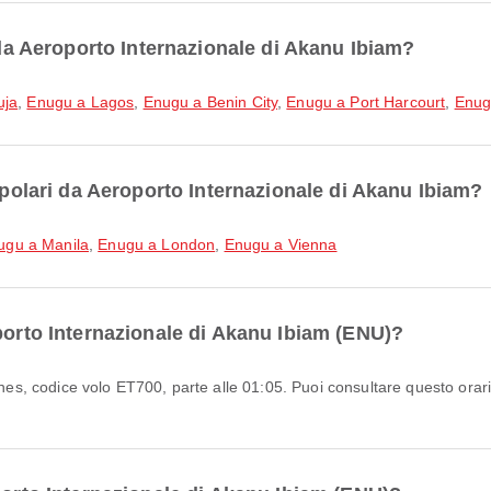
i da Aeroporto Internazionale di Akanu Ibiam?
uja
,
Enugu a Lagos
,
Enugu a Benin City
,
Enugu a Port Harcourt
,
Enug
popolari da Aeroporto Internazionale di Akanu Ibiam?
ugu a Manila
,
Enugu a London
,
Enugu a Vienna
porto Internazionale di Akanu Ibiam (ENU)?