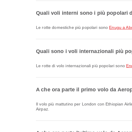
Quali voli interni sono i più popolar
Le rotte domestiche più popolari sono
Enugu a Ab
Quali sono i voli internazionali più 
Le rotte di volo internazionali più popolari sono
En
A che ora parte il primo volo da Aero
Il volo più mattutino per London con Ethiopian Airlines, codice volo ET700, parte alle 01:05. Puoi consultare questo orario e confrontare altre opzioni di volo disponibili su
Airpaz.