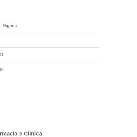
, Nigeria
01
82
rmacia e Clinica