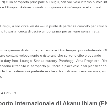
) è un aeroporto principale a Enugu, con voli Volo interno & Volo int
 Ethiopian Airlines, quindi ogni giorno c'è un'ampia scelta di voli.
 Enugu, a soli circa km da — un punto di partenza comodo per il tuo v
o tu parta, cerca di uscire un po' prima per arrivare senza fretta.
mpia gamma di strutture per rendere il tuo tempo qui confortevole. Ol
evare contanti velocemente e ristoranti che servono cibo e bevande — 
o duty-free, Lounge, Stanza nursery, Parcheggi, Area Preghiera, Rist
 rendono il transito in aeroporto più facile e piacevole. Stai pianifica
rso le tue destinazioni preferite — che si tratti di una breve vacanza, 
o.
0:24 GMT+0
oporto Internazionale di Akanu Ibiam (E