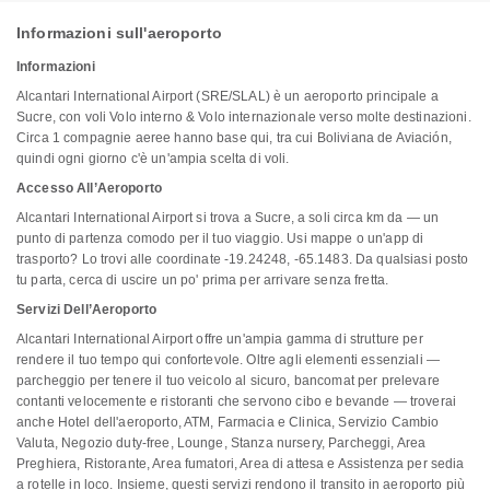
Informazioni sull'aeroporto
Informazioni
Alcantari International Airport (SRE/SLAL) è un aeroporto principale a
Sucre, con voli Volo interno & Volo internazionale verso molte destinazioni.
Circa 1 compagnie aeree hanno base qui, tra cui Boliviana de Aviación,
quindi ogni giorno c'è un'ampia scelta di voli.
Accesso All’Aeroporto
Alcantari International Airport si trova a Sucre, a soli circa km da — un
punto di partenza comodo per il tuo viaggio. Usi mappe o un'app di
trasporto? Lo trovi alle coordinate -19.24248, -65.1483. Da qualsiasi posto
tu parta, cerca di uscire un po' prima per arrivare senza fretta.
Servizi Dell’Aeroporto
Alcantari International Airport offre un'ampia gamma di strutture per
rendere il tuo tempo qui confortevole. Oltre agli elementi essenziali —
parcheggio per tenere il tuo veicolo al sicuro, bancomat per prelevare
contanti velocemente e ristoranti che servono cibo e bevande — troverai
anche Hotel dell'aeroporto, ATM, Farmacia e Clinica, Servizio Cambio
Valuta, Negozio duty-free, Lounge, Stanza nursery, Parcheggi, Area
Preghiera, Ristorante, Area fumatori, Area di attesa e Assistenza per sedia
a rotelle in loco. Insieme, questi servizi rendono il transito in aeroporto più