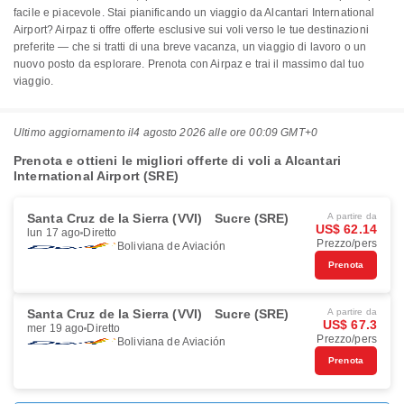
facile e piacevole. Stai pianificando un viaggio da Alcantari International
Airport? Airpaz ti offre offerte esclusive sui voli verso le tue destinazioni
preferite — che si tratti di una breve vacanza, un viaggio di lavoro o un
nuovo posto da esplorare. Prenota con Airpaz e trai il massimo dal tuo
viaggio.
Ultimo aggiornamento il
4 agosto 2026 alle ore 00:09 GMT+0
Prenota e ottieni le migliori offerte di voli a Alcantari
International Airport (SRE)
Santa Cruz de la Sierra (VVI)
Sucre (SRE)
A partire da
US$ 62.14
lun 17 ago
Diretto
Prezzo/pers
Boliviana de Aviación
Prenota
Santa Cruz de la Sierra (VVI)
Sucre (SRE)
A partire da
US$ 67.3
mer 19 ago
Diretto
Prezzo/pers
Boliviana de Aviación
Prenota