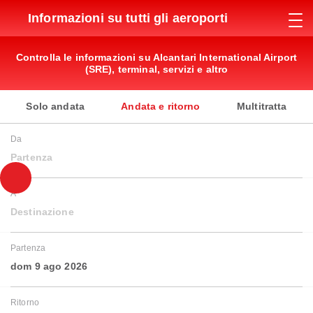
Informazioni su tutti gli aeroporti
Controlla le informazioni su Alcantari International Airport
(SRE), terminal, servizi e altro
Solo andata
Andata e ritorno
Multitratta
Da
Partenza
A
Destinazione
Partenza
dom 9 ago 2026
Ritorno