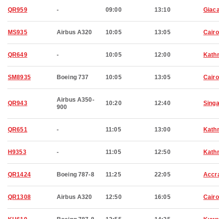
QR959
-
09:00
13:10
Giaca
MS935
Airbus A320
10:05
13:05
Cairo
QR649
-
10:05
12:00
Kath
SM8935
Boeing 737
10:05
13:05
Cairo
Airbus A350-
QR943
10:20
12:40
Sing
900
QR651
-
11:05
13:00
Kath
H9353
-
11:05
12:50
Kath
QR1424
Boeing 787-8
11:25
22:05
Accr
QR1308
Airbus A320
12:50
16:05
Cairo