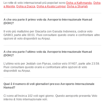
Le rotte di volo internazionali più popolari sono
Doha a Kathmandu
,
Doha
a Manila
,
Doha a Dacca
,
Doha a Kuala Lumpur
,
Doha a Sharjah
A che ora parte il primo volo da Aeroporto Internazionale Hamad
(DOH)?
Il volo più mattutino per Giacarta con Garuda Indonesia, codice volo
GA983, parte alle 00:01. Puoi consultare questo orario e confrontare altre
opzioni di volo disponibili su Airpaz.
A che ora parte l'ultimo volo da Aeroporto Internazionale Hamad
(DOH)?
L’ultimo volo per Jeddah con Flynas, codice volo XY407, parte alle 23:59.
Puoi consultare questo orario e confrontare altre opzioni di volo
disponibili su Airpaz.
Qual è il numero di voli giornalieri presso Aeroporto Internazionale
Hamad?
Ci sono all'incirca 102 voli ogni giorno. Questo aeroporto presenta Volo
interno & Volo internazionale voli.