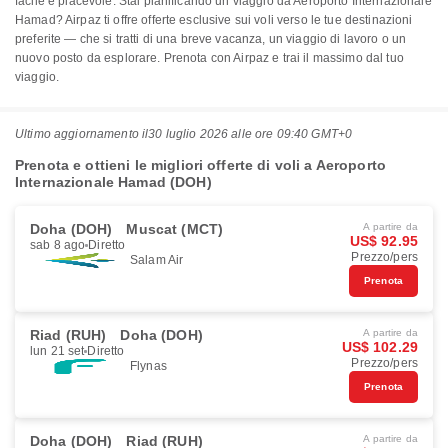
facile e piacevole. Stai pianificando un viaggio da Aeroporto Internazionale
Hamad? Airpaz ti offre offerte esclusive sui voli verso le tue destinazioni
preferite — che si tratti di una breve vacanza, un viaggio di lavoro o un
nuovo posto da esplorare. Prenota con Airpaz e trai il massimo dal tuo
viaggio.
Ultimo aggiornamento il
30 luglio 2026 alle ore 09:40 GMT+0
Prenota e ottieni le migliori offerte di voli a Aeroporto
Internazionale Hamad (DOH)
Doha (DOH)
Muscat (MCT)
A partire da
US$ 92.95
sab 8 ago
Diretto
Prezzo/pers
Salam Air
Prenota
Riad (RUH)
Doha (DOH)
A partire da
US$ 102.29
lun 21 set
Diretto
Prezzo/pers
Flynas
Prenota
Doha (DOH)
Riad (RUH)
A partire da