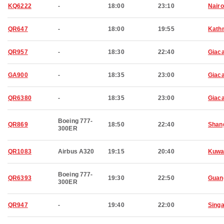
KQ6222
-
18:00
23:10
Nairo
QR647
-
18:00
19:55
Kath
QR957
-
18:30
22:40
Giaca
GA900
-
18:35
23:00
Giaca
QR6380
-
18:35
23:00
Giaca
Boeing 777-
QR869
18:50
22:40
Shan
300ER
QR1083
Airbus A320
19:15
20:40
Kuwa
Boeing 777-
QR6393
19:30
22:50
Guan
300ER
QR947
-
19:40
22:00
Sing