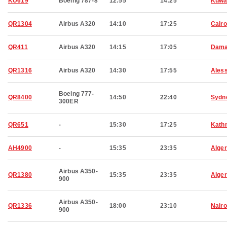
KU619
Boeing 787-8
12:55
14:25
Kuwa
QR1304
Airbus A320
14:10
17:25
Cairo
QR411
Airbus A320
14:15
17:05
Dama
QR1316
Airbus A320
14:30
17:55
Aless
Boeing 777-
QR8400
14:50
22:40
Sydn
300ER
QR651
-
15:30
17:25
Kath
AH4900
-
15:35
23:35
Alger
Airbus A350-
QR1380
15:35
23:35
Alger
900
Airbus A350-
QR1336
18:00
23:10
Nairo
900