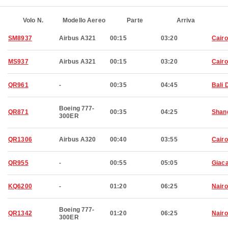
Volo N.
Modello Aereo
Parte
Arriva
SM8937
Airbus A321
00:15
03:20
Cairo
MS937
Airbus A321
00:15
03:20
Cairo
QR961
-
00:35
04:45
Bali 
Boeing 777-
QR871
00:35
04:25
Shan
300ER
QR1306
Airbus A320
00:40
03:55
Cairo
QR955
-
00:55
05:05
Giaca
KQ6200
-
01:20
06:25
Nairo
Boeing 777-
QR1342
01:20
06:25
Nairo
300ER