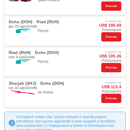
Qatar Airways
Prenota
Doha (DOH)
Riad (RUH)
A partire da
US$ 108.69
gio 20 ago
Diretto
Prezzo/pers
Flynas
Prenota
Riad (RUH)
Doha (DOH)
A partire da
US$ 109.26
mar 8 set
Diretto
Prezzo/pers
Flynas
Prenota
Sharjah (SHJ)
Doha (DOH)
A partire da
US$ 115.4
lun 31 ago
Diretto
Prezzo/pers
Air Arabia
Prenota
Si prega di notare che i prezzi elencati in questa pagina
potrebbero non essere aggiornati e sono soggetti a modifiche
senza preavviso. Ci impegniamo a fornire le informazioni più