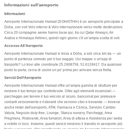
Informazioni sull'aeroporto
Informazioni
Aeroporto Internazionale Hamad (DOH/OTHH) è un aeroporto principale a
Doha, con voli Volo interno & Volo internazionale verso molte destinazioni.
Circa 20 compagnie aeree hanno base qui, tra cui Qatar Airways, Air
Arabia e Himalaya Airlines, quindi ogni giorno c'è un'ampia scelta di voli.
Accesso All’Aeroporto
Aeroporto Internazionale Hamad si trova a Doha, a soli circa km da — un
punto di partenza comodo per il tuo viaggio. Usi mappe o un'app di
trasporto? Lo trovi alle coordinate 25.2608759, 51.6138417. Da qualsiasi
posto tu parta, cerca di uscire un po' prima per arrivare senza fretta.
Servizi Dell’Aeroporto
Aeroporto Internazionale Hamad offre un'ampia gamma di strutture per
rendere il tuo tempo qui confortevole. Oltre agli elementi essenziali —
parcheggio per tenere il tuo veicolo al sicuro, bancomat per prelevare
contanti velocemente e ristoranti che servono cibo e bevande — troverai
anche Hotel dell'aeroporto, ATM, Farmacia e Clinica, Servizio Cambio
Valuta, Negozio duty-free, Lounge, Stanza nursery, Parcheggi, Area
Preghiera, Ristorante, Area fumatori, Area di attesa e Assistenza per sedia
a rotelle in loco. Insieme, questi servizi rendono il transito in aeroporto più