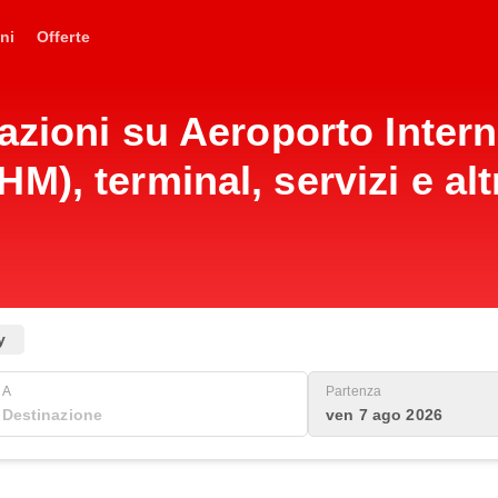
ni
Offerte
mazioni su Aeroporto Inter
), terminal, servizi e alt
y
A
Partenza
ven 7 ago 2026