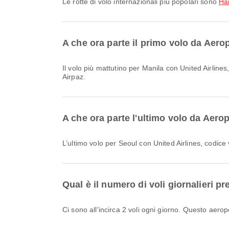
Le rotte di volo internazionali più popolari sono
Ha
A che ora parte il primo volo da Aer
Il volo più mattutino per Manila con United Airlines, codice volo UA189, parte alle 00:40. Puoi consultare questo orario e confrontare altre opzioni di volo disponibili su
Airpaz.
A che ora parte l'ultimo volo da Aer
L’ultimo volo per Seoul con United Airlines, codice
Qual è il numero di voli giornalieri
Ci sono all'incirca 2 voli ogni giorno. Questo aero