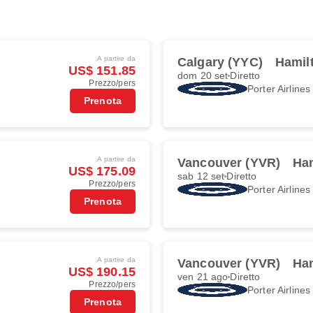
A partire da
Calgary (YYC)
Hamil
US$ 151.85
dom 20 set
Diretto
Prezzo/pers
Porter Airlines
Prenota
A partire da
Vancouver (YVR)
Ha
US$ 175.09
sab 12 set
Diretto
Prezzo/pers
Porter Airlines
Prenota
A partire da
Vancouver (YVR)
Ha
US$ 190.15
ven 21 ago
Diretto
Prezzo/pers
Porter Airlines
Prenota