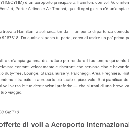
HM/CYHM) è un aeroporto principale a Hamilton, con voli Volo intern
tJet, Porter Airlines e Air Transat, quindi ogni giorno c'è un'ampia sc
 trova a Hamilton, a soli circa km da — un punto di partenza comodo 
.9287618. Da qualsiasi posto tu parta, cerca di uscire un po' prima pe
fre un'ampia gamma di strutture per rendere il tuo tempo qui confort
prelevare contanti velocemente e ristoranti che servono cibo e bevand
o duty-free, Lounge, Stanza nursery, Parcheggi, Area Preghiera, Rist
 rendono il transito in aeroporto più facile e piacevole. Stai pianifica
i voli verso le tue destinazioni preferite — che si tratti di una breve
 tuo viaggio.
0:08 GMT+0
i offerte di voli a Aeroporto Internazi