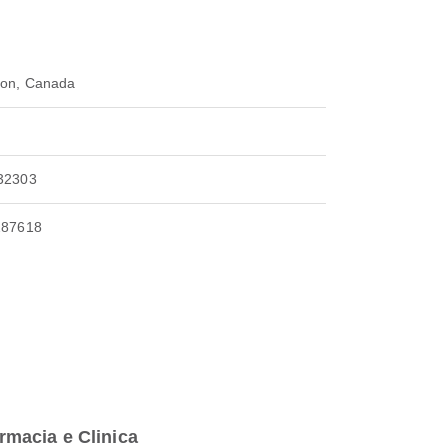
ton, Canada
32303
287618
rmacia e Clinica