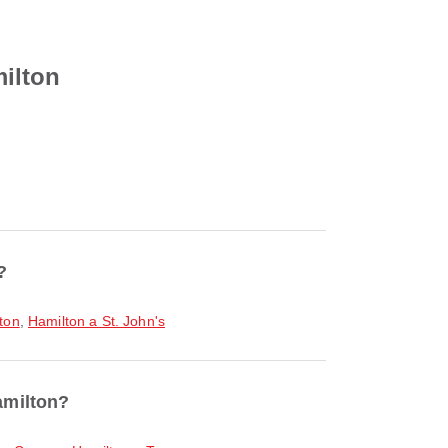
ilton
?
ton
,
Hamilton a St. John's
amilton?