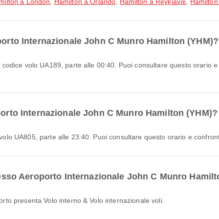
milton a London
,
Hamilton a Orlando
,
Hamilton a Reykjavík
,
Hamilton
oporto Internazionale John C Munro Hamilton (YHM)?
oporto Internazionale John C Munro Hamilton (YHM)?
 volo UA805, parte alle 23:40. Puoi consultare questo orario e confronta
 presso Aeroporto Internazionale John C Munro Hamil
porto presenta Volo interno & Volo internazionale voli.