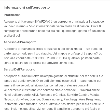
Informazioni sull'aeroporto
Informazioni
Aeroporto di Kavumu (BKY/FZMA) è un aeroporto principale a Bukavu, con
voli Volo interno & Volo internazionale verso molte destinazioni. Circa 0
compagnie aeree hanno base qui, tra cui , quindi ogni giorno c'è un'ampia
scelta di voli.
Accesso All’Aeroporto
Aeroporto di Kavumu si trova a Bukavu, a soli circa km da — un punto di
partenza comodo per il tuo viaggio. Usi mappe o un'app di trasporto? Lo
trovi alle coordinate -2.308333, 28.808611. Da qualsiasi posto tu parta,
cerca di uscire un po' prima per arrivare senza fretta.
Servizi Dell’Aeroporto
Aeroporto di Kavumu offre un'ampia gamma di strutture per rendere il tuo
tempo qui confortevole. Oltre agli elementi essenziali — parcheggio per
tenere il tuo veicolo al sicuro, bancomat per prelevare contanti
velocemente e ristoranti che servono cibo e bevande — troverai anche
Hotel dell'aeroporto, ATM, Farmacia e Clinica, Servizio Cambio Valuta,
Negozio duty-free, Lounge, Stanza nursery, Parcheggi, Area Preghiera,
Ristorante, Area fumatori, Area di attesa e Assistenza per sedia a rotelle in
loco. Insieme, questi servizi rendono il transito in aeroporto più facile e