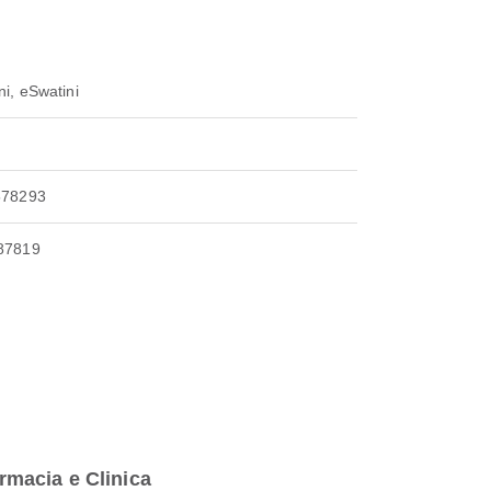
i, eSwatini
578293
87819
rmacia e Clinica