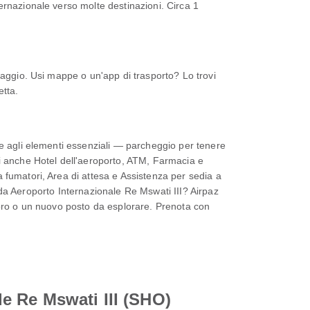
ernazionale verso molte destinazioni. Circa 1
iaggio. Usi mappe o un'app di trasporto? Lo trovi
etta.
re agli elementi essenziali — parcheggio per tenere
ai anche Hotel dell'aeroporto, ATM, Farmacia e
 fumatori, Area di attesa e Assistenza per sedia a
o da Aeroporto Internazionale Re Mswati III? Airpaz
lavoro o un nuovo posto da esplorare. Prenota con
ale Re Mswati III (SHO)