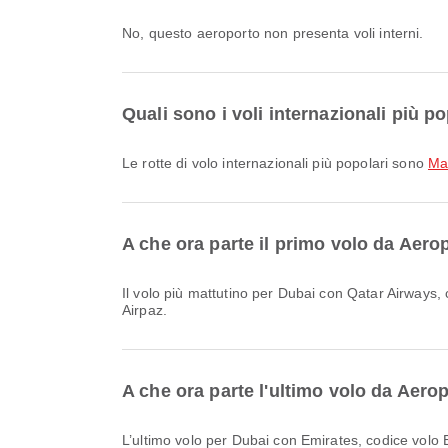
No, questo aeroporto non presenta voli interni.
Quali sono i voli internazionali più p
Le rotte di volo internazionali più popolari sono
Ma
A che ora parte il primo volo da Aero
Il volo più mattutino per Dubai con Qatar Airways, codice volo QR1002, parte alle 01:30. Puoi consultare questo orario e confrontare altre opzioni di volo disponibili su
Airpaz.
A che ora parte l'ultimo volo da Aero
L’ultimo volo per Dubai con Emirates, codice volo 