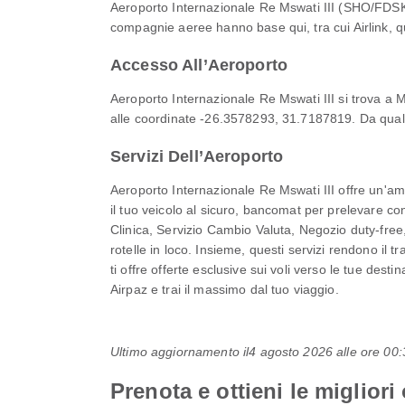
Aeroporto Internazionale Re Mswati III (SHO/FDSK) 
compagnie aeree hanno base qui, tra cui Airlink, qu
Accesso All’Aeroporto
Aeroporto Internazionale Re Mswati III si trova a 
alle coordinate -26.3578293, 31.7187819. Da qualsi
Servizi Dell’Aeroporto
Aeroporto Internazionale Re Mswati III offre un'am
il tuo veicolo al sicuro, bancomat per prelevare c
Clinica, Servizio Cambio Valuta, Negozio duty-free
rotelle in loco. Insieme, questi servizi rendono il 
ti offre offerte esclusive sui voli verso le tue des
Airpaz e trai il massimo dal tuo viaggio.
Ultimo aggiornamento il
4 agosto 2026 alle ore 0
Prenota e ottieni le migliori