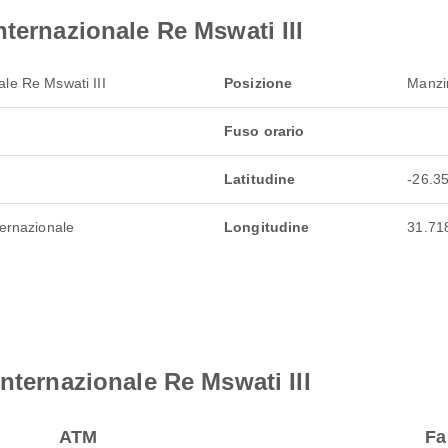
nternazionale Re Mswati III
ale Re Mswati III
Posizione
Manzin
Fuso orario
Latitudine
-26.3
ternazionale
Longitudine
31.71
nternazionale Re Mswati III
ATM
Fa