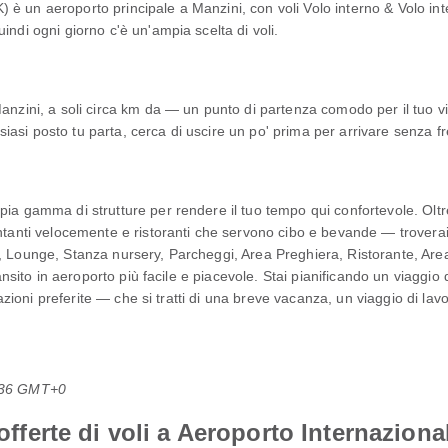
è un aeroporto principale a Manzini, con voli Volo interno & Volo int
indi ogni giorno c'è un'ampia scelta di voli.
Manzini, a soli circa km da — un punto di partenza comodo per il tuo v
asi posto tu parta, cerca di uscire un po' prima per arrivare senza fr
pia gamma di strutture per rendere il tuo tempo qui confortevole. Olt
ontanti velocemente e ristoranti che servono cibo e bevande — trover
, Lounge, Stanza nursery, Parcheggi, Area Preghiera, Ristorante, Area
transito in aeroporto più facile e piacevole. Stai pianificando un viaggi
tinazioni preferite — che si tratti di una breve vacanza, un viaggio di 
0:36 GMT+0
 offerte di voli a Aeroporto Internazion