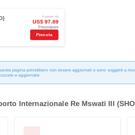
A partire da
O)
US$ 97.69
Prezzo/pers
Prenota
n questa pagina potrebbero non essere aggiornati e sono soggetti a mo
ccurate e aggiornate.
porto Internazionale Re Mswati III (SHO