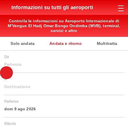
Informazioni su tutti gli aeroporti
Controlla le informazioni su Aeroporto Internazionale di
M'Vengue El Hadj Omar Bongo Ondimba (MVB), terminal,
servizi e altro
Solo andata
Andata e ritorno
Multitratta
Da
Partenza
A
Destinazione
Partenza
dom 9 ago 2026
Ritorno