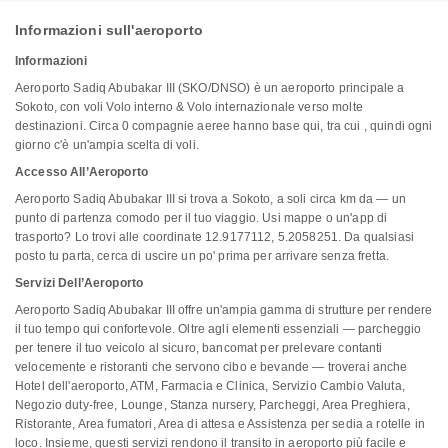
Informazioni sull'aeroporto
Informazioni
Aeroporto Sadiq Abubakar III (SKO/DNSO) è un aeroporto principale a
Sokoto, con voli Volo interno & Volo internazionale verso molte
destinazioni. Circa 0 compagnie aeree hanno base qui, tra cui , quindi ogni
giorno c'è un'ampia scelta di voli.
Accesso All’Aeroporto
Aeroporto Sadiq Abubakar III si trova a Sokoto, a soli circa km da — un
punto di partenza comodo per il tuo viaggio. Usi mappe o un'app di
trasporto? Lo trovi alle coordinate 12.9177112, 5.2058251. Da qualsiasi
posto tu parta, cerca di uscire un po' prima per arrivare senza fretta.
Servizi Dell’Aeroporto
Aeroporto Sadiq Abubakar III offre un'ampia gamma di strutture per rendere
il tuo tempo qui confortevole. Oltre agli elementi essenziali — parcheggio
per tenere il tuo veicolo al sicuro, bancomat per prelevare contanti
velocemente e ristoranti che servono cibo e bevande — troverai anche
Hotel dell'aeroporto, ATM, Farmacia e Clinica, Servizio Cambio Valuta,
Negozio duty-free, Lounge, Stanza nursery, Parcheggi, Area Preghiera,
Ristorante, Area fumatori, Area di attesa e Assistenza per sedia a rotelle in
loco. Insieme, questi servizi rendono il transito in aeroporto più facile e