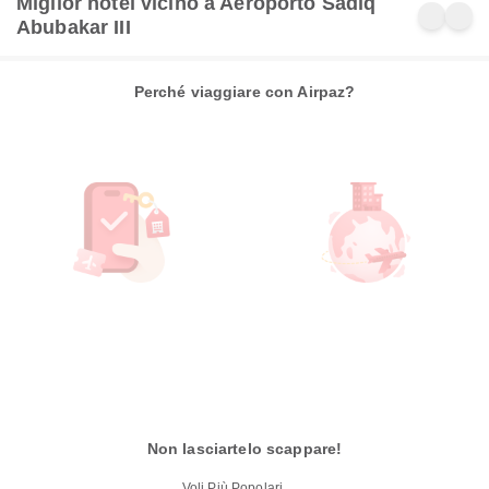
Miglior hotel vicino a Aeroporto Sadiq
Abubakar III
Perché viaggiare con Airpaz?
Non lasciartelo scappare!
Voli Più Popolari