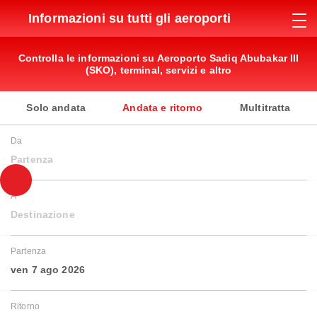
Informazioni su tutti gli aeroporti
Controlla le informazioni su Aeroporto Sadiq Abubakar III
(SKO), terminal, servizi e altro
Solo andata
Andata e ritorno
Multitratta
Da
Partenza
A
Destinazione
Partenza
ven 7 ago 2026
Ritorno