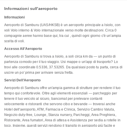
Informazioni sull'aeroporto
Informazioni
Aeroporto di Samburu (UAS/HKSB) è un aeroporto principale a Isiolo, con
voli Volo interno & Volo internazionale verso molte destinazioni. Circa 0
compagnie aeree hanno base qui, tra cui , quindi ogni giorno c'è un'ampia
scelta di voli.
Accesso All’Aeroporto
Aeroporto di Samburu si trova a Isiolo, a soli circa km da — un punto di
partenza comodo per il tuo viaggio. Usi mappe o un'app di trasporto? Lo
trovi alle coordinate 0.5336, 37.53265. Da qualsiasi posto tu parta, cerca di
uscire un po' prima per arrivare senza fretta.
Servizi Dell’Aeroporto
Aeroporto di Samburu offre un'ampia gamma di strutture per rendere il tuo
tempo qui confortevole. Oltre agli elementi essenziali — parcheggio per
tenere il tuo veicolo al sicuro, bancomat per prelevare contanti
velocemente e ristoranti che servono cibo e bevande — troverai anche
Hotel dell'aeroporto, ATM, Farmacia e Clinica, Servizio Cambio Valuta,
Negozio duty-free, Lounge, Stanza nursery, Parcheggi, Area Preghiera,
Ristorante, Area fumatori, Area di attesa e Assistenza per sedia a rotelle in
loco. Insieme, questi servizi rendono il transito in aeroporto più facile e