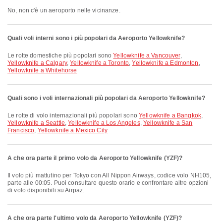
No, non c'è un aeroporto nelle vicinanze.
Quali voli interni sono i più popolari da Aeroporto Yellowknife?
Le rotte domestiche più popolari sono
Yellowknife a Vancouver
,
Yellowknife a Calgary
,
Yellowknife a Toronto
,
Yellowknife a Edmonton
,
Yellowknife a Whitehorse
Quali sono i voli internazionali più popolari da Aeroporto Yellowknife?
Le rotte di volo internazionali più popolari sono
Yellowknife a Bangkok
,
Yellowknife a Seattle
,
Yellowknife a Los Angeles
,
Yellowknife a San
Francisco
,
Yellowknife a Mexico City
A che ora parte il primo volo da Aeroporto Yellowknife (YZF)?
Il volo più mattutino per Tokyo con All Nippon Airways, codice volo NH105,
parte alle 00:05. Puoi consultare questo orario e confrontare altre opzioni
di volo disponibili su Airpaz.
A che ora parte l'ultimo volo da Aeroporto Yellowknife (YZF)?