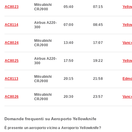
Mitsubishi
AC8023
05:40
07:15
Yello
CRJ900
Airbus A220-
AC8114
07:00
08:45
Yello
300
Mitsubishi
AC8024
13:40
17:07
Vanc
CRJ900
Airbus A220-
AC8025
17:50
19:22
Yello
300
Mitsubishi
AC8113
20:15
21:58
Edmo
CRJ900
Mitsubishi
AC8026
20:30
23:57
Vanc
CRJ900
Domande frequenti su Aeroporto Yellowknife
È presente un aeroporto vicino a Aeroporto Yellowknife?