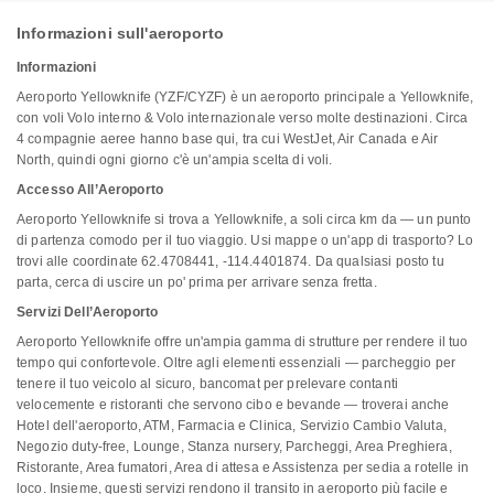
Informazioni sull'aeroporto
Informazioni
Aeroporto Yellowknife (YZF/CYZF) è un aeroporto principale a Yellowknife,
con voli Volo interno & Volo internazionale verso molte destinazioni. Circa
4 compagnie aeree hanno base qui, tra cui WestJet, Air Canada e Air
North, quindi ogni giorno c'è un'ampia scelta di voli.
Accesso All’Aeroporto
Aeroporto Yellowknife si trova a Yellowknife, a soli circa km da — un punto
di partenza comodo per il tuo viaggio. Usi mappe o un'app di trasporto? Lo
trovi alle coordinate 62.4708441, -114.4401874. Da qualsiasi posto tu
parta, cerca di uscire un po' prima per arrivare senza fretta.
Servizi Dell’Aeroporto
Aeroporto Yellowknife offre un'ampia gamma di strutture per rendere il tuo
tempo qui confortevole. Oltre agli elementi essenziali — parcheggio per
tenere il tuo veicolo al sicuro, bancomat per prelevare contanti
velocemente e ristoranti che servono cibo e bevande — troverai anche
Hotel dell'aeroporto, ATM, Farmacia e Clinica, Servizio Cambio Valuta,
Negozio duty-free, Lounge, Stanza nursery, Parcheggi, Area Preghiera,
Ristorante, Area fumatori, Area di attesa e Assistenza per sedia a rotelle in
loco. Insieme, questi servizi rendono il transito in aeroporto più facile e