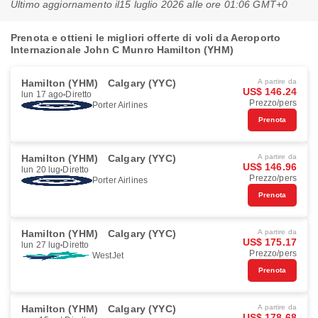
Ultimo aggiornamento il
15 luglio 2026 alle ore 01:06 GMT+0
Prenota e ottieni le migliori offerte di voli da Aeroporto
Internazionale John C Munro Hamilton (YHM)
Hamilton (YHM)
Calgary (YYC)
A partire da
US$ 146.24
lun 17 ago
Diretto
Prezzo/pers
Porter Airlines
Prenota
Hamilton (YHM)
Calgary (YYC)
A partire da
US$ 146.96
lun 20 lug
Diretto
Prezzo/pers
Porter Airlines
Prenota
Hamilton (YHM)
Calgary (YYC)
A partire da
US$ 175.17
lun 27 lug
Diretto
Prezzo/pers
WestJet
Prenota
Hamilton (YHM)
Calgary (YYC)
A partire da
US$ 178.68