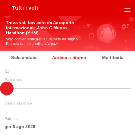
Tutti i voli
Trova voli low cost da Aeroporto
Internazionale John C Munro
Hamilton (YHM)
Volo conveniente per la tua meta da sogno.
Prenota ora i biglietti su Airpaz!
Solo andata
Andata e ritorno
Multitratta
Da
Partenza
A
Destinazione
Partenza
gio 6 ago 2026