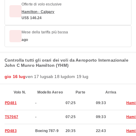
Offerte di volo esclusive
Hamilton - Calgary
US$ 146.24
Mese della tariffa più bassa
ago
Controlla tutti gli orari dei voli da Aeroporto Internazionale
John C Munro Hamilton (YHM)
gio 16 lug
ven 17 lug
sab 18 lug
dom 19 lug
Volo N.
Modello Aereo
Parte
Arriva
PD481
-
07:25
09:33
Hami
TS7067
-
07:25
09:33
Hami
PD483
Boeing 787-9
20:35
22:43
Hami