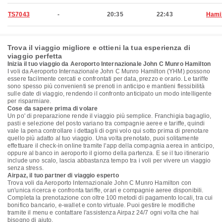
TS7043
-
20:35
22:43
Hami
Trova il viaggio migliore e ottieni la tua esperienza di
viaggio perfetta
Inizia il tuo viaggio da Aeroporto Internazionale John C Munro Hamilton
I voli da Aeroporto Internazionale John C Munro Hamilton (YHM) possono
essere facilmente cercati e confrontati per data, prezzo e orario. Le tariffe
sono spesso più convenienti se prenoti in anticipo e mantieni flessibilità
sulle date di viaggio, rendendo il confronto anticipato un modo intelligente
per risparmiare.
Cose da sapere prima di volare
Un po' di preparazione rende il viaggio più semplice. Franchigia bagaglio,
pasti e selezione del posto variano tra compagnie aeree e tariffe, quindi
vale la pena controllare i dettagli di ogni volo qui sotto prima di prenotare
quello più adatto al tuo viaggio. Una volta prenotato, puoi solitamente
effettuare il check-in online tramite l'app della compagnia aerea in anticipo,
oppure al banco in aeroporto il giorno della partenza. E se il tuo itinerario
include uno scalo, lascia abbastanza tempo tra i voli per vivere un viaggio
senza stress.
Airpaz, il tuo partner di viaggio esperto
Trova voli da Aeroporto Internazionale John C Munro Hamilton con
un'unica ricerca e confronta tariffe, orari e compagnie aeree disponibili.
Completa la prenotazione con oltre 100 metodi di pagamento locali, tra cui
bonifico bancario, e-wallet e conto virtuale. Puoi gestire le modifiche
tramite il menu e contattare l'assistenza Airpaz 24/7 ogni volta che hai
bisogno di aiuto.