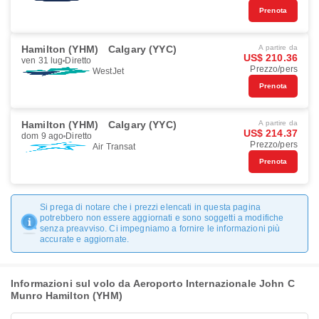
Prenota
Hamilton (YHM)
Calgary (YYC)
A partire da
US$ 210.36
ven 31 lug
Diretto
Prezzo/pers
WestJet
Prenota
Hamilton (YHM)
Calgary (YYC)
A partire da
US$ 214.37
dom 9 ago
Diretto
Prezzo/pers
Air Transat
Prenota
Si prega di notare che i prezzi elencati in questa pagina
potrebbero non essere aggiornati e sono soggetti a modifiche
senza preavviso. Ci impegniamo a fornire le informazioni più
accurate e aggiornate.
Informazioni sul volo da Aeroporto Internazionale John C
Munro Hamilton (YHM)