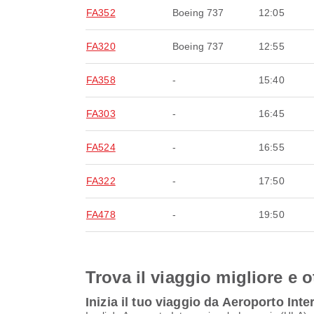
FA352
Boeing 737
12:05
FA320
Boeing 737
12:55
FA358
-
15:40
FA303
-
16:45
FA524
-
16:55
FA322
-
17:50
FA478
-
19:50
Trova il viaggio migliore e o
Inizia il tuo viaggio da Aeroporto Int