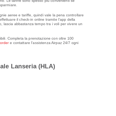
rio. Le tariffe sono spesso più convenienti se
isparmiare.
ie aeree e tariffe, quindi vale la pena controllare
ffettuare il check-in online tramite l'app della
o, lascia abbastanza tempo tra i voli per vivere un
ibili. Completa la prenotazione con oltre 100
/order
e contattare l'assistenza Airpaz 24/7 ogni
ale Lanseria (HLA)