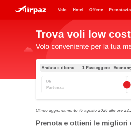
Volo
Hotel
Offerte
Prenotazio
Trova voli low cos
Volo conveniente per la tua met
Andata e ritorno
1 Passeggero
Econom
Da
Ultimo aggiornamento il
6 agosto 2026 alle ore 2
Prenota e ottieni le migliori