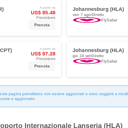
A partire da
R)
Johannesburg (HLA)
US$ 85.48
ven 7 ago
Diretto
Prezzo/pers
FlySafair
Prenota
A partire da
(CPT)
Johannesburg (HLA)
US$ 97.28
gio 24 set
Diretto
Prezzo/pers
FlySafair
Prenota
questa pagina potrebbero non essere aggiornati e sono soggetti a modi
curate e aggiornate.
roporto Internazionale Lanseria (HLA)