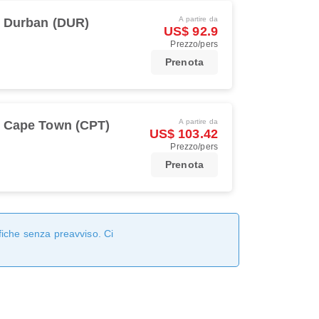
A partire da
Durban (DUR)
US$ 92.9
Prezzo/pers
Prenota
A partire da
Cape Town (CPT)
US$ 103.42
Prezzo/pers
Prenota
fiche senza preavviso. Ci