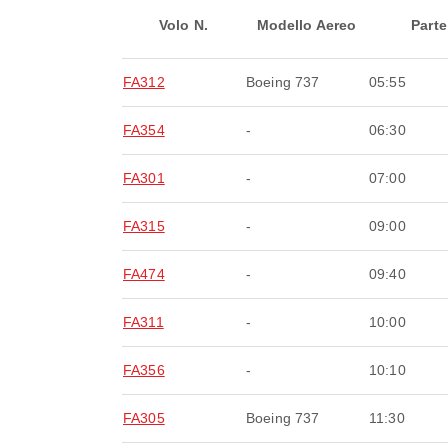
Volo N.
Modello Aereo
Parte
FA312
Boeing 737
05:55
FA354
-
06:30
FA301
-
07:00
FA315
-
09:00
FA474
-
09:40
FA311
-
10:00
FA356
-
10:10
FA305
Boeing 737
11:30