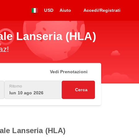
USD
Aiuto
Accedi/Registrati
ale Lanseria (HLA)
az!
Vedi Prenotazioni
Ritorno
Cerca
lun 10 ago 2026
nale Lanseria (HLA)