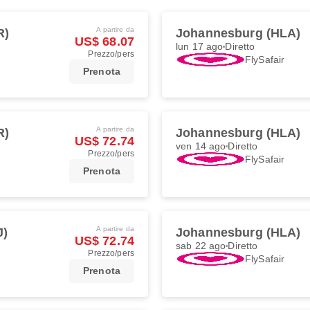
A partire da
R)
Johannesburg (HLA)
US$ 68.07
lun 17 ago
Diretto
Prezzo/pers
FlySafair
Prenota
A partire da
R)
Johannesburg (HLA)
US$ 72.74
ven 14 ago
Diretto
Prezzo/pers
FlySafair
Prenota
A partire da
J)
Johannesburg (HLA)
US$ 72.74
sab 22 ago
Diretto
Prezzo/pers
FlySafair
Prenota