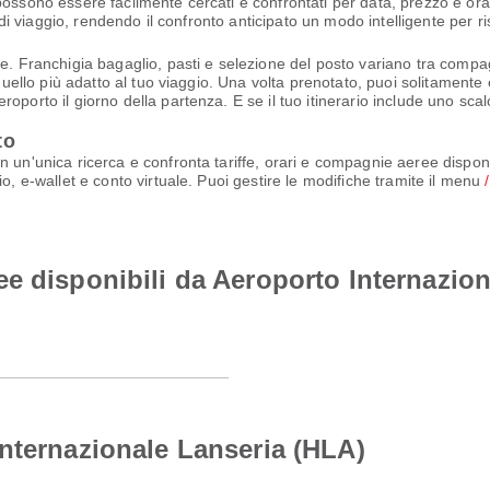
possono essere facilmente cercati e confrontati per data, prezzo e ora
e di viaggio, rendendo il confronto anticipato un modo intelligente per r
e. Franchigia bagaglio, pasti e selezione del posto variano tra compagn
quello più adatto al tuo viaggio. Una volta prenotato, puoi solitamente e
oporto il giorno della partenza. E se il tuo itinerario include uno scal
to
n un'unica ricerca e confronta tariffe, orari e compagnie aeree dispon
o, e-wallet e conto virtuale. Puoi gestire le modifiche tramite il menu
e disponibili da Aeroporto Internazion
nternazionale Lanseria (HLA)