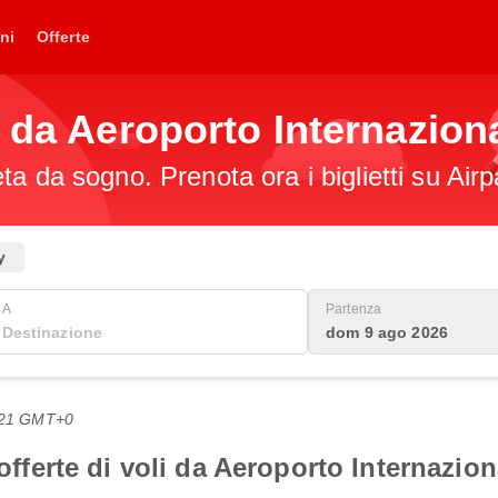
ni
Offerte
t da Aeroporto Internazion
a da sogno. Prenota ora i biglietti su Airp
y
A
Partenza
dom 9 ago 2026
2:21 GMT+0
 offerte di voli da Aeroporto Internazio