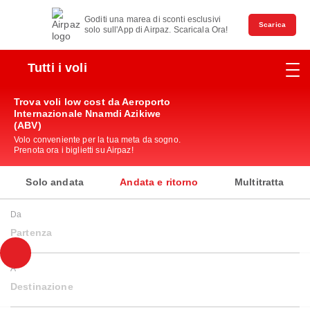
Goditi una marea di sconti esclusivi
Scarica
solo sull'App di Airpaz. Scaricala Ora!
Tutti i voli
Trova voli low cost da Aeroporto
Internazionale Nnamdi Azikiwe
(ABV)
Volo conveniente per la tua meta da sogno.
Prenota ora i biglietti su Airpaz!
Solo andata
Andata e ritorno
Multitratta
Da
Partenza
A
Destinazione