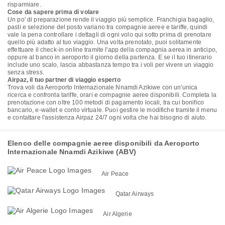
risparmiare.
Cose da sapere prima di volare
Un po' di preparazione rende il viaggio più semplice. Franchigia bagaglio,
pasti e selezione del posto variano tra compagnie aeree e tariffe, quindi
vale la pena controllare i dettagli di ogni volo qui sotto prima di prenotare
quello più adatto al tuo viaggio. Una volta prenotato, puoi solitamente
effettuare il check-in online tramite l'app della compagnia aerea in anticipo,
oppure al banco in aeroporto il giorno della partenza. E se il tuo itinerario
include uno scalo, lascia abbastanza tempo tra i voli per vivere un viaggio
senza stress.
Airpaz, il tuo partner di viaggio esperto
Trova voli da Aeroporto Internazionale Nnamdi Azikiwe con un'unica
ricerca e confronta tariffe, orari e compagnie aeree disponibili. Completa la
prenotazione con oltre 100 metodi di pagamento locali, tra cui bonifico
bancario, e-wallet e conto virtuale. Puoi gestire le modifiche tramite il menu
e contattare l'assistenza Airpaz 24/7 ogni volta che hai bisogno di aiuto.
Elenco delle compagnie aeree disponibili da Aeroporto
Internazionale Nnamdi Azikiwe (ABV)
Air Peace
Qatar Airways
Air Algerie