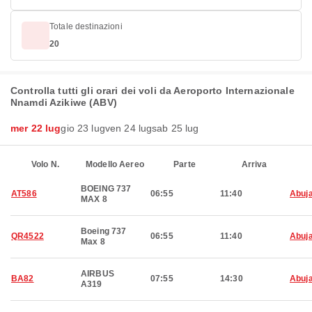
Totale destinazioni
20
Controlla tutti gli orari dei voli da Aeroporto Internazionale
Nnamdi Azikiwe (ABV)
mer 22 lug
gio 23 lug
ven 24 lug
sab 25 lug
Volo N.
Modello Aereo
Parte
Arriva
BOEING 737
AT586
06:55
11:40
Abuj
MAX 8
Boeing 737
QR4522
06:55
11:40
Abuj
Max 8
AIRBUS
BA82
07:55
14:30
Abuj
A319