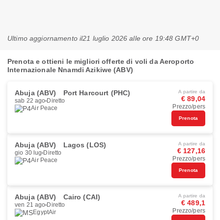
Ultimo aggiornamento il
21 luglio 2026 alle ore 19:48 GMT+0
Prenota e ottieni le migliori offerte di voli da Aeroporto
Internazionale Nnamdi Azikiwe (ABV)
Abuja (ABV)
Port Harcourt (PHC)
A partire da
€ 89,04
sab 22 ago
Diretto
Prezzo/pers
Air Peace
Prenota
Abuja (ABV)
Lagos (LOS)
A partire da
€ 127,16
gio 30 lug
Diretto
Prezzo/pers
Air Peace
Prenota
Abuja (ABV)
Cairo (CAI)
A partire da
€ 489,1
ven 21 ago
Diretto
Prezzo/pers
EgyptAir