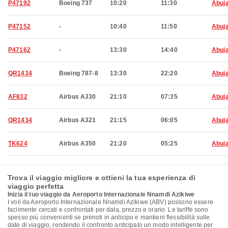
P47192
Boeing 737
10:20
11:30
Abuj
P47152
-
10:40
11:50
Abuj
P47162
-
13:30
14:40
Abuj
QR1434
Boeing 787-8
13:30
22:20
Abuj
AF832
Airbus A330
21:10
07:35
Abuj
QR1434
Airbus A321
21:15
06:05
Abuj
TK624
Airbus A350
21:20
05:25
Abuj
Trova il viaggio migliore e ottieni la tua esperienza di
viaggio perfetta
Inizia il tuo viaggio da Aeroporto Internazionale Nnamdi Azikiwe
I voli da Aeroporto Internazionale Nnamdi Azikiwe (ABV) possono essere
facilmente cercati e confrontati per data, prezzo e orario. Le tariffe sono
spesso più convenienti se prenoti in anticipo e mantieni flessibilità sulle
date di viaggio, rendendo il confronto anticipato un modo intelligente per