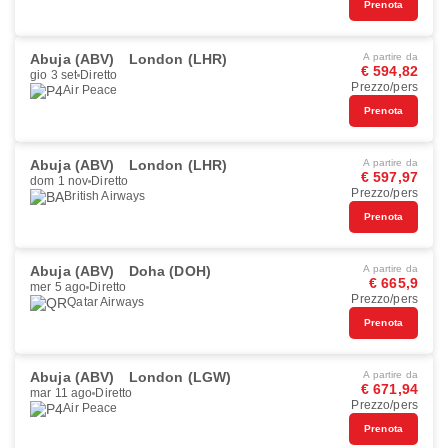
Prenota
Abuja (ABV)
London (LHR)
A partire da
€ 594,82
gio 3 set
Diretto
Prezzo/pers
Air Peace
Prenota
Abuja (ABV)
London (LHR)
A partire da
€ 597,97
dom 1 nov
Diretto
Prezzo/pers
British Airways
Prenota
Abuja (ABV)
Doha (DOH)
A partire da
€ 665,9
mer 5 ago
Diretto
Prezzo/pers
Qatar Airways
Prenota
Abuja (ABV)
London (LGW)
A partire da
€ 671,94
mar 11 ago
Diretto
Prezzo/pers
Air Peace
Prenota