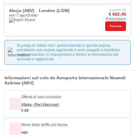
Abuja (ABV)
London (LGW)
A partire da
€ 682,45
ven 7 ago
Diretto
Prezzo/pers
Air Peace
Prenota
Si prega di notare che i prezzi elencati in questa pagina
potrebbero non essere aggiornati e sono soggetti a modifiche
senza preavviso. Ci impegniamo a fornire le informazioni più
accurate e aggiornate.
Informazioni sul volo da Aeroporto Internazionale Nnamdi
Azikiwe (ABV)
Offerte di volo esclusive
Abuja - Port Harcourt
€ 89
Mese della tariffa più bassa
ago