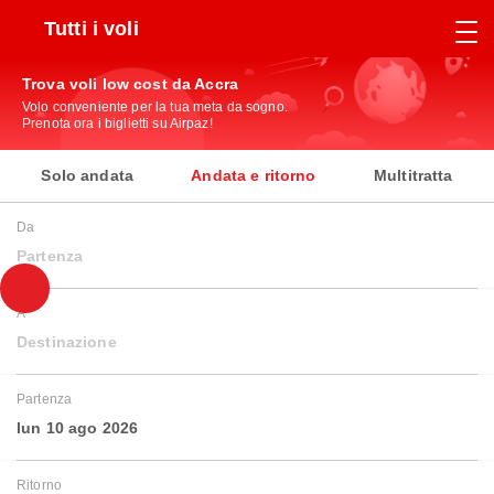
Tutti i voli
Trova voli low cost da Accra
Volo conveniente per la tua meta da sogno.
Prenota ora i biglietti su Airpaz!
Solo andata
Andata e ritorno
Multitratta
Da
Partenza
A
Destinazione
Partenza
lun 10 ago 2026
Ritorno