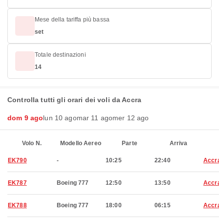
Mese della tariffa più bassa
set
Totale destinazioni
14
Controlla tutti gli orari dei voli da Accra
dom 9 ago
lun 10 ago
mar 11 ago
mer 12 ago
Volo N.
Modello Aereo
Parte
Arriva
EK790
-
10:25
22:40
Accr
EK787
Boeing 777
12:50
13:50
Accr
EK788
Boeing 777
18:00
06:15
Accr