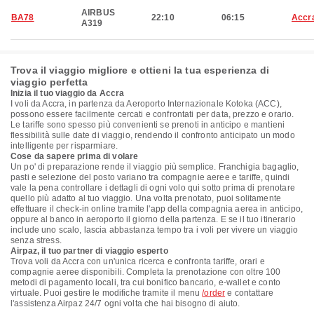
AIRBUS
BA78
22:10
06:15
Accr
A319
Trova il viaggio migliore e ottieni la tua esperienza di
viaggio perfetta
Inizia il tuo viaggio da Accra
I voli da Accra, in partenza da Aeroporto Internazionale Kotoka (ACC),
possono essere facilmente cercati e confrontati per data, prezzo e orario.
Le tariffe sono spesso più convenienti se prenoti in anticipo e mantieni
flessibilità sulle date di viaggio, rendendo il confronto anticipato un modo
intelligente per risparmiare.
Cose da sapere prima di volare
Un po' di preparazione rende il viaggio più semplice. Franchigia bagaglio,
pasti e selezione del posto variano tra compagnie aeree e tariffe, quindi
vale la pena controllare i dettagli di ogni volo qui sotto prima di prenotare
quello più adatto al tuo viaggio. Una volta prenotato, puoi solitamente
effettuare il check-in online tramite l'app della compagnia aerea in anticipo,
oppure al banco in aeroporto il giorno della partenza. E se il tuo itinerario
include uno scalo, lascia abbastanza tempo tra i voli per vivere un viaggio
senza stress.
Airpaz, il tuo partner di viaggio esperto
Trova voli da Accra con un'unica ricerca e confronta tariffe, orari e
compagnie aeree disponibili. Completa la prenotazione con oltre 100
metodi di pagamento locali, tra cui bonifico bancario, e-wallet e conto
virtuale. Puoi gestire le modifiche tramite il menu
/order
e contattare
l'assistenza Airpaz 24/7 ogni volta che hai bisogno di aiuto.