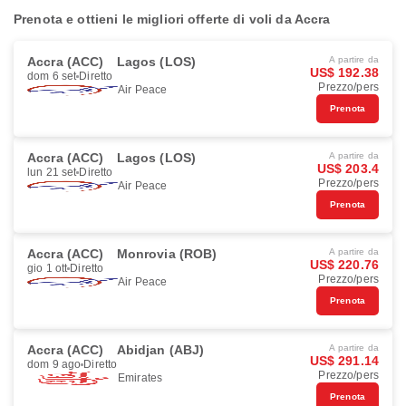
Prenota e ottieni le migliori offerte di voli da Accra
Accra (ACC)
Lagos (LOS)
A partire da
US$ 192.38
dom 6 set
Diretto
Prezzo/pers
Air Peace
Prenota
Accra (ACC)
Lagos (LOS)
A partire da
US$ 203.4
lun 21 set
Diretto
Prezzo/pers
Air Peace
Prenota
Accra (ACC)
Monrovia (ROB)
A partire da
US$ 220.76
gio 1 ott
Diretto
Prezzo/pers
Air Peace
Prenota
Accra (ACC)
Abidjan (ABJ)
A partire da
US$ 291.14
dom 9 ago
Diretto
Prezzo/pers
Emirates
Prenota