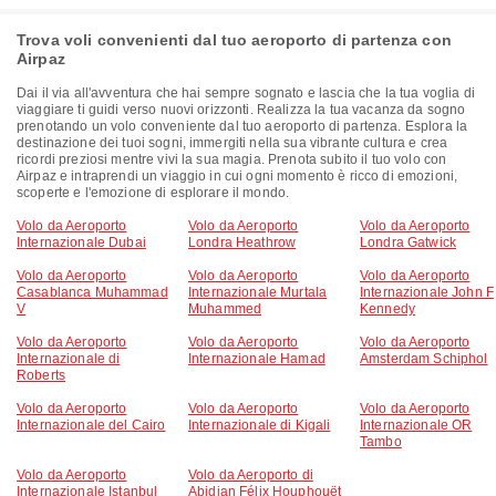
Trova voli convenienti dal tuo aeroporto di partenza con
Airpaz
Dai il via all'avventura che hai sempre sognato e lascia che la tua voglia di
viaggiare ti guidi verso nuovi orizzonti. Realizza la tua vacanza da sogno
prenotando un volo conveniente dal tuo aeroporto di partenza. Esplora la
destinazione dei tuoi sogni, immergiti nella sua vibrante cultura e crea
ricordi preziosi mentre vivi la sua magia. Prenota subito il tuo volo con
Airpaz e intraprendi un viaggio in cui ogni momento è ricco di emozioni,
scoperte e l'emozione di esplorare il mondo.
Volo da Aeroporto
Volo da Aeroporto
Volo da Aeroporto
Internazionale Dubai
Londra Heathrow
Londra Gatwick
Volo da Aeroporto
Volo da Aeroporto
Volo da Aeroporto
Casablanca Muhammad
Internazionale Murtala
Internazionale John F
V
Muhammed
Kennedy
Volo da Aeroporto
Volo da Aeroporto
Volo da Aeroporto
Internazionale di
Internazionale Hamad
Amsterdam Schiphol
Roberts
Volo da Aeroporto
Volo da Aeroporto
Volo da Aeroporto
Internazionale del Cairo
Internazionale di Kigali
Internazionale OR
Tambo
Volo da Aeroporto
Volo da Aeroporto di
Internazionale Istanbul
Abidjan Félix Houphouët