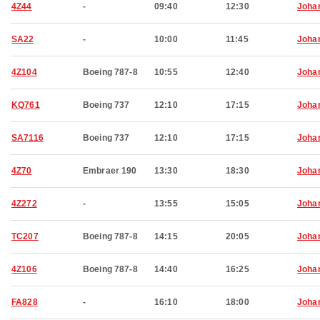
4Z44
-
09:40
12:30
Joha
SA22
-
10:00
11:45
Joha
4Z104
Boeing 787-8
10:55
12:40
Joha
KQ761
Boeing 737
12:10
17:15
Joha
SA7116
Boeing 737
12:10
17:15
Joha
4Z70
Embraer 190
13:30
18:30
Joha
4Z272
-
13:55
15:05
Joha
TC207
Boeing 787-8
14:15
20:05
Joha
4Z106
Boeing 787-8
14:40
16:25
Joha
FA828
-
16:10
18:00
Joha