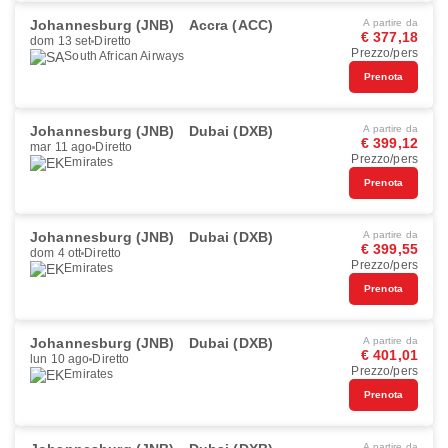
Johannesburg (JNB)
Accra (ACC)
A partire da
€ 377,18
dom 13 set
Diretto
Prezzo/pers
South African Airways
Prenota
Johannesburg (JNB)
Dubai (DXB)
A partire da
€ 399,12
mar 11 ago
Diretto
Prezzo/pers
Emirates
Prenota
Johannesburg (JNB)
Dubai (DXB)
A partire da
€ 399,55
dom 4 ott
Diretto
Prezzo/pers
Emirates
Prenota
Johannesburg (JNB)
Dubai (DXB)
A partire da
€ 401,01
lun 10 ago
Diretto
Prezzo/pers
Emirates
Prenota
A partire da