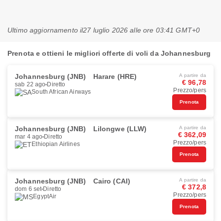
Ultimo aggiornamento il
27 luglio 2026 alle ore 03:41 GMT+0
Prenota e ottieni le migliori offerte di voli da Johannesburg
Johannesburg (JNB)
Harare (HRE)
A partire da
€ 96,78
sab 22 ago
Diretto
Prezzo/pers
South African Airways
Prenota
Johannesburg (JNB)
Lilongwe (LLW)
A partire da
€ 362,09
mar 4 ago
Diretto
Prezzo/pers
Ethiopian Airlines
Prenota
Johannesburg (JNB)
Cairo (CAI)
A partire da
€ 372,8
dom 6 set
Diretto
Prezzo/pers
EgyptAir
Prenota