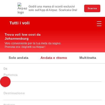
Goditi una marea di sconti esclusivi
Scarica
solo sull'App di Airpaz. Scaricala Ora!
Tutti i voli
Trova voli low cost da
Johannesburg
Volo conveniente per la tua meta da sogno.
Prenota ora i biglietti su Airpaz!
Solo andata
Andata e ritorno
Multitratta
Da
Partenza
A
Destinazione