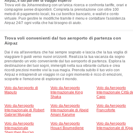
Airpaz, il tuo partner di viaggio esperto
Trova voli da Johannesburg con un'unica ricerca e confronta tariffe, orari e
compagnie aeree disponibili. Completa la prenotazione con oltre 100
metodi di pagamento locali, tra cui bonifico bancario, e-wallet e conto
virtuale. Puoi gestire le modifiche tramite il menu e contattare l'assistenza
Airpaz 24/7 ogni volta che hai bisogno di aiuto.
Trova voli convenienti dal tuo aeroporto di partenza con
Airpaz
Dai il via all'avventura che hai sempre sognato e lascia che la tua voglia di
viaggiare ti guidi verso nuovi orizzonti. Realizza la tua vacanza da sogno
prenotando un volo conveniente dal tuo aeroporto di partenza. Esplora la
destinazione dei tuoi sogni, immergiti nella sua vibrante cultura e crea
ricordi preziosi mentre vivi la sua magia. Prenota subito il tuo volo con
Airpaz e intraprendi un viaggio in cui ogni momento è ricco di emozioni,
scoperte e l'emozione di esplorare il mondo.
Volo da Aeroporto di
Volo da Aeroporto
Volo da Aeroporto
Maputo
Internazionale King
Internazionale Città d
Shaka
Capo
Volo da Aeroporto
Volo da Aeroporto
Volo da Aeroporto
Internazionale di Robert
Internazionale di Abeid
Francoforte
Gabriel Mugabe
Amani Karume
Volo da Aeroporto
Volo da Aeroporto
Volo da Aeroporto
Internazionale
Houari Boumediene
Internazionale di Kiga
Shenzhen Bao'an