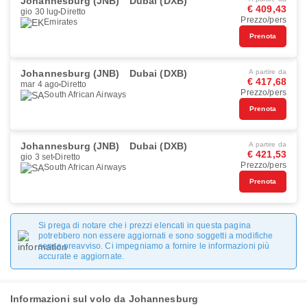
Johannesburg (JNB)
Dubai (DXB)
€ 409,43
gio 30 lug
Diretto
Prezzo/pers
Emirates
Prenota
Johannesburg (JNB)
Dubai (DXB)
A partire da
€ 417,68
mar 4 ago
Diretto
Prezzo/pers
South African Airways
Prenota
Johannesburg (JNB)
Dubai (DXB)
A partire da
€ 421,53
gio 3 set
Diretto
Prezzo/pers
South African Airways
Prenota
Si prega di notare che i prezzi elencati in questa pagina
potrebbero non essere aggiornati e sono soggetti a modifiche
senza preavviso. Ci impegniamo a fornire le informazioni più
accurate e aggiornate.
Informazioni sul volo da Johannesburg