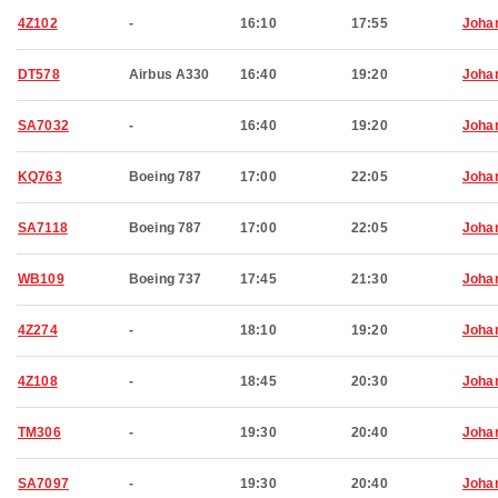
4Z102
-
16:10
17:55
Joha
DT578
Airbus A330
16:40
19:20
Joha
SA7032
-
16:40
19:20
Joha
KQ763
Boeing 787
17:00
22:05
Joha
SA7118
Boeing 787
17:00
22:05
Joha
WB109
Boeing 737
17:45
21:30
Joha
4Z274
-
18:10
19:20
Joha
4Z108
-
18:45
20:30
Joha
TM306
-
19:30
20:40
Joha
SA7097
-
19:30
20:40
Joha