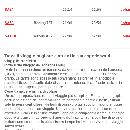
SA24
-
20:10
21:55
Joha
SA58
Boeing 737
21:00
23:50
Joha
SA188
Airbus A320
22:00
02:30
Joha
Trova il viaggio migliore e ottieni la tua esperienza di
viaggio perfetta
Inizia il tuo viaggio da Johannesburg
I voli da Johannesburg, in partenza da Aeroporto Internazionale Lanseria
(HLA), possono essere facilmente cercati e confrontati per data, prezzo e
orario. Le tariffe sono spesso più convenienti se prenoti in anticipo e
mantieni flessibilità sulle date di viaggio, rendendo il confronto anticipato
un modo intelligente per risparmiare.
Cose da sapere prima di volare
Un po' di preparazione rende il viaggio più semplice. Franchigia bagaglio,
pasti e selezione del posto variano tra compagnie aeree e tariffe, quindi
vale la pena controllare i dettagli di ogni volo qui sotto prima di prenotare
quello più adatto al tuo viaggio. Una volta prenotato, puoi solitamente
effettuare il check-in online tramite l'app della compagnia aerea in anticipo,
oppure al banco in aeroporto il giorno della partenza. E se il tuo itinerario
include uno scalo, lascia abbastanza tempo tra i voli per vivere un viaggio
senza stress.