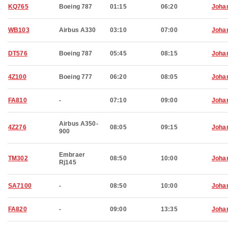
KQ765
Boeing 787
01:15
06:20
Joha
WB103
Airbus A330
03:10
07:00
Joha
DT576
Boeing 787
05:45
08:15
Joha
4Z100
Boeing 777
06:20
08:05
Joha
FA810
-
07:10
09:00
Joha
Airbus A350-
4Z276
08:05
09:15
Joha
900
Embraer
TM302
08:50
10:00
Joha
Rj145
SA7100
-
08:50
10:00
Joha
FA820
-
09:00
13:35
Joha