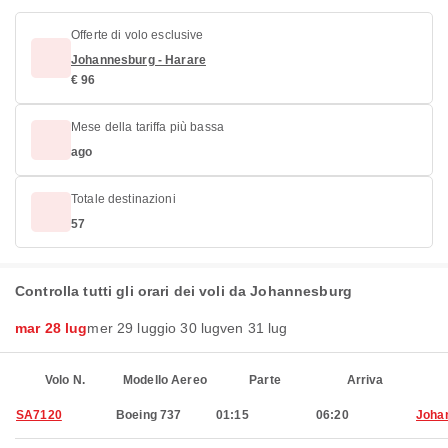
Offerte di volo esclusive
Johannesburg - Harare
€ 96
Mese della tariffa più bassa
ago
Totale destinazioni
57
Controlla tutti gli orari dei voli da Johannesburg
mar 28 lug
mer 29 lug
gio 30 lug
ven 31 lug
Volo N.
Modello Aereo
Parte
Arriva
SA7120
Boeing 737
01:15
06:20
Joha