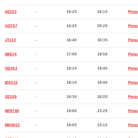
QZ103
-
16:25
16:15
Pena
UO747
-
16:25
20:20
Pena
JT133
-
16:40
16:35
Pena
8B634
-
17:00
18:50
Pena
OD343
-
18:10
19:40
Pena
ID5332
-
18:10
19:40
Pena
QZ109
-
18:30
18:20
Pena
MF8706
-
19:00
23:25
Pena
MH4003
-
19:05
23:15
Pena