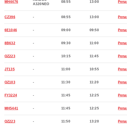
MH4476
08:55
13:00
Pena
A320NEO
CZ396
-
08:55
13:00
Pena
6E1046
-
09:00
09:50
Pena
8B632
-
09:30
11:00
Pena
QZ223
-
10:15
11:45
Pena
JT135
-
11:00
10:55
Pena
QZ103
-
11:30
11:20
Pena
FY3224
-
11:45
12:25
Pena
MH5441
-
11:45
12:25
Pena
QZ223
-
11:50
13:20
Pena