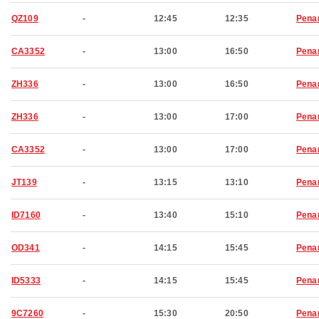
QZ109
-
12:45
12:35
Pena
CA3352
-
13:00
16:50
Pena
ZH336
-
13:00
16:50
Pena
ZH336
-
13:00
17:00
Pena
CA3352
-
13:00
17:00
Pena
JT139
-
13:15
13:10
Pena
ID7160
-
13:40
15:10
Pena
OD341
-
14:15
15:45
Pena
ID5333
-
14:15
15:45
Pena
9C7260
-
15:30
20:50
Pena