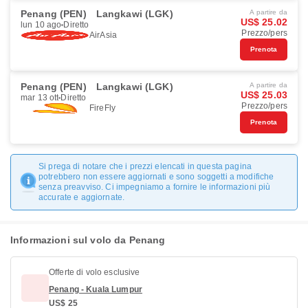
Penang (PEN)
Langkawi (LGK)
A partire da
US$ 25.02
lun 10 ago
Diretto
Prezzo/pers
AirAsia
Prenota
Penang (PEN)
Langkawi (LGK)
A partire da
US$ 25.03
mar 13 ott
Diretto
Prezzo/pers
FireFly
Prenota
Si prega di notare che i prezzi elencati in questa pagina
potrebbero non essere aggiornati e sono soggetti a modifiche
senza preavviso. Ci impegniamo a fornire le informazioni più
accurate e aggiornate.
Informazioni sul volo da Penang
Offerte di volo esclusive
Penang - Kuala Lumpur
US$ 25