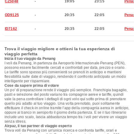
CZ5048
-
19:05
23:15
Pena
OD9125
-
20:35
22:05
Pena
ID7162
-
20:35
22:05
Pena
Trova il viaggio migliore e ottieni la tua esperienza di
viaggio perfetta
Inizia il tuo viaggio da Penang
I voli da Penang, in partenza da Aeroporto Internazionale Penang (PEN),
possono essere facilmente cercati e confrontati per data, prezzo e orario.
Le tariffe sono spesso più convenienti se prenoti in anticipo e mantieni
flessibilità sulle date di viaggio, rendendo il confronto anticipato un modo
intelligente per risparmiare.
Cose da sapere prima di volare
Un po' di preparazione rende il viaggio più semplice. Franchigia bagaglio,
pasti e selezione del posto variano tra compagnie aeree e tariffe, quindi
vale la pena controllare i dettagli di ogni volo qui sotto prima di prenotare
quello più adatto al tuo viaggio. Una volta prenotato, puoi solitamente
effettuare il check-in online tramite l'app della compagnia aerea in anticipo,
oppure al banco in aeroporto il giorno della partenza. E se il tuo itinerario
include uno scalo, lascia abbastanza tempo tra i voli per vivere un viaggio
senza stress.
Airpaz, il tuo partner di viaggio esperto
Trova voli da Penang con un'unica ricerca e confronta tariffe, orari e