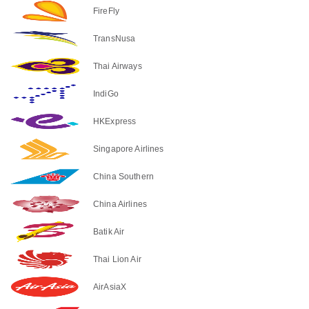
FireFly
TransNusa
Thai Airways
IndiGo
HKExpress
Singapore Airlines
China Southern
China Airlines
Batik Air
Thai Lion Air
AirAsiaX