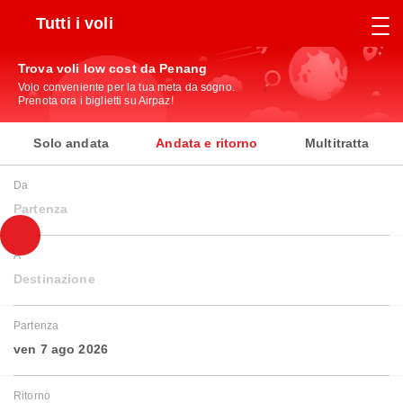
Tutti i voli
Trova voli low cost da Penang
Volo conveniente per la tua meta da sogno.
Prenota ora i biglietti su Airpaz!
Solo andata
Andata e ritorno
Multitratta
Da
Partenza
A
Destinazione
Partenza
ven 7 ago 2026
Ritorno