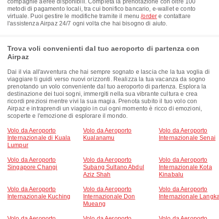
compagnie aeree disponibili. Completa la prenotazione con oltre 100
metodi di pagamento locali, tra cui bonifico bancario, e-wallet e conto
virtuale. Puoi gestire le modifiche tramite il menu
/order
e contattare
l'assistenza Airpaz 24/7 ogni volta che hai bisogno di aiuto.
Trova voli convenienti dal tuo aeroporto di partenza con
Airpaz
Dai il via all'avventura che hai sempre sognato e lascia che la tua voglia di
viaggiare ti guidi verso nuovi orizzonti. Realizza la tua vacanza da sogno
prenotando un volo conveniente dal tuo aeroporto di partenza. Esplora la
destinazione dei tuoi sogni, immergiti nella sua vibrante cultura e crea
ricordi preziosi mentre vivi la sua magia. Prenota subito il tuo volo con
Airpaz e intraprendi un viaggio in cui ogni momento è ricco di emozioni,
scoperte e l'emozione di esplorare il mondo.
Volo da Aeroporto
Volo da Aeroporto
Volo da Aeroporto
Internazionale di Kuala
Kualanamu
Internazionale Senai
Lumpur
Volo da Aeroporto
Volo da Aeroporto
Volo da Aeroporto
Singapore Changi
Subang Sultano Abdul
Internazionale Kota
Aziz Shah
Kinabalu
Volo da Aeroporto
Volo da Aeroporto
Volo da Aeroporto
Internazionale Kuching
Internazionale Don
Internazionale Langk
Mueang
Volo da Aeroporto
Volo da Aeroporto
Volo da Aeroporto