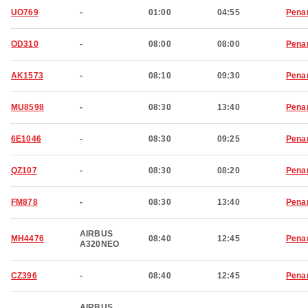
UO769
-
01:00
04:55
Pena
OD310
-
08:00
08:00
Pena
AK1573
-
08:10
09:30
Pena
MU8598
-
08:30
13:40
Pena
6E1046
-
08:30
09:25
Pena
QZ107
-
08:30
08:20
Pena
FM878
-
08:30
13:40
Pena
AIRBUS
MH4476
08:40
12:45
Pena
A320NEO
CZ396
-
08:40
12:45
Pena
AIRBUS