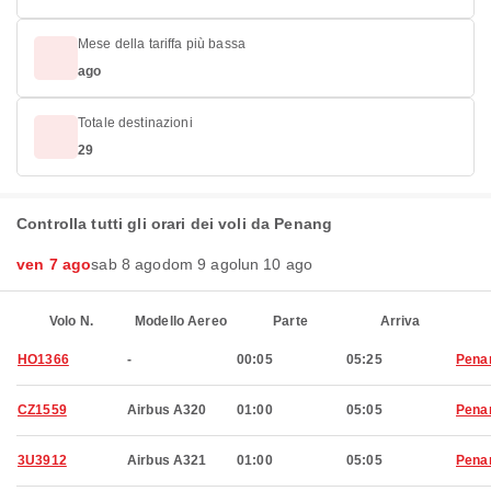
Mese della tariffa più bassa
ago
Totale destinazioni
29
Controlla tutti gli orari dei voli da Penang
ven 7 ago
sab 8 ago
dom 9 ago
lun 10 ago
Volo N.
Modello Aereo
Parte
Arriva
HO1366
-
00:05
05:25
Pena
CZ1559
Airbus A320
01:00
05:05
Pena
3U3912
Airbus A321
01:00
05:05
Pena