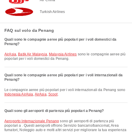
Turkish Airlines
FAQ sul volo da Penang
Quali sono le compagnie aeree più popolari per i voli domestici da
Penang?
AirAsia
,
Batik Air Malaysia
,
Malaysia Airlines
sono le compagnie aeree più
popolari per i voli domestici da Penang.
Quali sono le compagnie aeree più popolari per i voli internazionali da
Penang?
Le compagnie aeree più popolari per i voli internazionali da Penang sono
Indonesia AirAsia
,
AirAsia
,
Scoot
.
Quali sono gli aeroporti di partenza più popolari a Penang?
Aeroporto Internazionale Penang
sono gli aeroporti di partenza più
popolari a . Questi aeroporti offrono Servizio bancario/bancomat, Area
fumatori, Noleggio auto e molti altri servizi per migliorare la tua esperienza