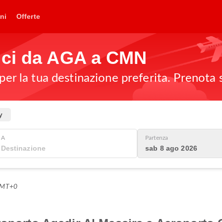
ni
Offerte
ici da AGA a CMN
 per la tua destinazione preferita. Prenota 
y
A
Partenza
sab 8 ago 2026
 GMT+0