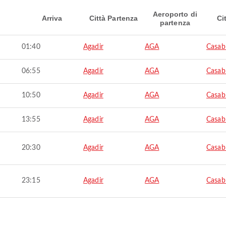
Aeroporto di
Arriva
Città Partenza
Ci
partenza
01:40
Agadir
AGA
Casab
06:55
Agadir
AGA
Casab
10:50
Agadir
AGA
Casab
13:55
Agadir
AGA
Casab
20:30
Agadir
AGA
Casab
23:15
Agadir
AGA
Casab