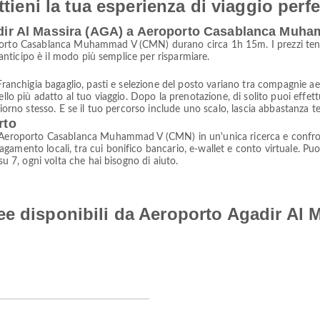
ttieni la tua esperienza di viaggio perfe
Agadir Al Massira (AGA) a Aeroporto Casablanca Mu
porto Casablanca Muhammad V (CMN) durano circa 1h 15m. I prezzi tendon
n anticipo è il modo più semplice per risparmiare.
ranchigia bagaglio, pasti e selezione del posto variano tra compagnie aeree
ello più adatto al tuo viaggio. Dopo la prenotazione, di solito puoi effet
iorno stesso. E se il tuo percorso include uno scalo, lascia abbastanza te
rto
 Aeroporto Casablanca Muhammad V (CMN) in un'unica ricerca e confronta
amento locali, tra cui bonifico bancario, e-wallet e conto virtuale. Puo
su 7, ogni volta che hai bisogno di aiuto.
e disponibili da Aeroporto Agadir Al 