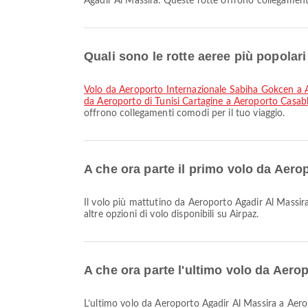
Agadir Al Massira. Queste rotte offrono collegamenti
Quali sono le rotte aeree più popol
volo da Aeroporto Internazionale Sabiha Gokcen
da Aeroporto di Tunisi Cartagine a Aeroporto Cas
offrono collegamenti comodi per il tuo viaggio.
A che ora parte il primo volo da Ae
Il volo più mattutino da Aeroporto Agadir Al Massira a Aeroporto Casablanca Muhammad V con Royal Air Maroc parte alle 00:30. Puoi consultare questo orario e confrontare
altre opzioni di volo disponibili su Airpaz.
A che ora parte l'ultimo volo da Ae
L’ultimo volo da Aeroporto Agadir Al Massira a Aeroporto Casablanca Muhammad V con Royal Air Maroc parte alle 22:30. Puoi consultare questo orario e confrontare altre