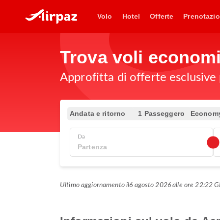
Volo
Hotel
Offerte
Prenotazio
Trova voli econom
Approfitta di offerte esclusive
Andata e ritorno
1 Passeggero
Econom
Da
Ultimo aggiornamento il
6 agosto 2026 alle ore 22:22