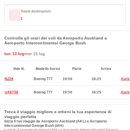
Totale destinazioni
1
Controlla gli orari dei voli da Aeroporto Auckland a
Aeroporto Intercontinental George Bush
lun 13 lug
mer 15 lug
Volo N.
Modello Aereo
Parte
Arriva
NZ28
Boeing 777
19:50
16:25
Auck
UA6758
Boeing 777
19:50
16:25
Auck
Trova il viaggio migliore e ottieni la tua esperienza di
viaggio perfetta
Inizia il tuo viaggio da Aeroporto Auckland (AKL) a Aeroporto
Intercontinental George Bush (IAH)