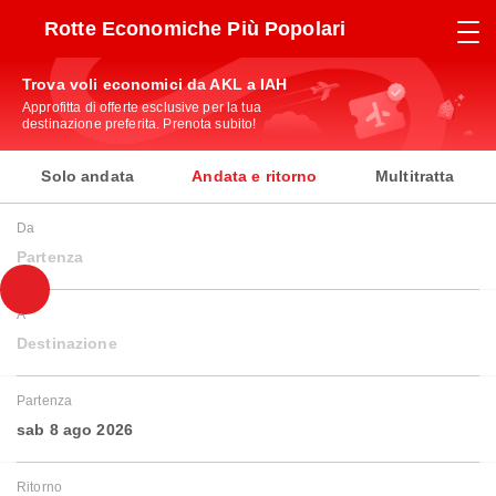
Rotte Economiche Più Popolari
Trova voli economici da AKL a IAH
Approfitta di offerte esclusive per la tua
destinazione preferita. Prenota subito!
Solo andata
Andata e ritorno
Multitratta
Da
Partenza
A
Destinazione
Partenza
sab 8 ago 2026
Ritorno