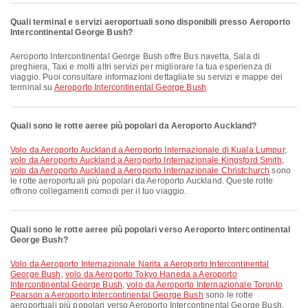
Quali terminal e servizi aeroportuali sono disponibili presso Aeroporto
Intercontinental George Bush?
Aeroporto Intercontinental George Bush offre Bus navetta, Sala di
preghiera, Taxi e molti altri servizi per migliorare la tua esperienza di
viaggio. Puoi consultare informazioni dettagliate su servizi e mappe dei
terminal su
Aeroporto Intercontinental George Bush
.
Quali sono le rotte aeree più popolari da Aeroporto Auckland?
volo da Aeroporto Auckland a Aeroporto Internazionale di Kuala Lumpur
,
volo da Aeroporto Auckland a Aeroporto Internazionale Kingsford Smith
,
volo da Aeroporto Auckland a Aeroporto Internazionale Christchurch
sono
le rotte aeroportuali più popolari da Aeroporto Auckland. Queste rotte
offrono collegamenti comodi per il tuo viaggio.
Quali sono le rotte aeree più popolari verso Aeroporto Intercontinental
George Bush?
volo da Aeroporto Internazionale Narita a Aeroporto Intercontinental
George Bush
,
volo da Aeroporto Tokyo Haneda a Aeroporto
Intercontinental George Bush
,
volo da Aeroporto Internazionale Toronto
Pearson a Aeroporto Intercontinental George Bush
sono le rotte
aeroportuali più popolari verso Aeroporto Intercontinental George Bush.