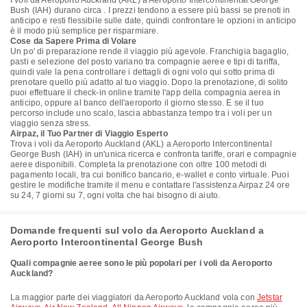
I voli da Aeroporto Auckland (AKL) a Aeroporto Intercontinental George
Bush (IAH) durano circa . I prezzi tendono a essere più bassi se prenoti in
anticipo e resti flessibile sulle date, quindi confrontare le opzioni in anticipo
è il modo più semplice per risparmiare.
Cose da Sapere Prima di Volare
Un po' di preparazione rende il viaggio più agevole. Franchigia bagaglio,
pasti e selezione del posto variano tra compagnie aeree e tipi di tariffa,
quindi vale la pena controllare i dettagli di ogni volo qui sotto prima di
prenotare quello più adatto al tuo viaggio. Dopo la prenotazione, di solito
puoi effettuare il check-in online tramite l'app della compagnia aerea in
anticipo, oppure al banco dell'aeroporto il giorno stesso. E se il tuo
percorso include uno scalo, lascia abbastanza tempo tra i voli per un
viaggio senza stress.
Airpaz, il Tuo Partner di Viaggio Esperto
Trova i voli da Aeroporto Auckland (AKL) a Aeroporto Intercontinental
George Bush (IAH) in un'unica ricerca e confronta tariffe, orari e compagnie
aeree disponibili. Completa la prenotazione con oltre 100 metodi di
pagamento locali, tra cui bonifico bancario, e-wallet e conto virtuale. Puoi
gestire le modifiche tramite il menu e contattare l'assistenza Airpaz 24 ore
su 24, 7 giorni su 7, ogni volta che hai bisogno di aiuto.
Domande frequenti sul volo da Aeroporto Auckland a
Aeroporto Intercontinental George Bush
Quali compagnie aeree sono le più popolari per i voli da Aeroporto
Auckland?
La maggior parte dei viaggiatori da Aeroporto Auckland vola con
Jetstar