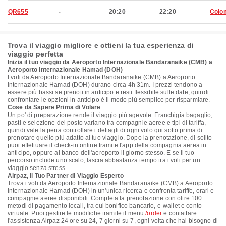
QR655
-
20:20
22:20
Colo
Trova il viaggio migliore e ottieni la tua esperienza di
viaggio perfetta
Inizia il tuo viaggio da Aeroporto Internazionale Bandaranaike (CMB) a
Aeroporto Internazionale Hamad (DOH)
I voli da Aeroporto Internazionale Bandaranaike (CMB) a Aeroporto
Internazionale Hamad (DOH) durano circa 4h 31m. I prezzi tendono a
essere più bassi se prenoti in anticipo e resti flessibile sulle date, quindi
confrontare le opzioni in anticipo è il modo più semplice per risparmiare.
Cose da Sapere Prima di Volare
Un po' di preparazione rende il viaggio più agevole. Franchigia bagaglio,
pasti e selezione del posto variano tra compagnie aeree e tipi di tariffa,
quindi vale la pena controllare i dettagli di ogni volo qui sotto prima di
prenotare quello più adatto al tuo viaggio. Dopo la prenotazione, di solito
puoi effettuare il check-in online tramite l'app della compagnia aerea in
anticipo, oppure al banco dell'aeroporto il giorno stesso. E se il tuo
percorso include uno scalo, lascia abbastanza tempo tra i voli per un
viaggio senza stress.
Airpaz, il Tuo Partner di Viaggio Esperto
Trova i voli da Aeroporto Internazionale Bandaranaike (CMB) a Aeroporto
Internazionale Hamad (DOH) in un'unica ricerca e confronta tariffe, orari e
compagnie aeree disponibili. Completa la prenotazione con oltre 100
metodi di pagamento locali, tra cui bonifico bancario, e-wallet e conto
virtuale. Puoi gestire le modifiche tramite il menu
/order
e contattare
l'assistenza Airpaz 24 ore su 24, 7 giorni su 7, ogni volta che hai bisogno di