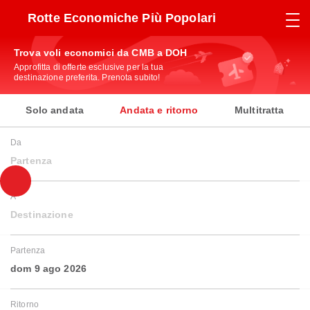
Rotte Economiche Più Popolari
Trova voli economici da CMB a DOH
Approfitta di offerte esclusive per la tua
destinazione preferita. Prenota subito!
Solo andata
Andata e ritorno
Multitratta
Da
Partenza
A
Destinazione
Partenza
dom 9 ago 2026
Ritorno