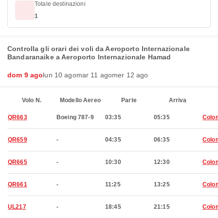
Totale destinazioni
1
Controlla gli orari dei voli da Aeroporto Internazionale
Bandaranaike a Aeroporto Internazionale Hamad
dom 9 ago
lun 10 ago
mar 11 ago
mer 12 ago
Volo N.
Modello Aereo
Parte
Arriva
QR663
Boeing 787-9
03:35
05:35
Colo
QR659
-
04:35
06:35
Colo
QR665
-
10:30
12:30
Colo
QR661
-
11:25
13:25
Colo
UL217
-
18:45
21:15
Colo