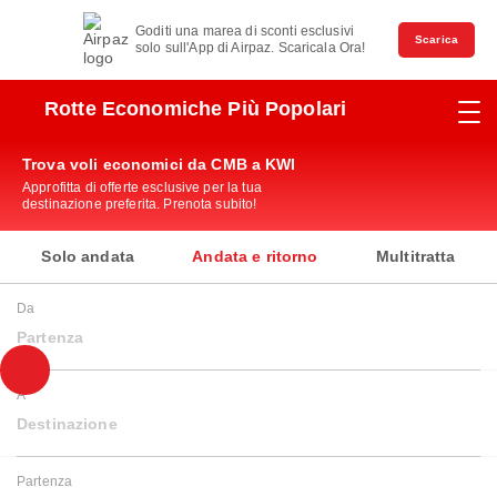
Goditi una marea di sconti esclusivi
Scarica
solo sull'App di Airpaz. Scaricala Ora!
Rotte Economiche Più Popolari
Trova voli economici da CMB a KWI
Approfitta di offerte esclusive per la tua
destinazione preferita. Prenota subito!
Solo andata
Andata e ritorno
Multitratta
Da
Partenza
A
Destinazione
Partenza