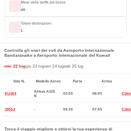
Mese della tariffa più bassa
ott
Totale destinazioni
1
Controlla gli orari dei voli da Aeroporto Internazionale
Bandaranaike a Aeroporto internazionale del Kuwait
mer 22 lug
gio 23 lug
ven 24 lug
sab 25 lug
Volo N.
Modello Aereo
Parte
Arriva
Airbus A320
KU364
03:00
06:05
Colo
N
J9552
-
04:30
07:45
Colo
Trova il viaggio migliore e ottieni la tua esperienza di