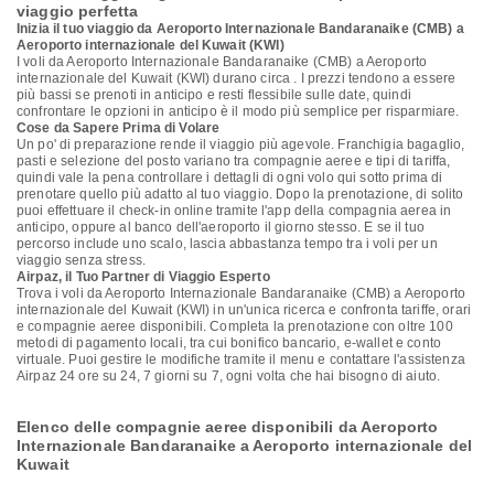
viaggio perfetta
Inizia il tuo viaggio da Aeroporto Internazionale Bandaranaike (CMB) a
Aeroporto internazionale del Kuwait (KWI)
I voli da Aeroporto Internazionale Bandaranaike (CMB) a Aeroporto
internazionale del Kuwait (KWI) durano circa . I prezzi tendono a essere
più bassi se prenoti in anticipo e resti flessibile sulle date, quindi
confrontare le opzioni in anticipo è il modo più semplice per risparmiare.
Cose da Sapere Prima di Volare
Un po' di preparazione rende il viaggio più agevole. Franchigia bagaglio,
pasti e selezione del posto variano tra compagnie aeree e tipi di tariffa,
quindi vale la pena controllare i dettagli di ogni volo qui sotto prima di
prenotare quello più adatto al tuo viaggio. Dopo la prenotazione, di solito
puoi effettuare il check-in online tramite l'app della compagnia aerea in
anticipo, oppure al banco dell'aeroporto il giorno stesso. E se il tuo
percorso include uno scalo, lascia abbastanza tempo tra i voli per un
viaggio senza stress.
Airpaz, il Tuo Partner di Viaggio Esperto
Trova i voli da Aeroporto Internazionale Bandaranaike (CMB) a Aeroporto
internazionale del Kuwait (KWI) in un'unica ricerca e confronta tariffe, orari
e compagnie aeree disponibili. Completa la prenotazione con oltre 100
metodi di pagamento locali, tra cui bonifico bancario, e-wallet e conto
virtuale. Puoi gestire le modifiche tramite il menu e contattare l'assistenza
Airpaz 24 ore su 24, 7 giorni su 7, ogni volta che hai bisogno di aiuto.
Elenco delle compagnie aeree disponibili da Aeroporto
Internazionale Bandaranaike a Aeroporto internazionale del
Kuwait