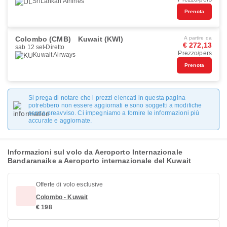
SriLankan Airlines
Prenota
Colombo (CMB)
Kuwait (KWI)
A partire da
€ 272,13
sab 12 set
Diretto
Prezzo/pers
Kuwait Airways
Prenota
Si prega di notare che i prezzi elencati in questa pagina
potrebbero non essere aggiornati e sono soggetti a modifiche
senza preavviso. Ci impegniamo a fornire le informazioni più
accurate e aggiornate.
Informazioni sul volo da Aeroporto Internazionale
Bandaranaike a Aeroporto internazionale del Kuwait
Offerte di volo esclusive
Colombo - Kuwait
€ 198