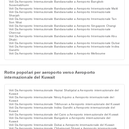
Voli Da Aeroporto Internazionale Bandaranaike a Aeroporto Bangkok-
Suvarnabhumi
Voli Da Aeroporto Internazionale Bandaranaike a Aeroporto Internazionale Malé
Voli Da Aeroporto Internazionale Bandaranaike a Aeroporto Internazionale
Sharjah
Voli Da Aeroporto Internazionale Bandaranaike a Aeroporto Internazionale Tan
Son Nhat
Voli Da Aeroporto Internazionale Bandaranaike a Aeroporto Singapore Changi
Voli Da Aeroporto Internazionale Bandaranaike a Aeroporto Internazionale
Chennai
Voli Da Aeroporto Internazionale Bandaranaike a Aeroporto Internazionale Abu
Dhabi
Voli Da Aeroporto Internazionale Bandaranaike a Aeroporto Internazionale Dubai
Voli Da Aeroporto Internazionale Bandaranaike a Aeroporto Internazionale Indira
Gandhi
Voli Da Aeroporto Internazionale Bandaranaike a Aeroporto Melbourne
Rotte popolari per aeroporto verso Aeroporto
internazionale del Kuwait
Voli Da Aeroporto Internazionale Hazrat Shahjalal a Aeroporto internazionale del
Kuwait
Voli Da Aeroporto internazionale Ninoy Aquino a Aeroporto internazionale del
Kuwait
Voli Da Aeroporto Internazionale Tribhuvan a Aeroporto internazionale del Kuwait
Voli Da Aeroporto Internazionale Indira Gandhi a Aeroporto internazionale del
Kuwait
Voli Da Aeroporto Internazionale del Cairo a Aeroporto internazionale del Kuwait
Voli Da Aeroporto Internazionale Bangalore a Aeroporto internazionale del
Kuwait
Voli Da Aeroporto Internazionale Dubai a Aeroporto internazionale del Kuwait
Voli Da Aeroporto Internazionale Chhatrapati Shivaji a Aeroporto internazionale