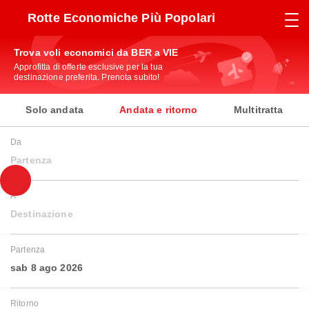
Rotte Economiche Più Popolari
Trova voli economici da BER a VIE
Approfitta di offerte esclusive per la tua
destinazione preferita. Prenota subito!
Solo andata
Andata e ritorno
Multitratta
Da
Partenza
A
Destinazione
Partenza
sab 8 ago 2026
Ritorno