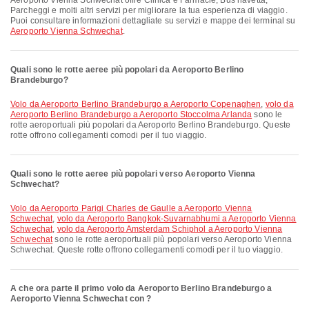
Aeroporto Vienna Schwechat offre Clinica e Farmacie, Bus navetta,
Parcheggi e molti altri servizi per migliorare la tua esperienza di viaggio.
Puoi consultare informazioni dettagliate su servizi e mappe dei terminal su
Aeroporto Vienna Schwechat
.
Quali sono le rotte aeree più popolari da Aeroporto Berlino
Brandeburgo?
volo da Aeroporto Berlino Brandeburgo a Aeroporto Copenaghen
,
volo da
Aeroporto Berlino Brandeburgo a Aeroporto Stoccolma Arlanda
sono le
rotte aeroportuali più popolari da Aeroporto Berlino Brandeburgo. Queste
rotte offrono collegamenti comodi per il tuo viaggio.
Quali sono le rotte aeree più popolari verso Aeroporto Vienna
Schwechat?
volo da Aeroporto Parigi Charles de Gaulle a Aeroporto Vienna
Schwechat
,
volo da Aeroporto Bangkok-Suvarnabhumi a Aeroporto Vienna
Schwechat
,
volo da Aeroporto Amsterdam Schiphol a Aeroporto Vienna
Schwechat
sono le rotte aeroportuali più popolari verso Aeroporto Vienna
Schwechat. Queste rotte offrono collegamenti comodi per il tuo viaggio.
A che ora parte il primo volo da Aeroporto Berlino Brandeburgo a
Aeroporto Vienna Schwechat con ?