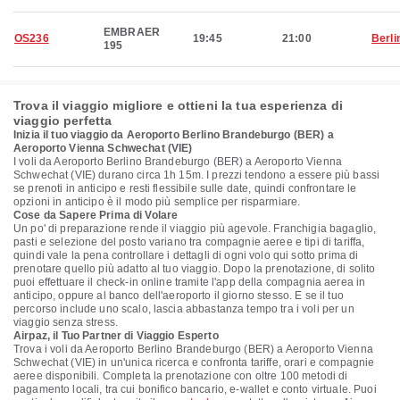
EMBRAER
OS236
19:45
21:00
Berli
195
Trova il viaggio migliore e ottieni la tua esperienza di
viaggio perfetta
Inizia il tuo viaggio da Aeroporto Berlino Brandeburgo (BER) a
Aeroporto Vienna Schwechat (VIE)
I voli da Aeroporto Berlino Brandeburgo (BER) a Aeroporto Vienna
Schwechat (VIE) durano circa 1h 15m. I prezzi tendono a essere più bassi
se prenoti in anticipo e resti flessibile sulle date, quindi confrontare le
opzioni in anticipo è il modo più semplice per risparmiare.
Cose da Sapere Prima di Volare
Un po' di preparazione rende il viaggio più agevole. Franchigia bagaglio,
pasti e selezione del posto variano tra compagnie aeree e tipi di tariffa,
quindi vale la pena controllare i dettagli di ogni volo qui sotto prima di
prenotare quello più adatto al tuo viaggio. Dopo la prenotazione, di solito
puoi effettuare il check-in online tramite l'app della compagnia aerea in
anticipo, oppure al banco dell'aeroporto il giorno stesso. E se il tuo
percorso include uno scalo, lascia abbastanza tempo tra i voli per un
viaggio senza stress.
Airpaz, il Tuo Partner di Viaggio Esperto
Trova i voli da Aeroporto Berlino Brandeburgo (BER) a Aeroporto Vienna
Schwechat (VIE) in un'unica ricerca e confronta tariffe, orari e compagnie
aeree disponibili. Completa la prenotazione con oltre 100 metodi di
pagamento locali, tra cui bonifico bancario, e-wallet e conto virtuale. Puoi