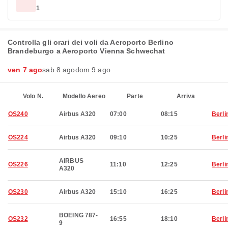
1
Controlla gli orari dei voli da Aeroporto Berlino
Brandeburgo a Aeroporto Vienna Schwechat
ven 7 ago
sab 8 ago
dom 9 ago
Volo N.
Modello Aereo
Parte
Arriva
OS240
Airbus A320
07:00
08:15
Berli
OS224
Airbus A320
09:10
10:25
Berli
AIRBUS
OS226
11:10
12:25
Berli
A320
OS230
Airbus A320
15:10
16:25
Berli
BOEING 787-
OS232
16:55
18:10
Berli
9