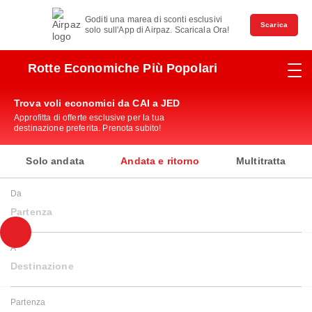
Goditi una marea di sconti esclusivi
Scarica
solo sull'App di Airpaz. Scaricala Ora!
Rotte Economiche Più Popolari
Trova voli economici da CAI a JED
Approfitta di offerte esclusive per la tua
destinazione preferita. Prenota subito!
Solo andata
Andata e ritorno
Multitratta
Da
Partenza
A
Destinazione
Partenza