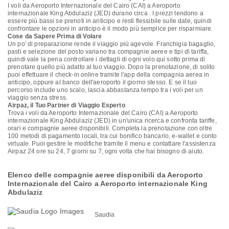
I voli da Aeroporto Internazionale del Cairo (CAI) a Aeroporto
internazionale King Abdulaziz (JED) durano circa . I prezzi tendono a
essere più bassi se prenoti in anticipo e resti flessibile sulle date, quindi
confrontare le opzioni in anticipo è il modo più semplice per risparmiare.
Cose da Sapere Prima di Volare
Un po' di preparazione rende il viaggio più agevole. Franchigia bagaglio,
pasti e selezione del posto variano tra compagnie aeree e tipi di tariffa,
quindi vale la pena controllare i dettagli di ogni volo qui sotto prima di
prenotare quello più adatto al tuo viaggio. Dopo la prenotazione, di solito
puoi effettuare il check-in online tramite l'app della compagnia aerea in
anticipo, oppure al banco dell'aeroporto il giorno stesso. E se il tuo
percorso include uno scalo, lascia abbastanza tempo tra i voli per un
viaggio senza stress.
Airpaz, il Tuo Partner di Viaggio Esperto
Trova i voli da Aeroporto Internazionale del Cairo (CAI) a Aeroporto
internazionale King Abdulaziz (JED) in un'unica ricerca e confronta tariffe,
orari e compagnie aeree disponibili. Completa la prenotazione con oltre
100 metodi di pagamento locali, tra cui bonifico bancario, e-wallet e conto
virtuale. Puoi gestire le modifiche tramite il menu e contattare l'assistenza
Airpaz 24 ore su 24, 7 giorni su 7, ogni volta che hai bisogno di aiuto.
Elenco delle compagnie aeree disponibili da Aeroporto
Internazionale del Cairo a Aeroporto internazionale King
Abdulaziz
Saudia