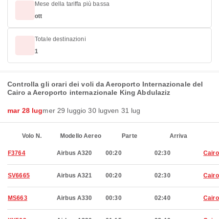
Mese della tariffa più bassa
ott
Totale destinazioni
1
Controlla gli orari dei voli da Aeroporto Internazionale del
Cairo a Aeroporto internazionale King Abdulaziz
mar 28 lug
mer 29 lug
gio 30 lug
ven 31 lug
Volo N.
Modello Aereo
Parte
Arriva
F3764
Airbus A320
00:20
02:30
Cairo
SV6665
Airbus A321
00:20
02:30
Cairo
MS663
Airbus A330
00:30
02:40
Cairo