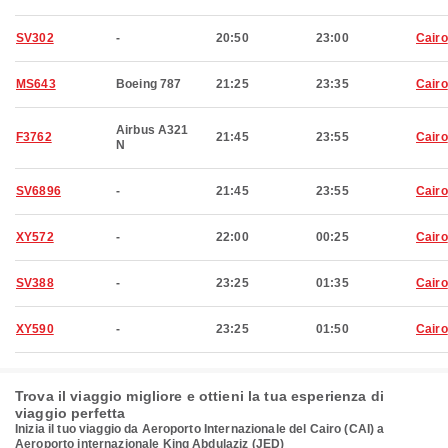
SV302
-
20:50
23:00
Cairo
MS643
Boeing 787
21:25
23:35
Cairo
Airbus A321
F3762
21:45
23:55
Cairo
N
SV6896
-
21:45
23:55
Cairo
XY572
-
22:00
00:25
Cairo
SV388
-
23:25
01:35
Cairo
XY590
-
23:25
01:50
Cairo
Trova il viaggio migliore e ottieni la tua esperienza di
viaggio perfetta
Inizia il tuo viaggio da Aeroporto Internazionale del Cairo (CAI) a
Aeroporto internazionale King Abdulaziz (JED)