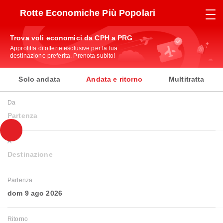
Rotte Economiche Più Popolari
Trova voli economici da CPH a PRG
Approfitta di offerte esclusive per la tua
destinazione preferita. Prenota subito!
Solo andata
Andata e ritorno
Multitratta
Da
Partenza
A
Destinazione
Partenza
dom 9 ago 2026
Ritorno