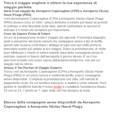
Trova il viaggio migliore e ottieni la tua esperienza di
viaggio perfetta
Inizia il tuo viaggio da Aeroporto Copenaghen (CPH) a Aeroporto Václav
Havel Praga (PRG)
I voli da Aeroporto Copenaghen (CPH) a Aeroporto Václav Havel Praga
(PRG) durano circa 1h 20m. I prezzi tendono a essere più bassi se prenoti
in anticipo e resti flessibile sulle date, quindi confrontare le opzioni in
anticipo è il modo più semplice per risparmiare.
Cose da Sapere Prima di Volare
Un po' di preparazione rende il viaggio più agevole. Franchigia bagaglio,
pasti e selezione del posto variano tra compagnie aeree e tipi di tariffa,
quindi vale la pena controllare i dettagli di ogni volo qui sotto prima di
prenotare quello più adatto al tuo viaggio. Dopo la prenotazione, di solito
puoi effettuare il check-in online tramite l'app della compagnia aerea in
anticipo, oppure al banco dell'aeroporto il giorno stesso. E se il tuo
percorso include uno scalo, lascia abbastanza tempo tra i voli per un
viaggio senza stress.
Airpaz, il Tuo Partner di Viaggio Esperto
Trova i voli da Aeroporto Copenaghen (CPH) a Aeroporto Václav Havel
Praga (PRG) in un'unica ricerca e confronta tariffe, orari e compagnie
aeree disponibili. Completa la prenotazione con oltre 100 metodi di
pagamento locali, tra cui bonifico bancario, e-wallet e conto virtuale. Puoi
gestire le modifiche tramite il menu
/order
e contattare l'assistenza Airpaz
24 ore su 24, 7 giorni su 7, ogni volta che hai bisogno di aiuto.
Elenco delle compagnie aeree disponibili da Aeroporto
Copenaghen a Aeroporto Václav Havel Praga