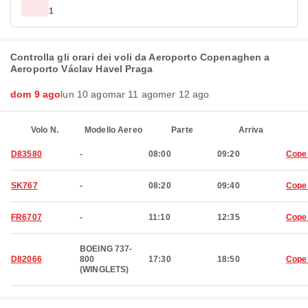
1
Controlla gli orari dei voli da Aeroporto Copenaghen a
Aeroporto Václav Havel Praga
dom 9 ago
lun 10 ago
mar 11 ago
mer 12 ago
Volo N.
Modello Aereo
Parte
Arriva
D83580
-
08:00
09:20
Cope
SK767
-
08:20
09:40
Cope
FR6707
-
11:10
12:35
Cope
BOEING 737-
D82066
800
17:30
18:50
Cope
(WINGLETS)