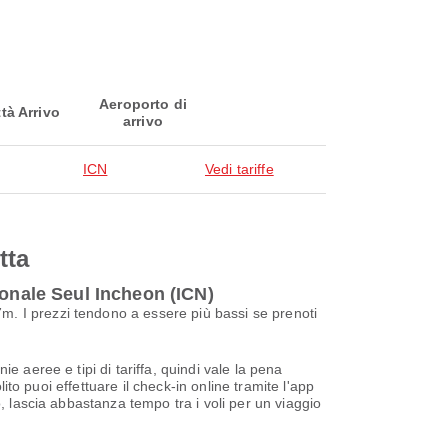
Aeroporto di
ttà Arrivo
arrivo
ICN
Vedi tariffe
tta
ionale Seul Incheon (ICN)
. I prezzi tendono a essere più bassi se prenoti
 aeree e tipi di tariffa, quindi vale la pena
ito puoi effettuare il check-in online tramite l'app
, lascia abbastanza tempo tra i voli per un viaggio