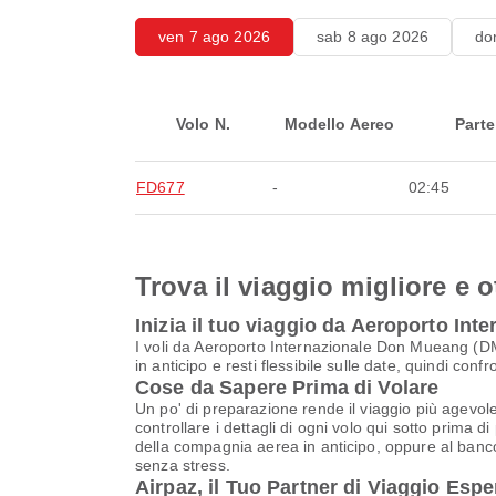
ven 7 ago 2026
sab 8 ago 2026
do
Volo N.
Modello Aereo
Parte
FD677
-
02:45
Trova il viaggio migliore e o
Inizia il tuo viaggio da Aeroporto I
I voli da Aeroporto Internazionale Don Mueang (DM
in anticipo e resti flessibile sulle date, quindi con
Cose da Sapere Prima di Volare
Un po' di preparazione rende il viaggio più agevole
controllare i dettagli di ogni volo qui sotto prima d
della compagnia aerea in anticipo, oppure al banco 
senza stress.
Airpaz, il Tuo Partner di Viaggio Espe