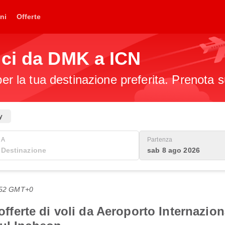
ni
Offerte
ici da DMK a ICN
per la tua destinazione preferita. Prenota s
y
A
Partenza
sab 8 ago 2026
8:52 GMT+0
i offerte di voli da Aeroporto Internaz