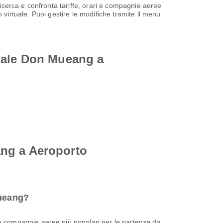
cerca e confronta tariffe, orari e compagnie aeree
 virtuale. Puoi gestire le modifiche tramite il menu
onale Don Mueang a
ang a Aeroporto
Mueang?
le compagnie aeree più popolari per le partenze da