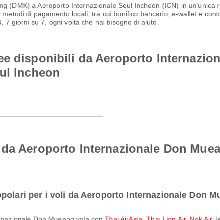
ng (DMK) a Aeroporto Internazionale Seul Incheon (ICN) in un'unica ri
metodi di pagamento locali, tra cui bonifico bancario, e-wallet e conto
 7 giorni su 7, ogni volta che hai bisogno di aiuto.
ee disponibili da Aeroporto Internazi
eul Incheon
 da Aeroporto Internazionale Don Mue
polari per i voli da Aeroporto Internazionale Don 
nternazionale Don Mueang vola con
Thai AirAsia
,
Thai Lion Air
,
Nok Air
, 