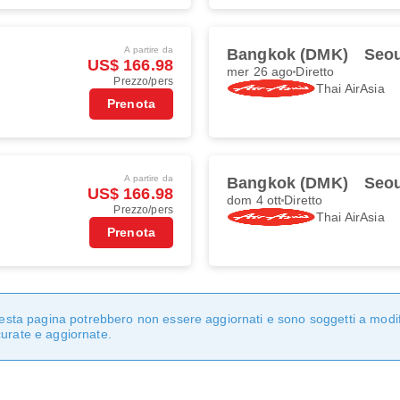
A partire da
Bangkok (DMK)
Seou
US$ 166.98
mer 26 ago
Diretto
Prezzo/pers
Thai AirAsia
Prenota
A partire da
Bangkok (DMK)
Seou
US$ 166.98
dom 4 ott
Diretto
Prezzo/pers
Thai AirAsia
Prenota
questa pagina potrebbero non essere aggiornati e sono soggetti a modi
curate e aggiornate.