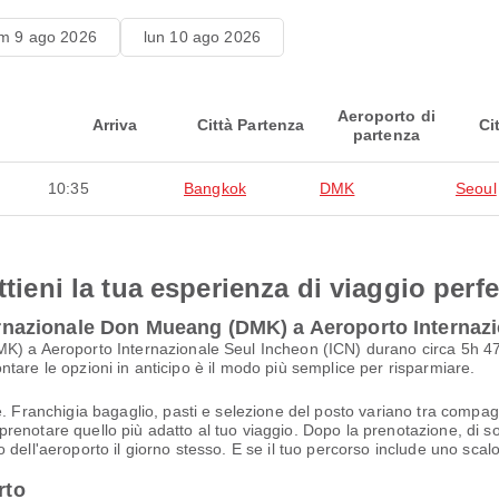
m 9 ago 2026
lun 10 ago 2026
Aeroporto di
Arriva
Città Partenza
Ci
partenza
10:35
Bangkok
DMK
Seoul
ttieni la tua esperienza di viaggio perfe
nternazionale Don Mueang (DMK) a Aeroporto Internaz
K) a Aeroporto Internazionale Seul Incheon (ICN) durano circa 5h 47m
frontare le opzioni in anticipo è il modo più semplice per risparmiare.
. Franchigia bagaglio, pasti e selezione del posto variano tra compagnie
i prenotare quello più adatto al tuo viaggio. Dopo la prenotazione, di sol
dell'aeroporto il giorno stesso. E se il tuo percorso include uno scalo
rto