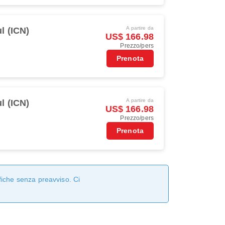
A partire da
l (ICN)
US$ 166.98
Prezzo/pers
Prenota
A partire da
l (ICN)
US$ 166.98
Prezzo/pers
Prenota
fiche senza preavviso. Ci