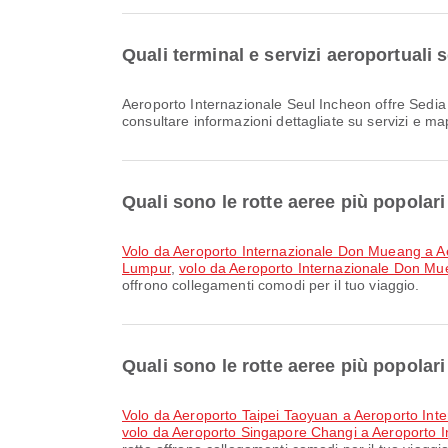
Quali terminal e servizi aeroportuali
Aeroporto Internazionale Seul Incheon offre Sedia a rotelle, Sala di preghiera, Negozio Duty Free e molti altri servizi per migliorare la tua esperienza di viaggio. Puoi
consultare informazioni dettagliate su servizi e m
Quali sono le rotte aeree più popola
volo da Aeroporto Internazionale Don Mueang a A
Lumpur
,
volo da Aeroporto Internazionale Don Mu
offrono collegamenti comodi per il tuo viaggio.
Quali sono le rotte aeree più popolar
volo da Aeroporto Taipei Taoyuan a Aeroporto Int
volo da Aeroporto Singapore Changi a Aeroporto I