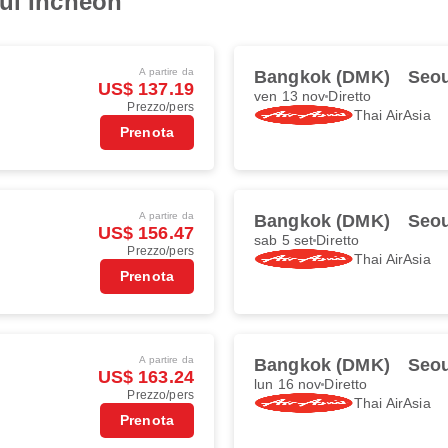
eul Incheon
A partire da
Bangkok (DMK)
Seou
US$ 137.19
ven 13 nov
Diretto
Prezzo/pers
Thai AirAsia
Prenota
A partire da
Bangkok (DMK)
Seou
US$ 156.47
sab 5 set
Diretto
Prezzo/pers
Thai AirAsia
Prenota
A partire da
Bangkok (DMK)
Seou
US$ 163.24
lun 16 nov
Diretto
Prezzo/pers
Thai AirAsia
Prenota