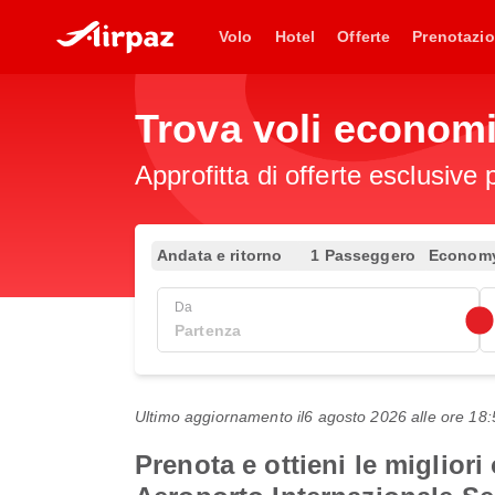
Volo
Hotel
Offerte
Prenotazio
Trova voli econom
Approfitta di offerte esclusive 
Andata e ritorno
1 Passeggero
Econom
Da
Ultimo aggiornamento il
6 agosto 2026 alle ore 1
Prenota e ottieni le miglior