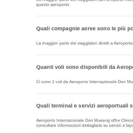
questo aeroporto.
Quali compagnie aeree sono le più pop
La maggior parte dei viaggiatori diretti a Aeropor
Quanti voli sono disponibili da Aero
Ci sono 1 voli da Aeroporto Internazionale Don M
Quali terminal e servizi aeroportual
Aeroporto Internazionale Don Mueang offre Clinica e Farmacie, Ristorazione, Hotel dell'aeroporto e molti altri servizi per migliorare la tua esperienza di viaggio. Puoi
consultare informazioni dettagliate su servizi e lay