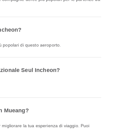
Incheon?
ù popolari di questo aeroporto.
azionale Seul Incheon?
Don Mueang?