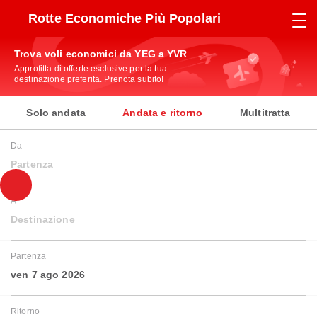
Rotte Economiche Più Popolari
Trova voli economici da YEG a YVR
Approfitta di offerte esclusive per la tua
destinazione preferita. Prenota subito!
Solo andata
Andata e ritorno
Multitratta
Da
Partenza
A
Destinazione
Partenza
ven 7 ago 2026
Ritorno