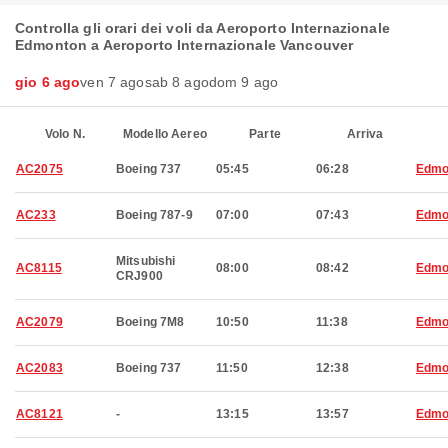
Controlla gli orari dei voli da Aeroporto Internazionale
Edmonton a Aeroporto Internazionale Vancouver
gio 6 ago
ven 7 ago
sab 8 ago
dom 9 ago
Volo N.
Modello Aereo
Parte
Arriva
AC2075
Boeing 737
05:45
06:28
Edmo
AC233
Boeing 787-9
07:00
07:43
Edmo
Mitsubishi
AC8115
08:00
08:42
Edmo
CRJ900
AC2079
Boeing 7M8
10:50
11:38
Edmo
AC2083
Boeing 737
11:50
12:38
Edmo
AC8121
-
13:15
13:57
Edmo