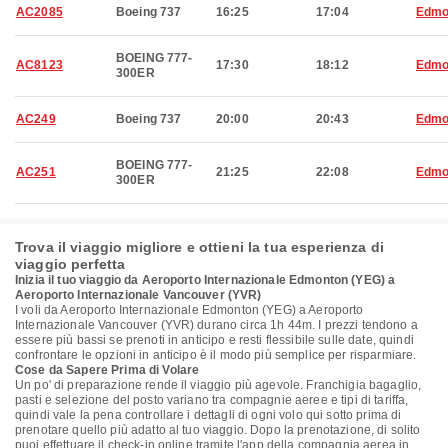
AC2085
Boeing 737
16:25
17:04
Edmo
BOEING 777-
AC8123
17:30
18:12
Edmo
300ER
AC249
Boeing 737
20:00
20:43
Edmo
BOEING 777-
AC251
21:25
22:08
Edmo
300ER
Trova il viaggio migliore e ottieni la tua esperienza di
viaggio perfetta
Inizia il tuo viaggio da Aeroporto Internazionale Edmonton (YEG) a
Aeroporto Internazionale Vancouver (YVR)
I voli da Aeroporto Internazionale Edmonton (YEG) a Aeroporto
Internazionale Vancouver (YVR) durano circa 1h 44m. I prezzi tendono a
essere più bassi se prenoti in anticipo e resti flessibile sulle date, quindi
confrontare le opzioni in anticipo è il modo più semplice per risparmiare.
Cose da Sapere Prima di Volare
Un po' di preparazione rende il viaggio più agevole. Franchigia bagaglio,
pasti e selezione del posto variano tra compagnie aeree e tipi di tariffa,
quindi vale la pena controllare i dettagli di ogni volo qui sotto prima di
prenotare quello più adatto al tuo viaggio. Dopo la prenotazione, di solito
puoi effettuare il check-in online tramite l'app della compagnia aerea in