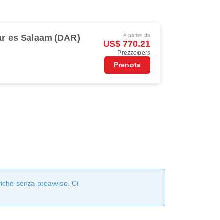
A partire da
ar es Salaam (DAR)
US$ 770.21
Prezzo/pers
Prenota
fiche senza preavviso. Ci