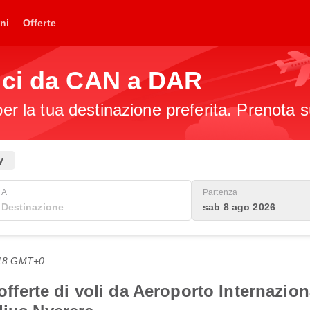
ni
Offerte
ici da CAN a DAR
per la tua destinazione preferita. Prenota s
y
A
Partenza
sab 8 ago 2026
7:18 GMT+0
i offerte di voli da Aeroporto Internazi