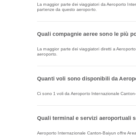
La maggior parte dei viaggiatori da Aeroporto In
partenze da questo aeroporto.
Quali compagnie aeree sono le più pop
La maggior parte dei viaggiatori diretti a Aeropor
aeroporto.
Quanti voli sono disponibili da Aero
Ci sono 1 voli da Aeroporto Internazionale Canton
Quali terminal e servizi aeroportuali
Aeroporto Internazionale Canton-Baiyun offre Area fumatori, Ristorazione, Sala di preghiera e molti altri servizi per migliorare la tua esperienza di viaggio. Puoi consultare