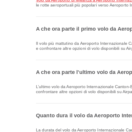
volo da Aeroporto di Mwanza a Aeroporto Internaz
le rotte aeroportuali più popolari verso Aeroporto 
A che ora parte il primo volo da Aer
Il volo più mattutino da Aeroporto Internazionale Canton-Baiyun a Aeroporto Internazionale Julius Nyerere con Air Tanzania parte alle 00:15. Puoi consultare questo orario
e confrontare altre opzioni di volo disponibili su Ai
A che ora parte l'ultimo volo da Aero
L’ultimo volo da Aeroporto Internazionale Canton-Baiyun a Aeroporto Internazionale Julius Nyerere con Air Tanzania parte alle 00:15. Puoi consultare questo orario e
confrontare altre opzioni di volo disponibili su Airp
Quanto dura il volo da Aeroporto Int
La durata del volo da Aeroporto Internazionale Ca