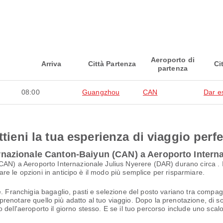
Aeroporto di
Arriva
Città Partenza
Ci
partenza
08:00
Guangzhou
CAN
Dar e
ttieni la tua esperienza di viaggio perfe
ternazionale Canton-Baiyun (CAN) a Aeroporto Intern
CAN) a Aeroporto Internazionale Julius Nyerere (DAR) durano circa . I
ntare le opzioni in anticipo è il modo più semplice per risparmiare.
. Franchigia bagaglio, pasti e selezione del posto variano tra compagnie
i prenotare quello più adatto al tuo viaggio. Dopo la prenotazione, di sol
dell'aeroporto il giorno stesso. E se il tuo percorso include uno scalo