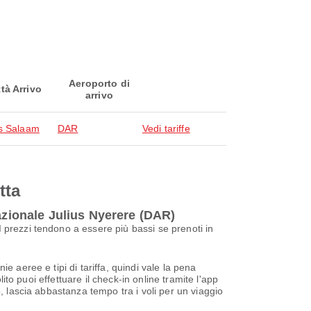
Aeroporto di
ttà Arrivo
arrivo
s Salaam
DAR
Vedi tariffe
tta
azionale Julius Nyerere (DAR)
 prezzi tendono a essere più bassi se prenoti in
 aeree e tipi di tariffa, quindi vale la pena
ito puoi effettuare il check-in online tramite l'app
, lascia abbastanza tempo tra i voli per un viaggio