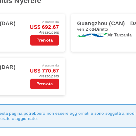
lius Nyerere
A partire da
 (DAR)
Guangzhou (CAN)
D
US$ 692.67
ven 2 ott
Diretto
Prezzo/pers
Air Tanzania
Prenota
A partire da
 (DAR)
US$ 770.67
Prezzo/pers
Prenota
questa pagina potrebbero non essere aggiornati e sono soggetti a modi
curate e aggiornate.