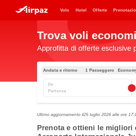
Volo
Hotel
Offerte
Prenotazio
Trova voli econom
Approfitta di offerte esclusive 
Andata e ritorno
1 Passeggero
Econom
Da
Ultimo aggiornamento il
25 luglio 2026 alle ore 1
Prenota e ottieni le miglior