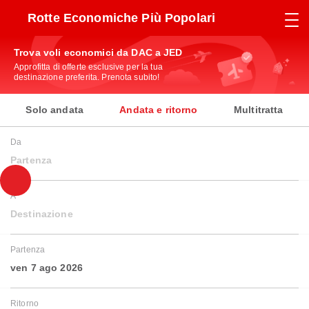
Rotte Economiche Più Popolari
Trova voli economici da DAC a JED
Approfitta di offerte esclusive per la tua
destinazione preferita. Prenota subito!
Solo andata
Andata e ritorno
Multitratta
Da
Partenza
A
Destinazione
Partenza
ven 7 ago 2026
Ritorno