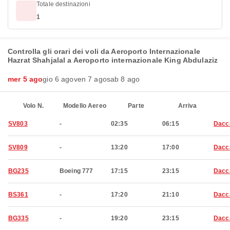
Totale destinazioni
1
Controlla gli orari dei voli da Aeroporto Internazionale
Hazrat Shahjalal a Aeroporto internazionale King Abdulaziz
mer 5 ago
gio 6 ago
ven 7 ago
sab 8 ago
Volo N.
Modello Aereo
Parte
Arriva
SV803
-
02:35
06:15
Dacc
SV809
-
13:20
17:00
Dacc
BG235
Boeing 777
17:15
23:15
Dacc
BS361
-
17:20
21:10
Dacc
BG335
-
19:20
23:15
Dacc