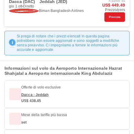
Dacca (DAC)
Jeddah (JED)
A partire da
US$ 449.49
gio 1 ott
Diretto
Prezzo/pers
Biman Bangladesh Airlines
Prenota
Si prega di notare che i prezzi elencati in questa pagina
potrebbero non essere aggiornati e sono soggetti a modifiche
senza preavviso. Ci impegniamo a fornire le informazioni più
accurate e aggiornate.
Informazioni sul volo da Aeroporto Internazionale Hazrat
Shahjalal a Aeroporto internazionale King Abdulaziz
Offerte di volo esclusive
Dacca - Jeddah
US$ 438.45
Mese della tariffa più bassa
set