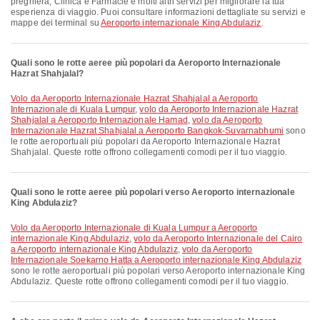
preghiera, Clinica e Farmacie e molti altri servizi per migliorare la tua
esperienza di viaggio. Puoi consultare informazioni dettagliate su servizi e
mappe dei terminal su
Aeroporto internazionale King Abdulaziz
.
Quali sono le rotte aeree più popolari da Aeroporto Internazionale
Hazrat Shahjalal?
volo da Aeroporto Internazionale Hazrat Shahjalal a Aeroporto
Internazionale di Kuala Lumpur
,
volo da Aeroporto Internazionale Hazrat
Shahjalal a Aeroporto Internazionale Hamad
,
volo da Aeroporto
Internazionale Hazrat Shahjalal a Aeroporto Bangkok-Suvarnabhumi
sono
le rotte aeroportuali più popolari da Aeroporto Internazionale Hazrat
Shahjalal. Queste rotte offrono collegamenti comodi per il tuo viaggio.
Quali sono le rotte aeree più popolari verso Aeroporto internazionale
King Abdulaziz?
volo da Aeroporto Internazionale di Kuala Lumpur a Aeroporto
internazionale King Abdulaziz
,
volo da Aeroporto Internazionale del Cairo
a Aeroporto internazionale King Abdulaziz
,
volo da Aeroporto
Internazionale Soekarno Hatta a Aeroporto internazionale King Abdulaziz
sono le rotte aeroportuali più popolari verso Aeroporto internazionale King
Abdulaziz. Queste rotte offrono collegamenti comodi per il tuo viaggio.