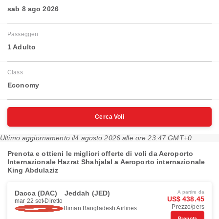
sab 8 ago 2026
Passeggeri
1 Adulto
Class
Economy
Cerca Voli
Ultimo aggiornamento il
4 agosto 2026 alle ore 23:47 GMT+0
Prenota e ottieni le migliori offerte di voli da Aeroporto
Internazionale Hazrat Shahjalal a Aeroporto internazionale
King Abdulaziz
Dacca (DAC)
Jeddah (JED)
A partire da
US$ 438.45
mar 22 set
Diretto
Prezzo/pers
Biman Bangladesh Airlines
Prenota