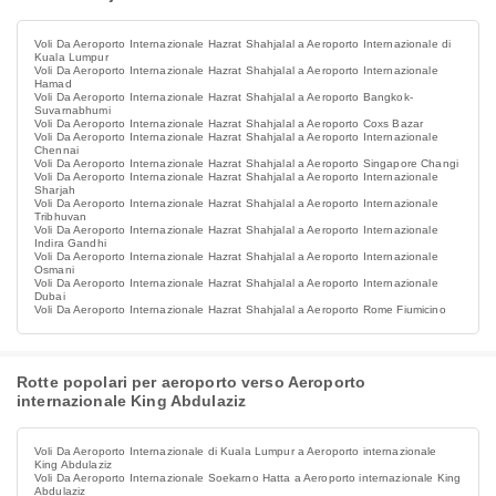
Voli Da Aeroporto Internazionale Hazrat Shahjalal a Aeroporto Internazionale di
Kuala Lumpur
Voli Da Aeroporto Internazionale Hazrat Shahjalal a Aeroporto Internazionale
Hamad
Voli Da Aeroporto Internazionale Hazrat Shahjalal a Aeroporto Bangkok-
Suvarnabhumi
Voli Da Aeroporto Internazionale Hazrat Shahjalal a Aeroporto Coxs Bazar
Voli Da Aeroporto Internazionale Hazrat Shahjalal a Aeroporto Internazionale
Chennai
Voli Da Aeroporto Internazionale Hazrat Shahjalal a Aeroporto Singapore Changi
Voli Da Aeroporto Internazionale Hazrat Shahjalal a Aeroporto Internazionale
Sharjah
Voli Da Aeroporto Internazionale Hazrat Shahjalal a Aeroporto Internazionale
Tribhuvan
Voli Da Aeroporto Internazionale Hazrat Shahjalal a Aeroporto Internazionale
Indira Gandhi
Voli Da Aeroporto Internazionale Hazrat Shahjalal a Aeroporto Internazionale
Osmani
Voli Da Aeroporto Internazionale Hazrat Shahjalal a Aeroporto Internazionale
Dubai
Voli Da Aeroporto Internazionale Hazrat Shahjalal a Aeroporto Rome Fiumicino
Rotte popolari per aeroporto verso Aeroporto
internazionale King Abdulaziz
Voli Da Aeroporto Internazionale di Kuala Lumpur a Aeroporto internazionale
King Abdulaziz
Voli Da Aeroporto Internazionale Soekarno Hatta a Aeroporto internazionale King
Abdulaziz