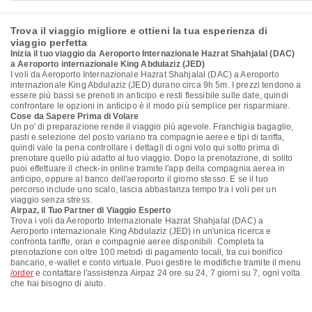
Trova il viaggio migliore e ottieni la tua esperienza di
viaggio perfetta
Inizia il tuo viaggio da Aeroporto Internazionale Hazrat Shahjalal (DAC)
a Aeroporto internazionale King Abdulaziz (JED)
I voli da Aeroporto Internazionale Hazrat Shahjalal (DAC) a Aeroporto
internazionale King Abdulaziz (JED) durano circa 9h 5m. I prezzi tendono a
essere più bassi se prenoti in anticipo e resti flessibile sulle date, quindi
confrontare le opzioni in anticipo è il modo più semplice per risparmiare.
Cose da Sapere Prima di Volare
Un po' di preparazione rende il viaggio più agevole. Franchigia bagaglio,
pasti e selezione del posto variano tra compagnie aeree e tipi di tariffa,
quindi vale la pena controllare i dettagli di ogni volo qui sotto prima di
prenotare quello più adatto al tuo viaggio. Dopo la prenotazione, di solito
puoi effettuare il check-in online tramite l'app della compagnia aerea in
anticipo, oppure al banco dell'aeroporto il giorno stesso. E se il tuo
percorso include uno scalo, lascia abbastanza tempo tra i voli per un
viaggio senza stress.
Airpaz, il Tuo Partner di Viaggio Esperto
Trova i voli da Aeroporto Internazionale Hazrat Shahjalal (DAC) a
Aeroporto internazionale King Abdulaziz (JED) in un'unica ricerca e
confronta tariffe, orari e compagnie aeree disponibili. Completa la
prenotazione con oltre 100 metodi di pagamento locali, tra cui bonifico
bancario, e-wallet e conto virtuale. Puoi gestire le modifiche tramite il menu
/order
e contattare l'assistenza Airpaz 24 ore su 24, 7 giorni su 7, ogni volta
che hai bisogno di aiuto.