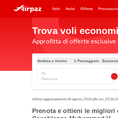
Volo
Hotel
Offerte
Prenotazio
Trova voli econom
Approfitta di offerte esclusive
Andata e ritorno
1 Passeggero
Econom
Da
Ultimo aggiornamento il
6 agosto 2026 alle ore 20:36
Prenota e ottieni le migliori