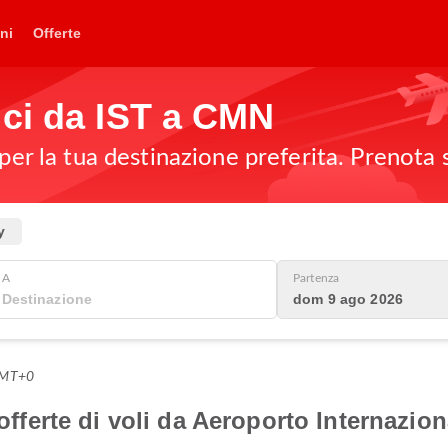
ni
Offerte
ici da IST a CMN
 per la tua destinazione preferita. Prenota 
y
A
Partenza
dom 9 ago 2026
 GMT+0
 offerte di voli da Aeroporto Internazio