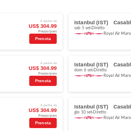
A partire da
Istanbul (IST)
Casab
US$ 304.99
sab 5 set
Diretto
Prezzo/pers
Royal Air Mar
Prenota
A partire da
Istanbul (IST)
Casab
US$ 304.99
dom 6 set
Diretto
Prezzo/pers
Royal Air Mar
Prenota
A partire da
Istanbul (IST)
Casab
US$ 304.99
gio 10 set
Diretto
Prezzo/pers
Royal Air Mar
Prenota