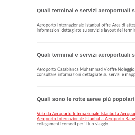
Quali terminal e servizi aeroportuali
Aeroporto Internazionale Istanbul offre Area di attesa, Sedia a rotelle, Hotel dell'aeroporto e molti altri servizi per migliorare la tua esperienza di viaggio. Puoi consultare
informazioni dettagliate su servizi e layout dei term
Quali terminal e servizi aeroportua
Aeroporto Casablanca Muhammad V offre Noleggio auto, Servizio bancario/bancomat, Hotel dell'aeroporto e molti altri servizi per migliorare la tua esperienza di viaggio. Puoi
consultare informazioni dettagliate su servizi e map
Quali sono le rotte aeree più popolar
volo da Aeroporto Internazionale Istanbul a Aero
Aeroporto Internazionale Istanbul a Aeroporto Ba
collegamenti comodi per il tuo viaggio.