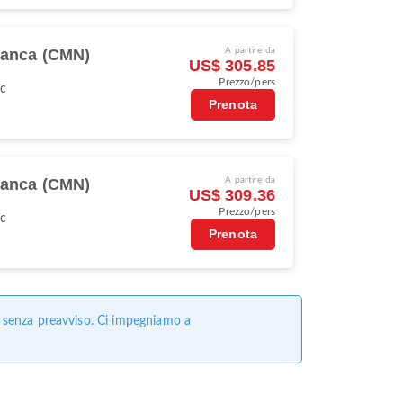
lanca (CMN)
A partire da
US$ 305.85
Prezzo/pers
oc
Prenota
lanca (CMN)
A partire da
US$ 309.36
Prezzo/pers
oc
Prenota
e senza preavviso. Ci impegniamo a