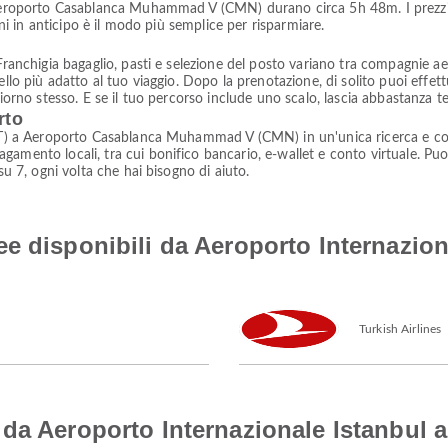
 Aeroporto Casablanca Muhammad V (CMN) durano circa 5h 48m. I prezzi t
oni in anticipo è il modo più semplice per risparmiare.
ranchigia bagaglio, pasti e selezione del posto variano tra compagnie aeree
ello più adatto al tuo viaggio. Dopo la prenotazione, di solito puoi effet
iorno stesso. E se il tuo percorso include uno scalo, lascia abbastanza te
rto
IST) a Aeroporto Casablanca Muhammad V (CMN) in un'unica ricerca e conf
amento locali, tra cui bonifico bancario, e-wallet e conto virtuale. Puo
su 7, ogni volta che hai bisogno di aiuto.
e disponibili da Aeroporto Internazion
Turkish Airlines
da Aeroporto Internazionale Istanbul 