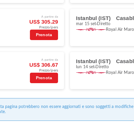
A partire da
Istanbul (IST)
Casab
US$ 305.29
mar 15 set
Diretto
Prezzo/pers
Royal Air Mar
Prenota
A partire da
Istanbul (IST)
Casab
US$ 306.67
lun 14 set
Diretto
Prezzo/pers
Royal Air Mar
Prenota
uesta pagina potrebbero non essere aggiornati e sono soggetti a modifich
ate.