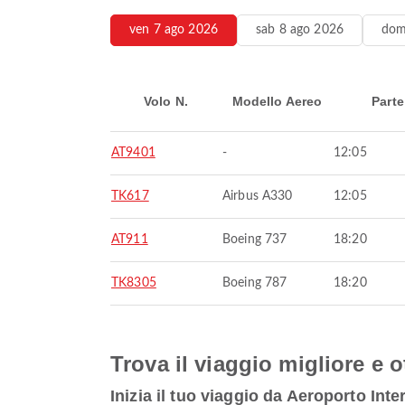
ven 7 ago 2026
sab 8 ago 2026
dom
Volo N.
Modello Aereo
Parte
AT9401
-
12:05
TK617
Airbus A330
12:05
AT911
Boeing 737
18:20
TK8305
Boeing 787
18:20
Trova il viaggio migliore e o
Inizia il tuo viaggio da Aeroporto I