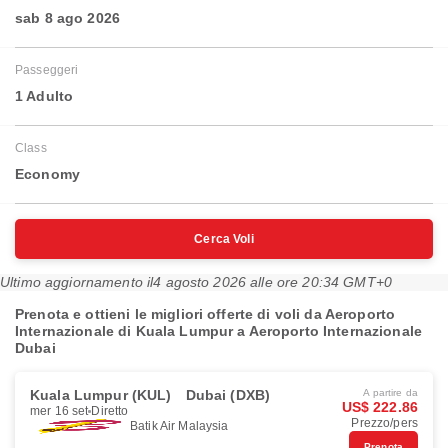
sab 8 ago 2026
Passeggeri
1 Adulto
Class
Economy
Cerca Voli
Ultimo aggiornamento il
4 agosto 2026 alle ore 20:34 GMT+0
Prenota e ottieni le migliori offerte di voli da Aeroporto
Internazionale di Kuala Lumpur a Aeroporto Internazionale
Dubai
Kuala Lumpur (KUL)
Dubai (DXB)
A partire da
US$ 222.86
mer 16 set
Diretto
Prezzo/pers
Batik Air Malaysia
Prenota