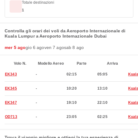
Totale destinazioni
1
Controlla gli orari dei voli da Aeroporto Internazionale di
Kuala Lumpur a Aeroporto Internazionale Dubai
mer 5 ago
gio 6 ago
ven 7 ago
sab 8 ago
Volo N.
Modello Aereo
Parte
Arriva
EK343
-
02:15
05:05
Kual
EK345
-
10:20
13:10
Kual
EK347
-
19:10
22:10
Kual
OD713
-
23:05
02:25
Kual
Trova il viaggio migliore e ottieni la tua esperienza di