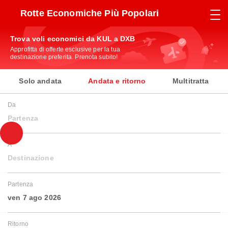
Rotte Economiche Più Popolari
Trova voli economici da KUL a DXB
Approfitta di offerte esclusive per la tua
destinazione preferita. Prenota subito!
Solo andata
Andata e ritorno
Multitratta
Da
Partenza
A
Destinazione
Partenza
ven 7 ago 2026
Ritorno