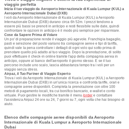
viaggio perfetta
Inizia il tuo viaggio da Aeroporto Internazionale di Kuala Lumpur (KUL) a
Aeroporto Internazionale Dubai (DXB)
I voli da Aeroporto Internazionale di Kuala Lumpur (KUL) a Aeroporto
Internazionale Dubai (DXB) durano circa 6h 52m. I prezzi tendono a
essere più bassi se prenoti in anticipo e resti flessibile sulle date, quindi
confrontare le opzioni in anticipo è il modo più semplice per risparmiare.
Cose da Sapere Prima di Volare
Un po' di preparazione rende il viaggio più agevole. Franchigia bagaglio,
pasti e selezione del posto variano tra compagnie aeree e tipi di tariffa,
quindi vale la pena controllare i dettagli di ogni volo qui sotto prima di
prenotare quello più adatto al tuo viaggio. Dopo la prenotazione, di solito
puoi effettuare il check-in online tramite l'app della compagnia aerea in
anticipo, oppure al banco dell'aeroporto il giorno stesso. E se il tuo
percorso include uno scalo, lascia abbastanza tempo tra i voli per un
viaggio senza stress.
Airpaz, il Tuo Partner di Viaggio Esperto
Trova i voli da Aeroporto Internazionale di Kuala Lumpur (KUL) a Aeroporto
Internazionale Dubai (DXB) in un'unica ricerca e confronta tariffe, orari e
compagnie aeree disponibili. Completa la prenotazione con oltre 100
metodi di pagamento locali, tra cui bonifico bancario, e-wallet e conto
virtuale. Puoi gestire le modifiche tramite il menu
/order
e contattare
l'assistenza Airpaz 24 ore su 24, 7 giorni su 7, ogni volta che hai bisogno di
aiuto.
Elenco delle compagnie aeree disponibili da Aeroporto
Internazionale di Kuala Lumpur a Aeroporto Internazionale
Dubai