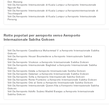
Don Mueang
Voli Da Aeroporto Internazionale di Kuala Lumpur a Aeroporto Internazionale
Ngurah Rai
Voli Da Aeroporto Internazionale di Kuala Lumpur a Aeroportointernazionale di
Tiruchirapalli
Voli Da Aeroporto Internazionale di Kuala Lumpur a Aeroporto Internazionale
Penang
Rotte popolari per aeroporto verso Aeroporto
Internazionale Sabiha Gokcen
Voli Da Aeroporto Casablanca Muhammad V a Aeroporto Internazionale Sabiha
Gokcen
Voli Da Aeroporto Houari Boumediene a Aeroporto Internazionale Sabiha
Gokcen
Voli Da Aeroporto Vnukovo a Aeroporto Internazionale Sabiha Gokcen
Voli Da Aeroporto Internazionale Baghdad a Aeroporto Internazionale Sabiha
Gokcen
Voli Da Aeroporto Adalia a Aeroporto Internazionale Sabiha Gokcen
Voli Da Aeroporto Dalaman a Aeroporto Internazionale Sabiha Gokcen
Voli Da Aeroporto Sofia a Aeroporto Internazionale Sabiha Gokcen
Voli Da Aeroporto Rome Fiumicino a Aeroporto Internazionale Sabiha Gokcen
Voli Da Aeroporto Orio al Serio a Aeroporto Internazionale Sabiha Gokcen
Voli Da Aeroporto Internazionale Queen Alia a Aeroporto Internazionale Sabiha
Gokcen
Voli Da Aeroporto Adolfo Suárez Madrid Barajas a Aeroporto Internazionale
Sabiha Gokcen