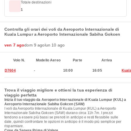
Totale destinazioni
1
Controlla gli orari dei voli da Aeroporto Internazionale di
Kuala Lumpur a Aeroporto Internazionale Sabiha Gokcen
ven 7 ago
dom 9 ago
lun 10 ago
Volo N.
Modello Aereo
Parte
Arriva
D7604
-
10:00
16:05
Kual
Trova il viaggio migliore e ottieni la tua esperienza di
viaggio perfetta
Inizia il tuo viaggio da Aeroporto Internazionale di Kuala Lumpur (KUL) a
Aeroporto Internazionale Sabiha Gokcen (SAW)
I voli da Aeroporto Internazionale di Kuala Lumpur (KUL) a Aeroporto
Internazionale Sabiha Gokcen (SAW) durano circa 11h 7m. I prezzi
tendono a essere più bassi se prenoti in anticipo e resti flessibile sulle
date, quindi confrontare le opzioni in anticipo è il modo più semplice per
risparmiare.
Cose da Sapere Prima di Volare