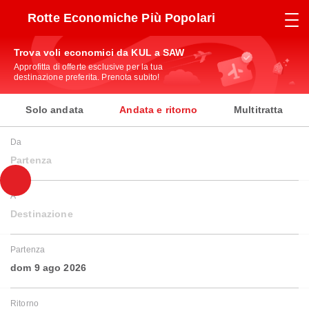
Rotte Economiche Più Popolari
Trova voli economici da KUL a SAW
Approfitta di offerte esclusive per la tua
destinazione preferita. Prenota subito!
Solo andata
Andata e ritorno
Multitratta
Da
Partenza
A
Destinazione
Partenza
dom 9 ago 2026
Ritorno