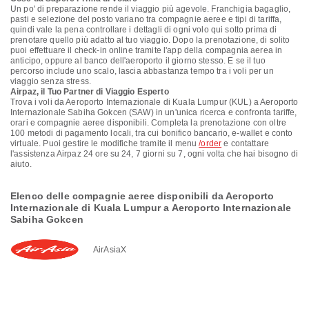
Un po' di preparazione rende il viaggio più agevole. Franchigia bagaglio,
pasti e selezione del posto variano tra compagnie aeree e tipi di tariffa,
quindi vale la pena controllare i dettagli di ogni volo qui sotto prima di
prenotare quello più adatto al tuo viaggio. Dopo la prenotazione, di solito
puoi effettuare il check-in online tramite l'app della compagnia aerea in
anticipo, oppure al banco dell'aeroporto il giorno stesso. E se il tuo
percorso include uno scalo, lascia abbastanza tempo tra i voli per un
viaggio senza stress.
Airpaz, il Tuo Partner di Viaggio Esperto
Trova i voli da Aeroporto Internazionale di Kuala Lumpur (KUL) a Aeroporto
Internazionale Sabiha Gokcen (SAW) in un'unica ricerca e confronta tariffe,
orari e compagnie aeree disponibili. Completa la prenotazione con oltre
100 metodi di pagamento locali, tra cui bonifico bancario, e-wallet e conto
virtuale. Puoi gestire le modifiche tramite il menu
/order
e contattare
l'assistenza Airpaz 24 ore su 24, 7 giorni su 7, ogni volta che hai bisogno di
aiuto.
Elenco delle compagnie aeree disponibili da Aeroporto
Internazionale di Kuala Lumpur a Aeroporto Internazionale
Sabiha Gokcen
AirAsiaX