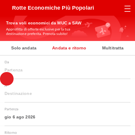
Rotte Economiche Più Popolari
Trova voli economici da MUC a SAW
Approfitta di offerte esclusive per la tua
destinazione preferita. Prenota subito!
Solo andata
Andata e ritorno
Multitratta
Da
Partenza
A
Destinazione
Partenza
gio 6 ago 2026
Ritorno