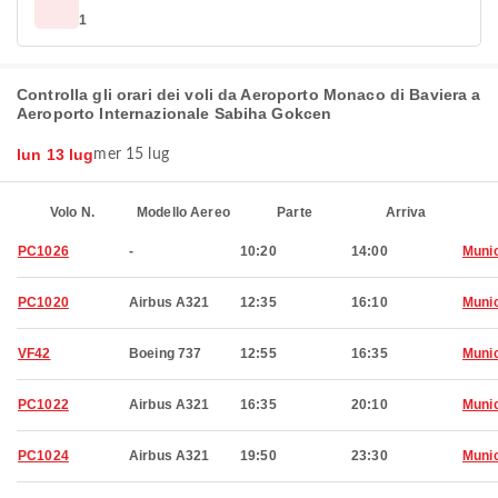
1
Controlla gli orari dei voli da Aeroporto Monaco di Baviera a
Aeroporto Internazionale Sabiha Gokcen
lun 13 lug
mer 15 lug
Volo N.
Modello Aereo
Parte
Arriva
PC1026
-
10:20
14:00
Muni
PC1020
Airbus A321
12:35
16:10
Muni
VF42
Boeing 737
12:55
16:35
Muni
PC1022
Airbus A321
16:35
20:10
Muni
PC1024
Airbus A321
19:50
23:30
Muni