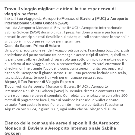
Trova il viaggio migliore e ottieni la tua esperienza di
viaggio perfetta
Inizia il tuo viaggio da Aeroporto Monaco di Baviera (MUC) a Aeroporto
Internazionale Sabiha Gokcen (SAW)
I voli da Aeroporto Monaco di Baviera (MUC) a Aeroporto Internazionale
Sabiha Gokcen (SAW) durano circa . I prezzi tendono a essere più bassi se
prenoti in anticipo e resti flessibile sulle date, quindi confrontare le opzioni in
anticipo è il modo più semplice per risparmiare.
Cose da Sapere Prima di Volare
Un po' di preparazione rende il viaggio più agevole. Franchigia bagaglio, pasti
e selezione del posto variano tra compagnie aeree e tipi di tariffa, quindi vale
la pena controllare i dettagli di ogni volo qui sotto prima di prenotare quello
più adatto al tuo viaggio. Dopo la prenotazione, di solito puoi effettuare il
check-in online tramite l'app della compagnia aerea in anticipo, oppure al
banco dell'aeroporto il giorno stesso. E se il tuo percorso include uno scalo,
lascia abbastanza tempo tra i voli per un viaggio senza stress.
Airpaz, il Tuo Partner di Viaggio Esperto
Trova i voli da Aeroporto Monaco di Baviera (MUC) a Aeroporto
Internazionale Sabiha Gokcen (SAW) in un'unica ricerca e confronta tariffe,
orari e compagnie aeree disponibili. Completa la prenotazione con oltre 100
metodi di pagamento locali, tra cui bonifico bancario, e-wallet e conto
virtuale. Puoi gestire le modifiche tramite il menu e contattare l'assistenza
Airpaz 24 ore su 24, 7 giorni su 7, ogni volta che hai bisogno di aiuto.
Elenco delle compagnie aeree disponibili da Aeroporto
Monaco di Baviera a Aeroporto Internazionale Sabiha
Gokcen