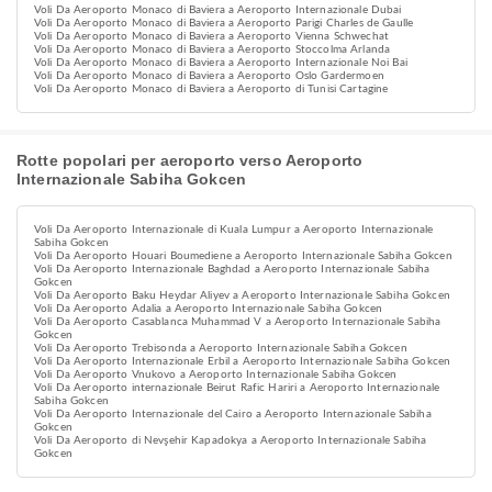
Voli Da Aeroporto Monaco di Baviera a Aeroporto Internazionale Dubai
Voli Da Aeroporto Monaco di Baviera a Aeroporto Parigi Charles de Gaulle
Voli Da Aeroporto Monaco di Baviera a Aeroporto Vienna Schwechat
Voli Da Aeroporto Monaco di Baviera a Aeroporto Stoccolma Arlanda
Voli Da Aeroporto Monaco di Baviera a Aeroporto Internazionale Noi Bai
Voli Da Aeroporto Monaco di Baviera a Aeroporto Oslo Gardermoen
Voli Da Aeroporto Monaco di Baviera a Aeroporto di Tunisi Cartagine
Rotte popolari per aeroporto verso Aeroporto
Internazionale Sabiha Gokcen
Voli Da Aeroporto Internazionale di Kuala Lumpur a Aeroporto Internazionale
Sabiha Gokcen
Voli Da Aeroporto Houari Boumediene a Aeroporto Internazionale Sabiha Gokcen
Voli Da Aeroporto Internazionale Baghdad a Aeroporto Internazionale Sabiha
Gokcen
Voli Da Aeroporto Baku Heydar Aliyev a Aeroporto Internazionale Sabiha Gokcen
Voli Da Aeroporto Adalia a Aeroporto Internazionale Sabiha Gokcen
Voli Da Aeroporto Casablanca Muhammad V a Aeroporto Internazionale Sabiha
Gokcen
Voli Da Aeroporto Trebisonda a Aeroporto Internazionale Sabiha Gokcen
Voli Da Aeroporto Internazionale Erbil a Aeroporto Internazionale Sabiha Gokcen
Voli Da Aeroporto Vnukovo a Aeroporto Internazionale Sabiha Gokcen
Voli Da Aeroporto internazionale Beirut Rafic Hariri a Aeroporto Internazionale
Sabiha Gokcen
Voli Da Aeroporto Internazionale del Cairo a Aeroporto Internazionale Sabiha
Gokcen
Voli Da Aeroporto di Nevşehir Kapadokya a Aeroporto Internazionale Sabiha
Gokcen