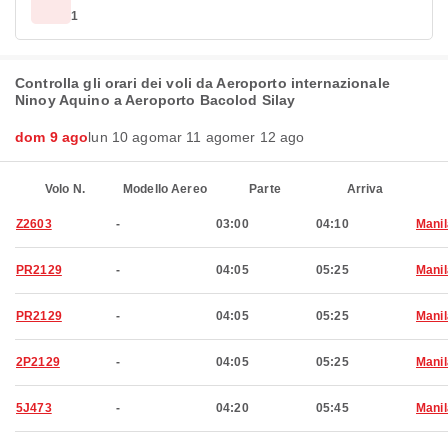
1
Controlla gli orari dei voli da Aeroporto internazionale
Ninoy Aquino a Aeroporto Bacolod Silay
dom 9 ago
lun 10 ago
mar 11 ago
mer 12 ago
Volo N.
Modello Aereo
Parte
Arriva
Z2603
-
03:00
04:10
Manil
PR2129
-
04:05
05:25
Manil
PR2129
-
04:05
05:25
Manil
2P2129
-
04:05
05:25
Manil
5J473
-
04:20
05:45
Manil