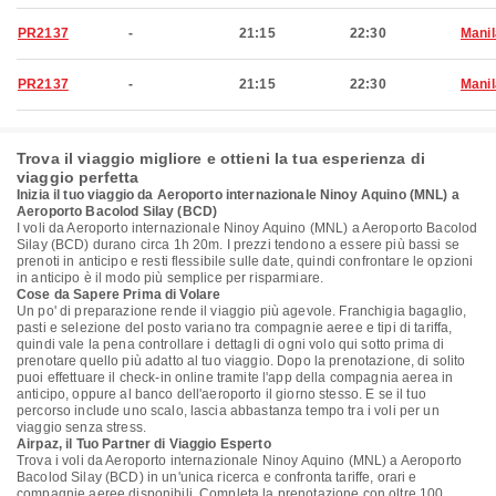
PR2137
-
21:15
22:30
Manil
PR2137
-
21:15
22:30
Manil
Trova il viaggio migliore e ottieni la tua esperienza di
viaggio perfetta
Inizia il tuo viaggio da Aeroporto internazionale Ninoy Aquino (MNL) a
Aeroporto Bacolod Silay (BCD)
I voli da Aeroporto internazionale Ninoy Aquino (MNL) a Aeroporto Bacolod
Silay (BCD) durano circa 1h 20m. I prezzi tendono a essere più bassi se
prenoti in anticipo e resti flessibile sulle date, quindi confrontare le opzioni
in anticipo è il modo più semplice per risparmiare.
Cose da Sapere Prima di Volare
Un po' di preparazione rende il viaggio più agevole. Franchigia bagaglio,
pasti e selezione del posto variano tra compagnie aeree e tipi di tariffa,
quindi vale la pena controllare i dettagli di ogni volo qui sotto prima di
prenotare quello più adatto al tuo viaggio. Dopo la prenotazione, di solito
puoi effettuare il check-in online tramite l'app della compagnia aerea in
anticipo, oppure al banco dell'aeroporto il giorno stesso. E se il tuo
percorso include uno scalo, lascia abbastanza tempo tra i voli per un
viaggio senza stress.
Airpaz, il Tuo Partner di Viaggio Esperto
Trova i voli da Aeroporto internazionale Ninoy Aquino (MNL) a Aeroporto
Bacolod Silay (BCD) in un'unica ricerca e confronta tariffe, orari e
compagnie aeree disponibili. Completa la prenotazione con oltre 100