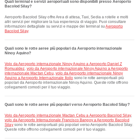
Quali terminal e servizi aeroportuali sono disponibili presso Aeroporto
Bacolod Silay?
Aeroporto Bacolod Silay offre Area di attesa, Taxi, Sedia a rotelle e molti
altri servizi per migliorare la tua esperienza di viaggio. Puoi consultare
informazioni dettagliate su servizi e mappe dei terminal su
Aeroporto
Bacolod Silay
.
Quali sono le rotte aeree più popolari da Aeroporto internazionale
Ninoy Aquino?
volo da Aeroporto internazionale Ninoy Aquino a Aeroporto Daniel Z
Romualdez
,
volo da Aeroporto internazionale Ninoy Aquino a Aeroporto
internazionale Mactan Cebu
,
volo da Aeroporto internazionale Ninoy
Aquino a Aeroporto Internazionale Iloilo
sono le rotte aeroportuali più
popolari da Aeroporto internazionale Ninoy Aquino. Queste rotte offrono
collegamenti comodi per il tuo viaggio.
Quali sono le rotte aeree più popolari verso Aeroporto Bacolod Silay?
volo da Aeroporto internazionale Mactan Cebu a Aeroporto Bacolod Silay
,
volo da Aeroporto Internazionale Francisco Bangoy a Aeroporto Bacolod
Silay
sono le rotte aeroportuali più popolari verso Aeroporto Bacolod Silay.
Queste rotte offrono collegamenti comodi per il tuo viaggio.