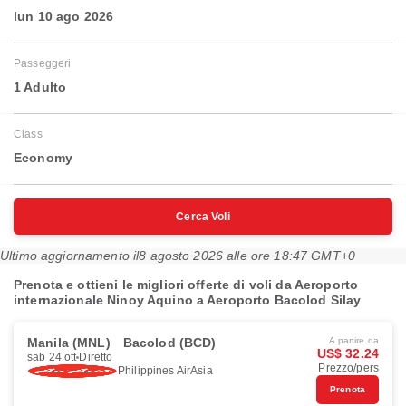
lun 10 ago 2026
Passeggeri
1 Adulto
Class
Economy
Cerca Voli
Ultimo aggiornamento il
8 agosto 2026 alle ore 18:47 GMT+0
Prenota e ottieni le migliori offerte di voli da Aeroporto
internazionale Ninoy Aquino a Aeroporto Bacolod Silay
Manila (MNL)
Bacolod (BCD)
A partire da
US$ 32.24
sab 24 ott
Diretto
Prezzo/pers
Philippines AirAsia
Prenota