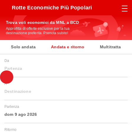
Rotte Economiche Più Popolari
Trova voli economici da MNL a BCD
Approfitta di offerte esclusive per la tua
destinazione preferita. Prenota subito!
Solo andata
Andata e ritorno
Multitratta
Da
Partenza
A
Destinazione
Partenza
dom 9 ago 2026
Ritorno