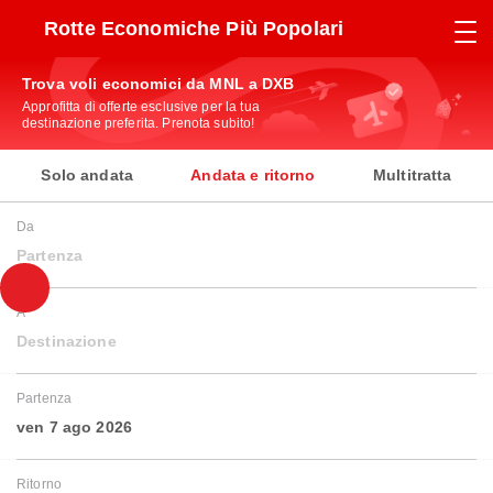
Rotte Economiche Più Popolari
Trova voli economici da MNL a DXB
Approfitta di offerte esclusive per la tua
destinazione preferita. Prenota subito!
Solo andata
Andata e ritorno
Multitratta
Da
Partenza
A
Destinazione
Partenza
ven 7 ago 2026
Ritorno