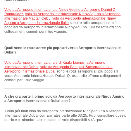
volo da Aeroporto internazionale Ninoy Aquino a Aeroporto Daniel Z
Romualdez
,
volo da Aeroporto internazionale Ninoy Aquino a Aeroporto
internazionale Mactan Cebu
,
volo da Aeroporto internazionale Ninoy
Aquino a Aeroporto Internazionale Iloilo
sono le rotte aeroportuali più
popolari da Aeroporto internazionale Ninoy Aquino. Queste rotte offrono
collegamenti comodi per il tuo viaggio.
Quali sono le rotte aeree più popolari verso Aeroporto Internazionale
Dubai?
volo da Aeroporto Internazionale di Kuala Lumpur a Aeroporto
Internazionale Dubai
,
volo da Aeroporto Bangkok-Suvarnabhumi a
Aeroporto Internazionale Dubai
sono le rotte aeroportuali più popolari
verso Aeroporto Internazionale Dubai. Queste rotte offrono collegamenti
comodi per il tuo viaggio.
A che ora parte il primo volo da Aeroporto internazionale Ninoy Aquino
a Aeroporto Internazionale Dubai con ?
Il volo più mattutino da Aeroporto internazionale Ninoy Aquino a Aeroporto
Internazionale Dubai con Emirates parte alle 03:25. Puoi consultare questo
orario e confrontare altre opzioni di volo disponibili su Airpaz.