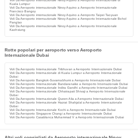
Voli Da Aeroporto internazionale Ninoy Aquino a Aeroporto Internazionale di
Kuala Lumpur
Voli Da Aeroporto internazionale Ninoy Aquino a Aeroporto Internazionale
Francisco Bangoy
Voli Da Aeroporto internazionale Ninoy Aquino a Aeroporto Taipei Taoyuan
Voli Da Aeroporto internazionale Ninoy Aquino a Aeroporto Internazionale Bohol
Panglao
Voli Da Aeroporto internazionale Ninoy Aquino a Aeroporto Internazionale
Kaohsiung
Rotte popolari per aeroporto verso Aeroporto
Internazionale Dubai
Voli Da Aeroporto Internazionale Tribhuvan a Aeroporto Internazionale Dubai
Voli Da Aeroporto Internazionale di Kuala Lumpur a Aeroporto Internazionale
Dubai
Voli Da Aeroporto Bangkok-Suvarnabhumi a Aeroporto Internazionale Dubai
Voli Da Aeroporto Internazionale Bandaranaike a Aeroporto Internazionale Dubai
Voli Da Aeroporto Internazionale Indira Gandhi a Aeroporto Internazionale Dubai
Voli Da Aeroporto Internazionale Chhatrapati Shivaji a Aeroporto Internazionale
Dubai
Voli Da Aeroporto Internazionale Queen Alia a Aeroporto Internazionale Dubai
Voli Da Aeroporto Internazionale Hazrat Shahjalal a Aeroporto Internazionale
Dubai
Voli Da Aeroporto Internazionale Kochi a Aeroporto Internazionale Dubai
Voli Da Aeroporto Singapore Changi a Aeroporto Internazionale Dubai
Voli Da Aeroporto Casablanca Muhammad V a Aeroporto Internazionale Dubai
Altri voli consigliati da Aeroporto internazionale Ninoy