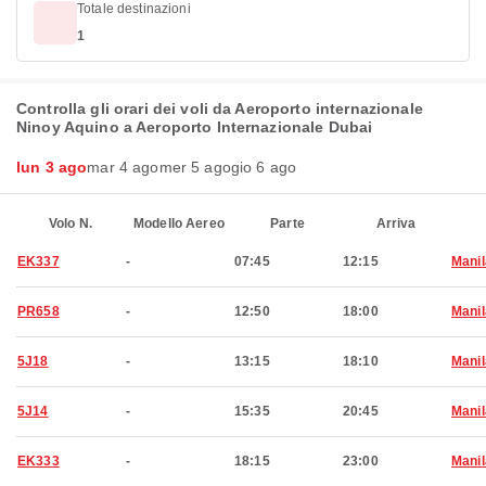
Totale destinazioni
1
Controlla gli orari dei voli da Aeroporto internazionale
Ninoy Aquino a Aeroporto Internazionale Dubai
lun 3 ago
mar 4 ago
mer 5 ago
gio 6 ago
Volo N.
Modello Aereo
Parte
Arriva
EK337
-
07:45
12:15
Manil
PR658
-
12:50
18:00
Manil
5J18
-
13:15
18:10
Manil
5J14
-
15:35
20:45
Manil
EK333
-
18:15
23:00
Manil