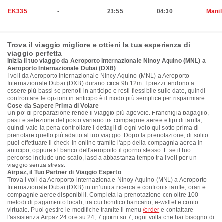
EK335
-
23:55
04:30
Manil
Trova il viaggio migliore e ottieni la tua esperienza di
viaggio perfetta
Inizia il tuo viaggio da Aeroporto internazionale Ninoy Aquino (MNL) a
Aeroporto Internazionale Dubai (DXB)
I voli da Aeroporto internazionale Ninoy Aquino (MNL) a Aeroporto
Internazionale Dubai (DXB) durano circa 9h 12m. I prezzi tendono a
essere più bassi se prenoti in anticipo e resti flessibile sulle date, quindi
confrontare le opzioni in anticipo è il modo più semplice per risparmiare.
Cose da Sapere Prima di Volare
Un po' di preparazione rende il viaggio più agevole. Franchigia bagaglio,
pasti e selezione del posto variano tra compagnie aeree e tipi di tariffa,
quindi vale la pena controllare i dettagli di ogni volo qui sotto prima di
prenotare quello più adatto al tuo viaggio. Dopo la prenotazione, di solito
puoi effettuare il check-in online tramite l'app della compagnia aerea in
anticipo, oppure al banco dell'aeroporto il giorno stesso. E se il tuo
percorso include uno scalo, lascia abbastanza tempo tra i voli per un
viaggio senza stress.
Airpaz, il Tuo Partner di Viaggio Esperto
Trova i voli da Aeroporto internazionale Ninoy Aquino (MNL) a Aeroporto
Internazionale Dubai (DXB) in un'unica ricerca e confronta tariffe, orari e
compagnie aeree disponibili. Completa la prenotazione con oltre 100
metodi di pagamento locali, tra cui bonifico bancario, e-wallet e conto
virtuale. Puoi gestire le modifiche tramite il menu
/order
e contattare
l'assistenza Airpaz 24 ore su 24, 7 giorni su 7, ogni volta che hai bisogno di