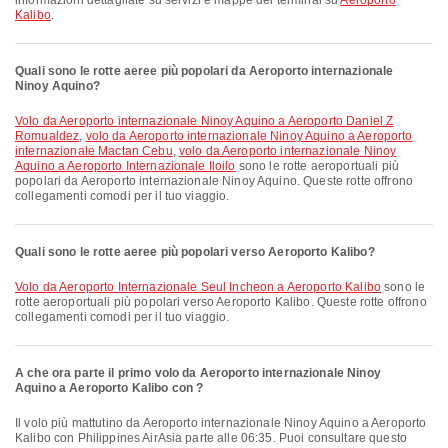
informazioni dettagliate su servizi e mappe dei terminal su
Aeroporto
Kalibo
.
Quali sono le rotte aeree più popolari da Aeroporto internazionale
Ninoy Aquino?
volo da Aeroporto internazionale Ninoy Aquino a Aeroporto Daniel Z
Romualdez
,
volo da Aeroporto internazionale Ninoy Aquino a Aeroporto
internazionale Mactan Cebu
,
volo da Aeroporto internazionale Ninoy
Aquino a Aeroporto Internazionale Iloilo
sono le rotte aeroportuali più
popolari da Aeroporto internazionale Ninoy Aquino. Queste rotte offrono
collegamenti comodi per il tuo viaggio.
Quali sono le rotte aeree più popolari verso Aeroporto Kalibo?
volo da Aeroporto Internazionale Seul Incheon a Aeroporto Kalibo
sono le
rotte aeroportuali più popolari verso Aeroporto Kalibo. Queste rotte offrono
collegamenti comodi per il tuo viaggio.
A che ora parte il primo volo da Aeroporto internazionale Ninoy
Aquino a Aeroporto Kalibo con ?
Il volo più mattutino da Aeroporto internazionale Ninoy Aquino a Aeroporto
Kalibo con Philippines AirAsia parte alle 06:35. Puoi consultare questo