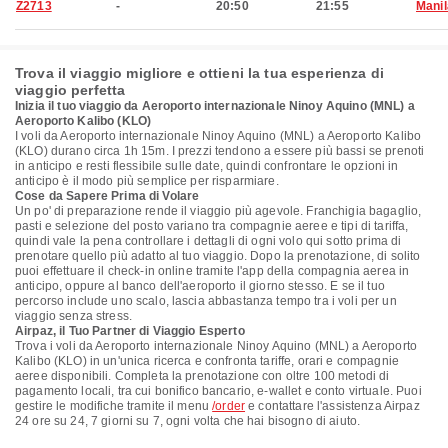
Z2713
-
20:50
21:55
Manil
Trova il viaggio migliore e ottieni la tua esperienza di
viaggio perfetta
Inizia il tuo viaggio da Aeroporto internazionale Ninoy Aquino (MNL) a
Aeroporto Kalibo (KLO)
I voli da Aeroporto internazionale Ninoy Aquino (MNL) a Aeroporto Kalibo
(KLO) durano circa 1h 15m. I prezzi tendono a essere più bassi se prenoti
in anticipo e resti flessibile sulle date, quindi confrontare le opzioni in
anticipo è il modo più semplice per risparmiare.
Cose da Sapere Prima di Volare
Un po' di preparazione rende il viaggio più agevole. Franchigia bagaglio,
pasti e selezione del posto variano tra compagnie aeree e tipi di tariffa,
quindi vale la pena controllare i dettagli di ogni volo qui sotto prima di
prenotare quello più adatto al tuo viaggio. Dopo la prenotazione, di solito
puoi effettuare il check-in online tramite l'app della compagnia aerea in
anticipo, oppure al banco dell'aeroporto il giorno stesso. E se il tuo
percorso include uno scalo, lascia abbastanza tempo tra i voli per un
viaggio senza stress.
Airpaz, il Tuo Partner di Viaggio Esperto
Trova i voli da Aeroporto internazionale Ninoy Aquino (MNL) a Aeroporto
Kalibo (KLO) in un'unica ricerca e confronta tariffe, orari e compagnie
aeree disponibili. Completa la prenotazione con oltre 100 metodi di
pagamento locali, tra cui bonifico bancario, e-wallet e conto virtuale. Puoi
gestire le modifiche tramite il menu
/order
e contattare l'assistenza Airpaz
24 ore su 24, 7 giorni su 7, ogni volta che hai bisogno di aiuto.