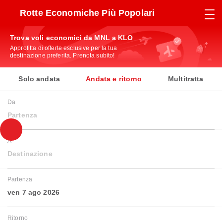
Rotte Economiche Più Popolari
Trova voli economici da MNL a KLO
Approfitta di offerte esclusive per la tua
destinazione preferita. Prenota subito!
Solo andata
Andata e ritorno
Multitratta
Da
Partenza
A
Destinazione
Partenza
ven 7 ago 2026
Ritorno