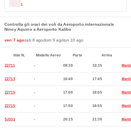
1
Controlla gli orari dei voli da Aeroporto internazionale
Ninoy Aquino a Aeroporto Kalibo
ven 7 ago
sab 8 ago
dom 9 ago
lun 10 ago
Volo N.
Modello Aereo
Parte
Arriva
Z2711
-
09:30
10:35
Manil
Z2713
-
16:40
17:45
Manil
Z2715
-
17:00
18:05
Manil
Z2715
-
17:50
18:55
Manil
5J331
-
20:15
21:30
Manil