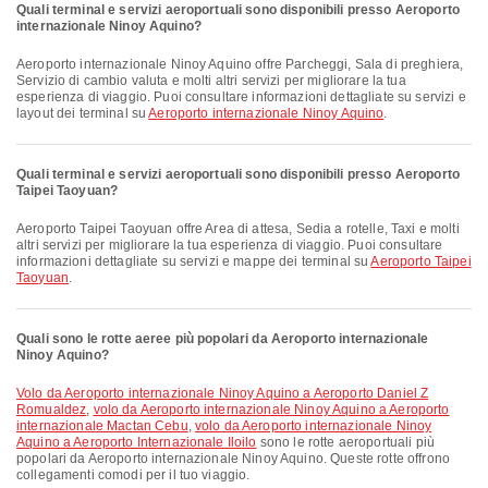
Quali terminal e servizi aeroportuali sono disponibili presso Aeroporto
internazionale Ninoy Aquino?
Aeroporto internazionale Ninoy Aquino offre Parcheggi, Sala di preghiera,
Servizio di cambio valuta e molti altri servizi per migliorare la tua
esperienza di viaggio. Puoi consultare informazioni dettagliate su servizi e
layout dei terminal su
Aeroporto internazionale Ninoy Aquino
.
Quali terminal e servizi aeroportuali sono disponibili presso Aeroporto
Taipei Taoyuan?
Aeroporto Taipei Taoyuan offre Area di attesa, Sedia a rotelle, Taxi e molti
altri servizi per migliorare la tua esperienza di viaggio. Puoi consultare
informazioni dettagliate su servizi e mappe dei terminal su
Aeroporto Taipei
Taoyuan
.
Quali sono le rotte aeree più popolari da Aeroporto internazionale
Ninoy Aquino?
volo da Aeroporto internazionale Ninoy Aquino a Aeroporto Daniel Z
Romualdez
,
volo da Aeroporto internazionale Ninoy Aquino a Aeroporto
internazionale Mactan Cebu
,
volo da Aeroporto internazionale Ninoy
Aquino a Aeroporto Internazionale Iloilo
sono le rotte aeroportuali più
popolari da Aeroporto internazionale Ninoy Aquino. Queste rotte offrono
collegamenti comodi per il tuo viaggio.