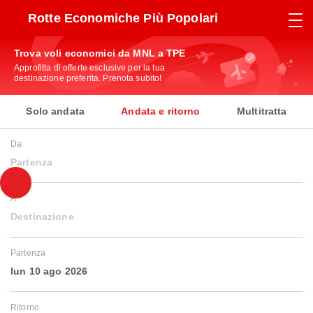
Rotte Economiche Più Popolari
Trova voli economici da MNL a TPE
Approfitta di offerte esclusive per la tua
destinazione preferita. Prenota subito!
Solo andata
Andata e ritorno
Multitratta
Da
Partenza
A
Destinazione
Partenza
lun 10 ago 2026
Ritorno