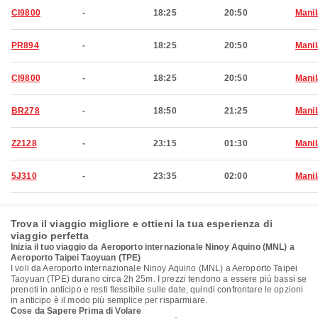
CI9800
-
18:25
20:50
Manil
PR894
-
18:25
20:50
Manil
CI9800
-
18:25
20:50
Manil
BR278
-
18:50
21:25
Manil
Z2128
-
23:15
01:30
Manil
5J310
-
23:35
02:00
Manil
Trova il viaggio migliore e ottieni la tua esperienza di
viaggio perfetta
Inizia il tuo viaggio da Aeroporto internazionale Ninoy Aquino (MNL) a
Aeroporto Taipei Taoyuan (TPE)
I voli da Aeroporto internazionale Ninoy Aquino (MNL) a Aeroporto Taipei
Taoyuan (TPE) durano circa 2h 25m. I prezzi tendono a essere più bassi se
prenoti in anticipo e resti flessibile sulle date, quindi confrontare le opzioni
in anticipo è il modo più semplice per risparmiare.
Cose da Sapere Prima di Volare