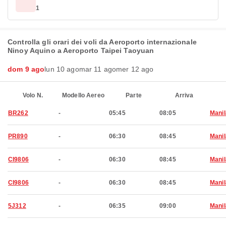
1
Controlla gli orari dei voli da Aeroporto internazionale
Ninoy Aquino a Aeroporto Taipei Taoyuan
dom 9 ago
lun 10 ago
mar 11 ago
mer 12 ago
Volo N.
Modello Aereo
Parte
Arriva
BR262
-
05:45
08:05
Manil
PR890
-
06:30
08:45
Manil
CI9806
-
06:30
08:45
Manil
CI9806
-
06:30
08:45
Manil
5J312
-
06:35
09:00
Manil