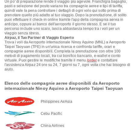
Un po' di preparazione rende il viaggio più agevole. Franchigia bagaglio,
pasti e selezione del posto variano tra compagnie aeree e tipi di tariffa,
quindi vale la pena controllare i dettagli di ogni volo qui sotto prima di
prenotare quello più adatto al tuo viaggio. Dopo la prenotazione, di solito
puoi effettuare il check-in online tramite l'app della compagnia aerea in
anticipo, oppure al banco dell'aeroporto il giorno stesso. E se il tuo
percorso include uno scalo, lascia abbastanza tempo tra i voli per un
viaggio senza stress.
Airpaz, il Tuo Partner di Viaggio Esperto
Trova i voli da Aeroporto internazionale Ninoy Aquino (MNL) a Aeroporto
Taipei Taoyuan (TPE) in un'unica ricerca e confronta tariffe, orari e
compagnie aeree disponibili. Completa la prenotazione con oltre 100
metodi di pagamento locali, tra cui bonifico bancario, e-wallet e conto
virtuale. Puoi gestire le modifiche tramite il menu
/order
e contattare
l'assistenza Airpaz 24 ore su 24, 7 giorni su 7, ogni volta che hai bisogno di
aiuto.
Elenco delle compagnie aeree disponibili da Aeroporto
internazionale Ninoy Aquino a Aeroporto Taipei Taoyuan
Philippines AirAsia
Cebu Pacific
China Airlines