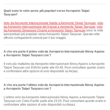
Quali sono le rotte aeree più popolari verso Aeroporto Taipei
Taoyuan?
volo da Aeroporto Internazionale Narita a Aeroporto Taipei Taoyuan
,
volo
da Aeroporto Internazionale del Kansai a Aeroporto Taipei Taoyuan
,
volo
da Aeroporto Singapore Changi a Aeroporto Taipei Taoyuan
sono le rotte
aeroportuali più popolari verso Aeroporto Taipei Taoyuan. Queste rotte
offrono collegamenti comodi per il tuo viaggio.
A che ora parte il primo volo da Aeroporto internazionale Ninoy Aquino
a Aeroporto Taipei Taoyuan con ?
Il volo più mattutino da Aeroporto internazionale Ninoy Aquino a Aeroporto
Taipei Taoyuan con EVA Air parte alle 03:40. Puoi consultare questo orario
e confrontare altre opzioni di volo disponibili su Airpaz.
A che ora parte l'ultimo volo da Aeroporto internazionale Ninoy Aquino
a Aeroporto Taipei Taoyuan con ?
L’ultimo volo da Aeroporto internazionale Ninoy Aquino a Aeroporto Taipei
Taoyuan con Cebu Pacific parte alle 23:35. Puoi consultare questo orario e
confrontare altre opzioni di volo disponibili su Airpaz.