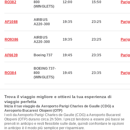
RO382
800
12:00
15:50
Parig
(WINGLETS)
AIRBUS
AF1088
19:35
23:25
Parig
A220-300
AIRBUS
RO9386
19:35
23:25
Parig
A220-300
AF6639
Boeing 737
19:45
23:35
Parig
BOEING 737-
RO384
800
19:45
23:35
Parig
(WINGLETS)
Trova il viaggio migliore e ottieni la tua esperienza di
viaggio perfetta
Inizia il tuo viaggio da Aeroporto Parigi Charles de Gaulle (CDG) a
Aeroporto Bucarest Otopeni (OTP)
I voli da Aeroporto Parigi Charles de Gaulle (CDG) a Aeroporto Bucarest
Otopeni (OTP) durano circa 2h 50m. I prezzi tendono a essere più bassi se
prenoti in anticipo e resti flessibile sulle date, quindi confrontare le opzioni
in anticipo è il modo più semplice per risparmiare.