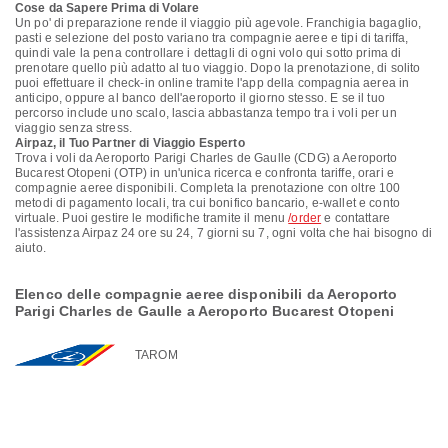
Cose da Sapere Prima di Volare
Un po' di preparazione rende il viaggio più agevole. Franchigia bagaglio,
pasti e selezione del posto variano tra compagnie aeree e tipi di tariffa,
quindi vale la pena controllare i dettagli di ogni volo qui sotto prima di
prenotare quello più adatto al tuo viaggio. Dopo la prenotazione, di solito
puoi effettuare il check-in online tramite l'app della compagnia aerea in
anticipo, oppure al banco dell'aeroporto il giorno stesso. E se il tuo
percorso include uno scalo, lascia abbastanza tempo tra i voli per un
viaggio senza stress.
Airpaz, il Tuo Partner di Viaggio Esperto
Trova i voli da Aeroporto Parigi Charles de Gaulle (CDG) a Aeroporto
Bucarest Otopeni (OTP) in un'unica ricerca e confronta tariffe, orari e
compagnie aeree disponibili. Completa la prenotazione con oltre 100
metodi di pagamento locali, tra cui bonifico bancario, e-wallet e conto
virtuale. Puoi gestire le modifiche tramite il menu
/order
e contattare
l'assistenza Airpaz 24 ore su 24, 7 giorni su 7, ogni volta che hai bisogno di
aiuto.
Elenco delle compagnie aeree disponibili da Aeroporto
Parigi Charles de Gaulle a Aeroporto Bucarest Otopeni
TAROM