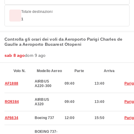
Totale destinazioni
1
Controlla gli orari dei voli da Aeroporto Parigi Charles de
Gaulle a Aeroporto Bucarest Otopeni
sab 8 ago
dom 9 ago
Volo N.
Modello Aereo
Parte
Arriva
AIRBUS
AF1888
09:40
13:40
Parig
A220-300
AIRBUS
RO9384
09:40
13:40
Parig
A320
AF6634
Boeing 737
12:00
15:50
Parig
BOEING 737-