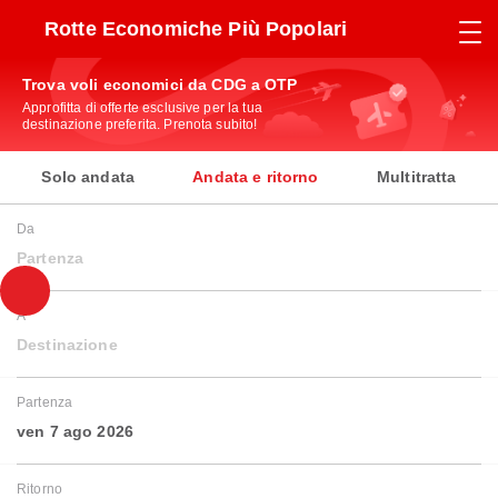
Rotte Economiche Più Popolari
Trova voli economici da CDG a OTP
Approfitta di offerte esclusive per la tua
destinazione preferita. Prenota subito!
Solo andata
Andata e ritorno
Multitratta
Da
Partenza
A
Destinazione
Partenza
ven 7 ago 2026
Ritorno