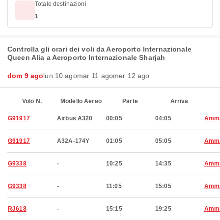
Totale destinazioni
1
Controlla gli orari dei voli da Aeroporto Internazionale
Queen Alia a Aeroporto Internazionale Sharjah
dom 9 ago
lun 10 ago
mar 11 ago
mer 12 ago
Volo N.
Modello Aereo
Parte
Arriva
G91917
Airbus A320
00:05
04:05
Amm
G91917
A32A-174Y
01:05
05:05
Amm
G9338
-
10:25
14:35
Amm
G9338
-
11:05
15:05
Amm
RJ618
-
15:15
19:25
Amm