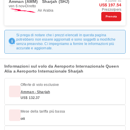
Amman (AMM)
Sharjah (SHJ)
A partire da
US$ 197.54
ven 6 nov
Diretto
Prezzo/pers
Air Arabia
Prenota
Si prega di notare che i prezzi elencati in questa pagina
potrebbero non essere aggiornati e sono soggetti a modifiche
senza preavviso. Ci impegniamo a fornire le informazioni più
accurate e aggiornate.
Informazioni sul volo da Aeroporto Internazionale Queen
Alia a Aeroporto Internazionale Sharjah
Offerte di volo esclusive
Amman - Sharjah
US$ 132.37
Mese della tariffa più bassa
ott