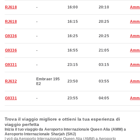
RJ618
-
16:00
20:10
Amm
RJ618
-
16:15
20:25
Amm
G9336
-
16:25
20:25
Amm
G9336
-
16:55
21:05
Amm
G9331
-
23:15
03:15
Amm
Embraer 195
RJ632
23:50
03:55
Amm
E2
G9331
-
23:55
04:05
Amm
Trova il viaggio migliore e ottieni la tua esperienza di
viaggio perfetta
Inizia il tuo viaggio da Aeroporto Internazionale Queen Alia (AMM) a
Aeroporto Internazionale Sharjah (SHJ)
I voli da Aeroporto Internazionale Queen Alia (AMM) a Aeroporto