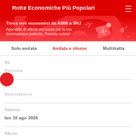
Rotte Economiche Più Popolari
Trova voli economici da AMM a SHJ
Approfitta di offerte esclusive per la tua
destinazione preferita. Prenota subito!
Solo andata
Andata e ritorno
Multitratta
Da
Partenza
A
Destinazione
Partenza
lun 10 ago 2026
Ritorno