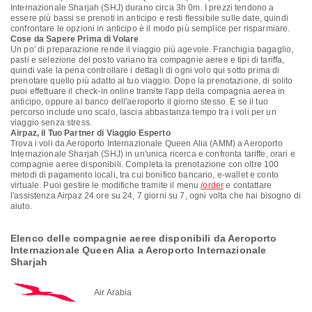
Internazionale Sharjah (SHJ) durano circa 3h 0m. I prezzi tendono a
essere più bassi se prenoti in anticipo e resti flessibile sulle date, quindi
confrontare le opzioni in anticipo è il modo più semplice per risparmiare.
Cose da Sapere Prima di Volare
Un po' di preparazione rende il viaggio più agevole. Franchigia bagaglio,
pasti e selezione del posto variano tra compagnie aeree e tipi di tariffa,
quindi vale la pena controllare i dettagli di ogni volo qui sotto prima di
prenotare quello più adatto al tuo viaggio. Dopo la prenotazione, di solito
puoi effettuare il check-in online tramite l'app della compagnia aerea in
anticipo, oppure al banco dell'aeroporto il giorno stesso. E se il tuo
percorso include uno scalo, lascia abbastanza tempo tra i voli per un
viaggio senza stress.
Airpaz, il Tuo Partner di Viaggio Esperto
Trova i voli da Aeroporto Internazionale Queen Alia (AMM) a Aeroporto
Internazionale Sharjah (SHJ) in un'unica ricerca e confronta tariffe, orari e
compagnie aeree disponibili. Completa la prenotazione con oltre 100
metodi di pagamento locali, tra cui bonifico bancario, e-wallet e conto
virtuale. Puoi gestire le modifiche tramite il menu
/order
e contattare
l'assistenza Airpaz 24 ore su 24, 7 giorni su 7, ogni volta che hai bisogno di
aiuto.
Elenco delle compagnie aeree disponibili da Aeroporto
Internazionale Queen Alia a Aeroporto Internazionale
Sharjah
Air Arabia