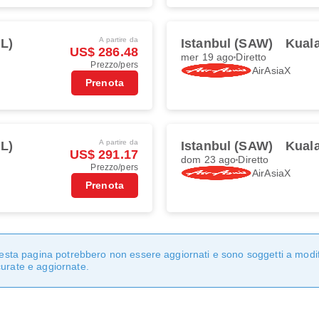
A partire da
L)
Istanbul (SAW)
Kual
US$ 286.48
mer 19 ago
Diretto
Prezzo/pers
AirAsiaX
Prenota
A partire da
L)
Istanbul (SAW)
Kual
US$ 291.17
dom 23 ago
Diretto
Prezzo/pers
AirAsiaX
Prenota
questa pagina potrebbero non essere aggiornati e sono soggetti a modi
curate e aggiornate.