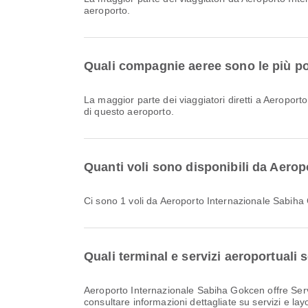
aeroporto.
Quali compagnie aeree sono le più po
La maggior parte dei viaggiatori diretti a Aeropo
di questo aeroporto.
Quanti voli sono disponibili da Aero
Ci sono 1 voli da Aeroporto Internazionale Sabih
Quali terminal e servizi aeroportuali
Aeroporto Internazionale Sabiha Gokcen offre Servizio di cambio valuta, Ristorazione, Sala nursery e molti altri servizi per migliorare la tua esperienza di viaggio. Puoi
consultare informazioni dettagliate su servizi e lay