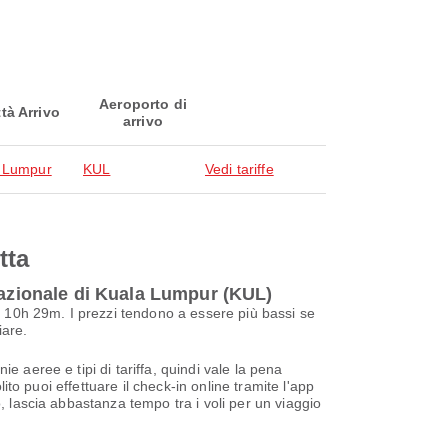
Aeroporto di
ttà Arrivo
arrivo
 Lumpur
KUL
Vedi tariffe
tta
nazionale di Kuala Lumpur (KUL)
 10h 29m. I prezzi tendono a essere più bassi se
iare.
 aeree e tipi di tariffa, quindi vale la pena
ito puoi effettuare il check-in online tramite l'app
, lascia abbastanza tempo tra i voli per un viaggio