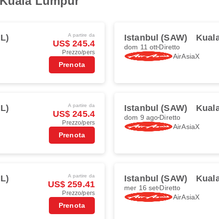
i Kuala Lumpur
A partire da
L)
Istanbul (SAW)
Kual
US$ 245.4
dom 11 ott
Diretto
Prezzo/pers
AirAsiaX
Prenota
A partire da
L)
Istanbul (SAW)
Kual
US$ 245.4
dom 9 ago
Diretto
Prezzo/pers
AirAsiaX
Prenota
A partire da
L)
Istanbul (SAW)
Kual
US$ 259.41
mer 16 set
Diretto
Prezzo/pers
AirAsiaX
Prenota