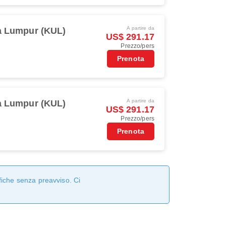
A partire da
a Lumpur (KUL)
US$ 291.17
Prezzo/pers
Prenota
A partire da
a Lumpur (KUL)
US$ 291.17
Prezzo/pers
Prenota
fiche senza preavviso. Ci