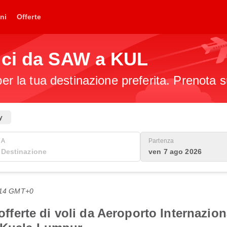
ni
Offerte
ici da SAW a KUL
per la tua destinazione preferita. Prenota s
y
A
Partenza
ven 7 ago 2026
8:14 GMT+0
i offerte di voli da Aeroporto Internazi