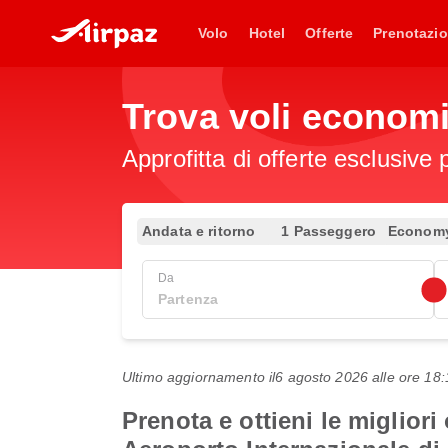
Volo
Hotel
Offerte
Prenotazio
Trova voli econom
Approfitta di offerte esclusive 
Andata e ritorno
1 Passeggero
Econom
Da
Ultimo aggiornamento il
6 agosto 2026 alle ore 1
Prenota e ottieni le miglior