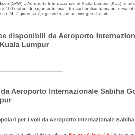
okcen (SAW) a Aeroporto Internazionale di Kuala Lumpur (KUL) in un'un
e 100 metodi di pagamento locali, tra cui bonifico bancario, e-wallet e 
 su 24, 7 giorni su 7, ogni volta che hai bisogno di aiuto.
e disponibili da Aeroporto Internazio
i Kuala Lumpur
 da Aeroporto Internazionale Sabiha G
mpur
polari per i voli da Aeroporto Internazionale Sabi
ternazionale Sabiha Gokcen vola con
Pegasus Airlines
,
AJet
, le compag