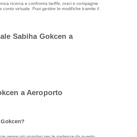
ica ricerca e confronta tariffe, orari e compagnie
conto virtuale. Puoi gestire le modifiche tramite il
nale Sabiha Gokcen a
okcen a Aeroporto
ha Gokcen?
nie aeree più popolari per le partenze da questo