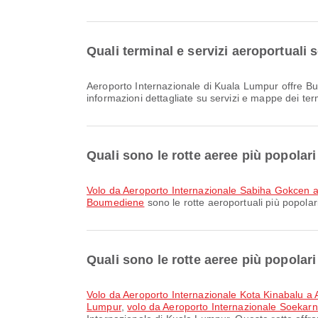
Quali terminal e servizi aeroportuali
Aeroporto Internazionale di Kuala Lumpur offre Bus navetta, Sedia a rotelle, Sala nursery e molti altri servizi per migliorare la tua esperienza di viaggio. Puoi consultare
informazioni dettagliate su servizi e mappe dei te
Quali sono le rotte aeree più popola
volo da Aeroporto Internazionale Sabiha Gokce
Boumediene
sono le rotte aeroportuali più popola
Quali sono le rotte aeree più popola
volo da Aeroporto Internazionale Kota Kinabalu a
Lumpur
,
volo da Aeroporto Internazionale Soekarn