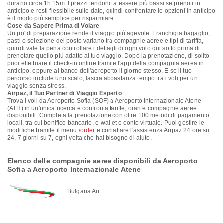
durano circa 1h 15m. I prezzi tendono a essere più bassi se prenoti in
anticipo e resti flessibile sulle date, quindi confrontare le opzioni in anticipo
è il modo più semplice per risparmiare.
Cose da Sapere Prima di Volare
Un po' di preparazione rende il viaggio più agevole. Franchigia bagaglio,
pasti e selezione del posto variano tra compagnie aeree e tipi di tariffa,
quindi vale la pena controllare i dettagli di ogni volo qui sotto prima di
prenotare quello più adatto al tuo viaggio. Dopo la prenotazione, di solito
puoi effettuare il check-in online tramite l'app della compagnia aerea in
anticipo, oppure al banco dell'aeroporto il giorno stesso. E se il tuo
percorso include uno scalo, lascia abbastanza tempo tra i voli per un
viaggio senza stress.
Airpaz, il Tuo Partner di Viaggio Esperto
Trova i voli da Aeroporto Sofia (SOF) a Aeroporto Internazionale Atene
(ATH) in un'unica ricerca e confronta tariffe, orari e compagnie aeree
disponibili. Completa la prenotazione con oltre 100 metodi di pagamento
locali, tra cui bonifico bancario, e-wallet e conto virtuale. Puoi gestire le
modifiche tramite il menu
/order
e contattare l'assistenza Airpaz 24 ore su
24, 7 giorni su 7, ogni volta che hai bisogno di aiuto.
Elenco delle compagnie aeree disponibili da Aeroporto
Sofia a Aeroporto Internazionale Atene
Bulgaria Air