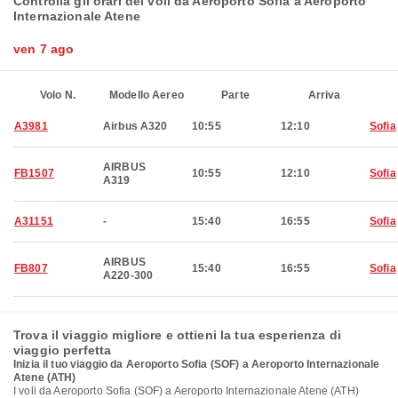
Controlla gli orari dei voli da Aeroporto Sofia a Aeroporto
Internazionale Atene
ven 7 ago
Volo N.
Modello Aereo
Parte
Arriva
A3981
Airbus A320
10:55
12:10
Sofia
AIRBUS
FB1507
10:55
12:10
Sofia
A319
A31151
-
15:40
16:55
Sofia
AIRBUS
FB807
15:40
16:55
Sofia
A220-300
Trova il viaggio migliore e ottieni la tua esperienza di
viaggio perfetta
Inizia il tuo viaggio da Aeroporto Sofia (SOF) a Aeroporto Internazionale
Atene (ATH)
I voli da Aeroporto Sofia (SOF) a Aeroporto Internazionale Atene (ATH)