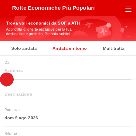
Rotte Economiche Più Popolari
Trova voli economici da SOF a ATH
Approfitta di offerte esclusive per la tua
destinazione preferita. Prenota subito!
Solo andata
Andata e ritorno
Multitratta
Da
Partenza
A
Destinazione
Partenza
dom 9 ago 2026
Ritorno